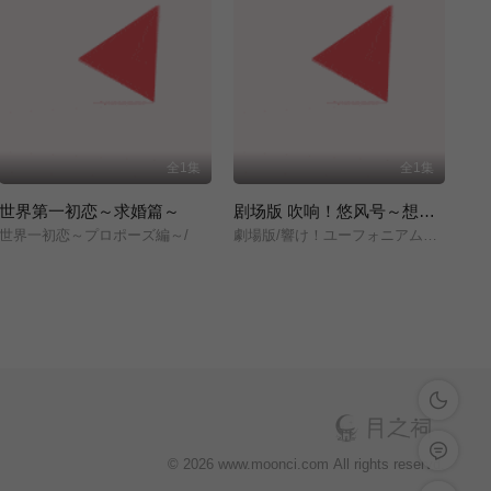
全1集
全1集
世界第一初恋～求婚篇～
剧场版 吹响！悠风号～想要传达的旋律～
世界一初恋～プロポーズ編～/
劇場版/響け！ユーフォニアム～届けたいメロディ～/
深色模式
留言反馈
© 2026 www.moonci.com All rights reservd.