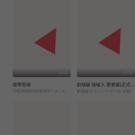
全1集
全1集
缎带英雄
剧场版 链锯人 蕾塞篇(正式版
THE/RIBBON/HERO/リボンヒーロー/
劇場版/チェンソーマン/レゼ篇/