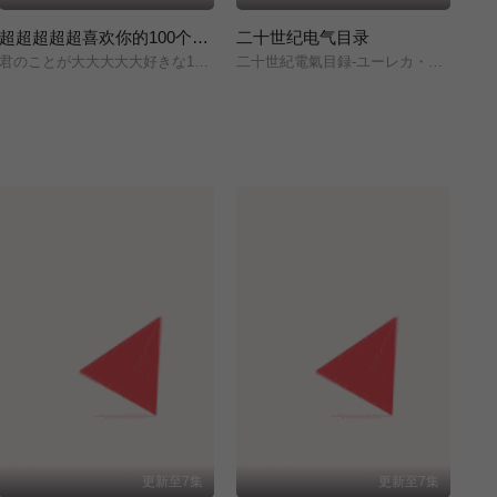
超超超超超喜欢你的100个女朋友 第三季
二十世纪电气目录
炒
君のことが大大大大大好きな100人の彼女/第3期/
二十世紀電氣目録-ユーレカ・エヴリカ-/
鉄
更新至7集
更新至7集