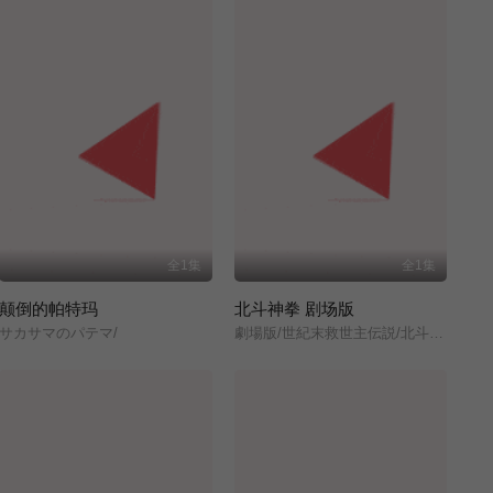
全1集
全1集
颠倒的帕特玛
北斗神拳 剧场版
サカサマのパテマ/
劇場版/世紀末救世主伝説/北斗の拳/