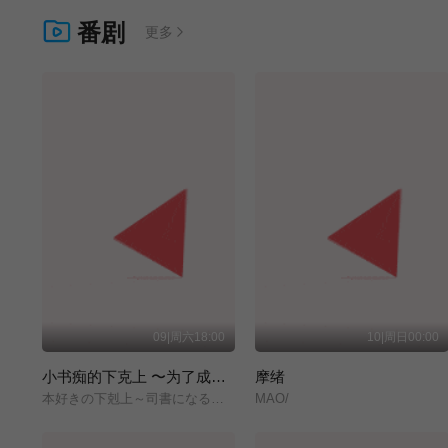
番剧
更多
09|周六18:00
10|周日00:00
小书痴的下克上 〜为了成为图书管理员而不择手段〜 领主的养女
摩绪
本好きの下剋上～司書になるためには手段を選んでいられません～/領主の養女/
MAO/