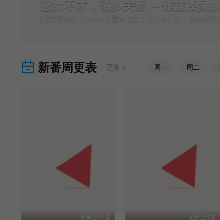
恶女不才，请多关照 ～雏宫蝶鼠
[更新至4集] ふつつかな悪女ではございますが ～雛宮蝶
新番周更表
更多
周
一
周
二
更新至18集
更新至4集