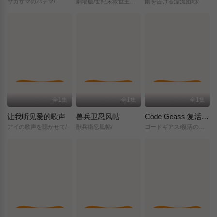
サカサマのパテマ/
劇場版/世紀末救世主伝説/北斗の拳/
雨を告げる漂流団地/
全1集
全1集
全1集
让我听见爱的歌声
兽兵卫忍风帖
Code Geass 复活的鲁路修
アイの歌声を聴かせて/
獣兵衛忍風帖/
コードギアス/復活のルルーシュ/