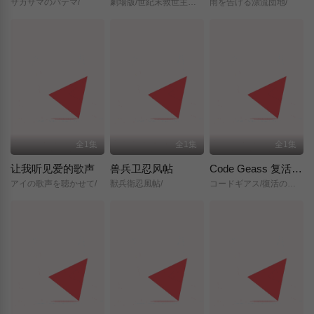
サカサマのパテマ/
劇場版/世紀末救世主伝説/北斗の拳/
雨を告げる漂流団地/
全1集
全1集
全1集
让我听见爱的歌声
兽兵卫忍风帖
Code Geass 复活的鲁路修
アイの歌声を聴かせて/
獣兵衛忍風帖/
コードギアス/復活のルルーシュ/