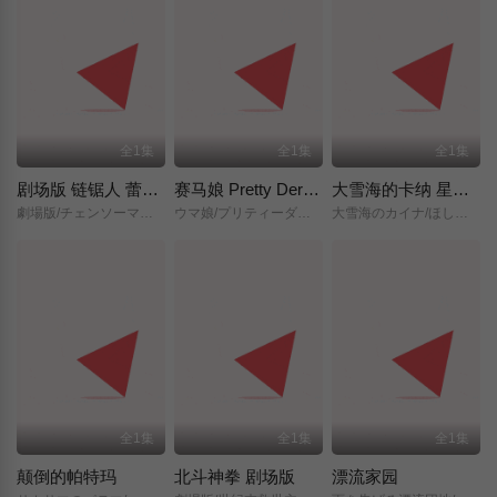
全1集
全1集
全1集
剧场版 链锯人 蕾塞篇(正式版)
赛马娘 Pretty Derby 新时代之门
大雪海的卡纳 星之贤者
劇場版/チェンソーマン/レゼ篇/
ウマ娘/プリティーダービー/新時代の扉/
大雪海のカイナ/ほしのけんじゃ/
全1集
全1集
全1集
颠倒的帕特玛
北斗神拳 剧场版
漂流家园