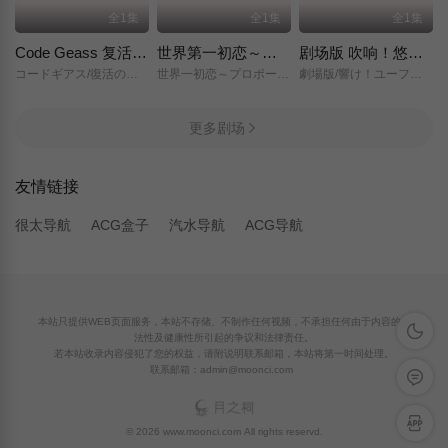
全1集
全1集
全1集
Code Geass 复活的鲁路修
世界第一初恋～求婚篇～
剧场版 吹响！悠风号～想要传达的旋律～
コードギアス/復活のルルーシュ/
世界一初恋～プロポーズ編～/
劇場版/響け！ユーフォニアム～届けたいメロディ～/
更多剧场
友情链接
很太导航
ACG盒子
汽水导航
ACG导航
本站只提供WEB页面服务，本站不存储、不制作任何视频，不承担任何由于内容的合
深色模
法性及健康性所引起的争议和法律责任。
若本站收录内容侵犯了您的权益，请附说明联系邮箱，本站将第一时间处理。
联系邮箱：admin@moonci.com
留言反
APP下
© 2026 www.moonci.com All rights reservd.