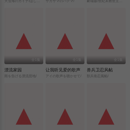
大雪海のカイナ/ほしのけんじゃ/
サカサマのパテマ/
劇場版/世紀末救世主伝説/北斗の拳/
全1集
全1集
全1集
漂流家园
让我听见爱的歌声
兽兵卫忍风帖
雨を告げる漂流団地/
アイの歌声を聴かせて/
獣兵衛忍風帖/