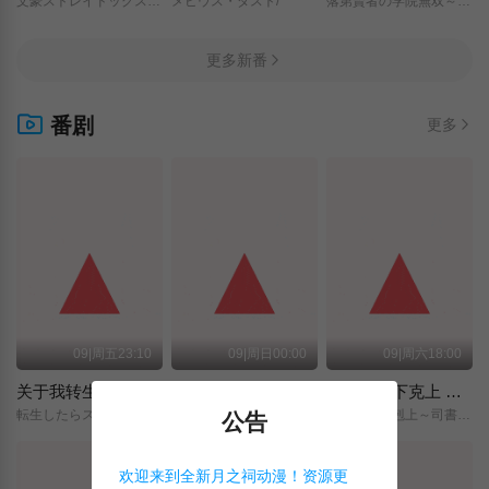
文豪ストレイドッグス/わん！２/
メビウス・ダスト/
落第賢者の学院無双～二度目の転生、Sランクチート魔術師冒険録～/
更多新番
番剧
更多
09|周五23:10
09|周日00:00
09|周六18:00
关于我转生变成史莱姆这档事 第四季
神之水滴
小书痴的下克上 〜为了成为图书管理员而不择手段〜 领主的养女
転生したらスライムだった件/第4期/
神の雫/
本好きの下剋上～司書になるためには手段を選んでいられません～/領主の養女/
公告
欢迎来到全新月之祠动漫！资源更