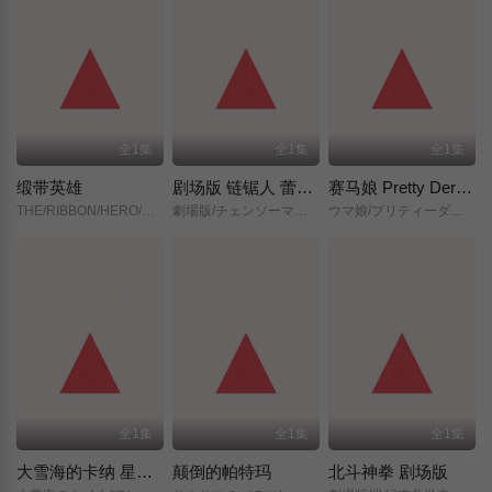
全1集
全1集
全1集
缎带英雄
剧场版 链锯人 蕾塞篇(正式版)
赛马娘 Pretty Derby 新时代之门
THE/RIBBON/HERO/リボンヒーロー/
劇場版/チェンソーマン/レゼ篇/
ウマ娘/プリティーダービー/新時代の扉/
全1集
全1集
全1集
大雪海的卡纳 星之贤者
颠倒的帕特玛
北斗神拳 剧场版