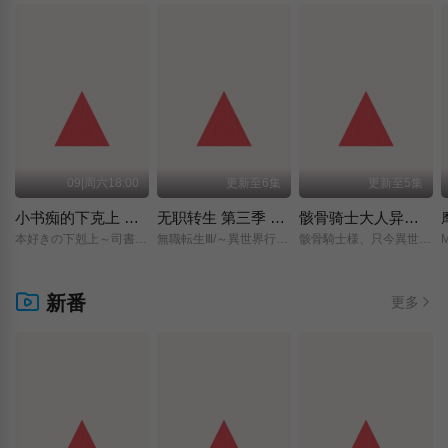
09|周六18:00
更新至6集
更新至5集
小书痴的下克上 〜为了成为图书管理员而不择手段〜 领主的养女
无职转生 第三季 ～到了异世界就拿出真本事～
骸骨骑士大人异世界冒险中 第二季
本好きの下剋上～司書になるためには手段を選んでいられません～/領主の養女/
無職転生Ⅲ/～異世界行ったら本気だす～/
骸骨騎士様、只今異世界へお出掛け中Ⅱ/
新番
更多