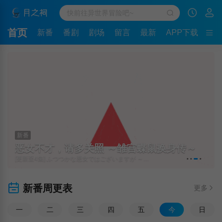
首页
新番
番剧
剧场
留言
最新
APP下载
新番
恶女不才，请多关照 ～雏宫蝶鼠换身传～
[更新至4集] ふつつかな悪女ではございますが ～雛宮蝶鼠とりかえ伝～
新番周更表
更多
一
二
三
四
五
今
日