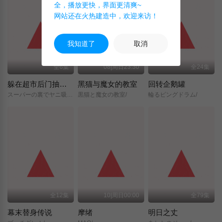
全，播放更快，界面更清爽~
网站还在火热建造中，欢迎来访！
我知道了
取消
全6集
08|周日23:30
全24集
躲在超市后门抽烟的两人
黑猫与魔女的教室
回转企鹅罐
スーパーの裏でヤニ吸うふたり/
黒猫と魔女の教室/
輪るピングドラム/
全12集
10|周日00:00
全79集
幕末替身传说
摩绪
明日之丈