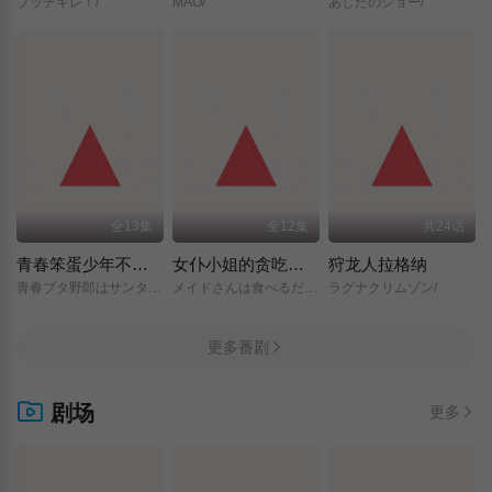
ブッチギレ！/
MAO/
あしたのジョー/
全13集
全12集
共24话
青春笨蛋少年不做圣诞服女郎的梦
女仆小姐的贪吃日常
狩龙人拉格纳
青春ブタ野郎はサンタクロースの夢を見ない/
メイドさんは食べるだけ/
ラグナクリムゾン/
更多番剧
剧场
更多