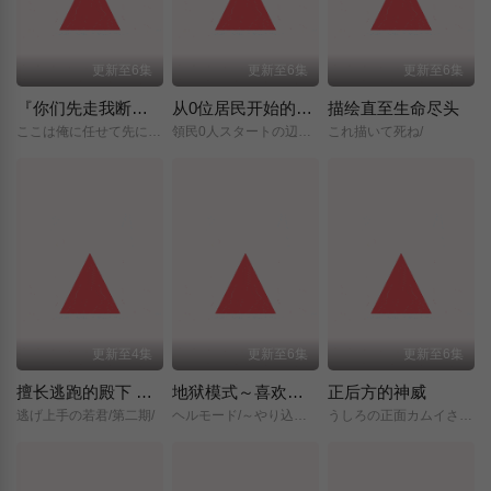
更新至6集
更新至6集
更新至6集
『你们先走我断后』，于是10年后我成为了传说
从0位居民开始的边境领主大人
描绘直至生命尽头
ここは俺に任せて先に行けと言ってから10年がたったら伝説になっていた。/
領民0人スタートの辺境領主様/
これ描いて死ね/
更新至4集
更新至6集
更新至6集
擅长逃跑的殿下 第二季
地狱模式～喜欢挑战特殊成就的玩家在废设定的异世界成为无双～第二季
正后方的神威
逃げ上手の若君/第二期/
ヘルモード/～やり込み好きのゲーマーは廃設定の異世界で無双する～/2nd/Season/
うしろの正面カムイさん/