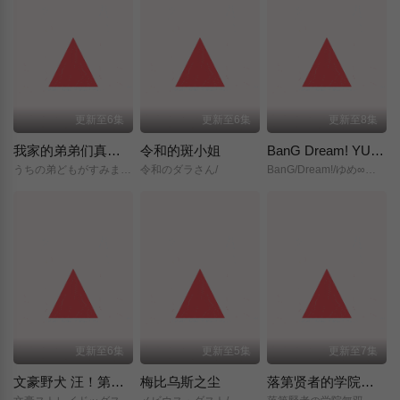
更新至6集
更新至6集
更新至8集
我家的弟弟们真是让您费心了
令和的斑小姐
BanG Dream! YUME∞MITA
うちの弟どもがすみません/
令和のダラさん/
BanG/Dream!/ゆめ∞みた/
更新至6集
更新至5集
更新至7集
文豪野犬 汪！第二季
梅比乌斯之尘
落第贤者的学院无双～第二次转生的S级开外挂魔术师冒险录～