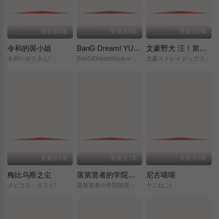
更新至6集
更新至8集
更新至6集
令和的斑小姐
BanG Dream! YUME∞MITA
文豪野犬 汪！第二季
令和のダラさん/
BanG/Dream!/ゆめ∞みた/
文豪ストレイドッグス/わん！２/
更新至5集
更新至7集
更新至6集
梅比乌斯之尘
落第贤者的学院无双～第二次转生的S级开外挂魔术师冒险录～
尼古喵喵
メビウス・ダスト/
落第賢者の学院無双～二度目の転生、Sランクチート魔術師冒険録～/
ヤニねこ/