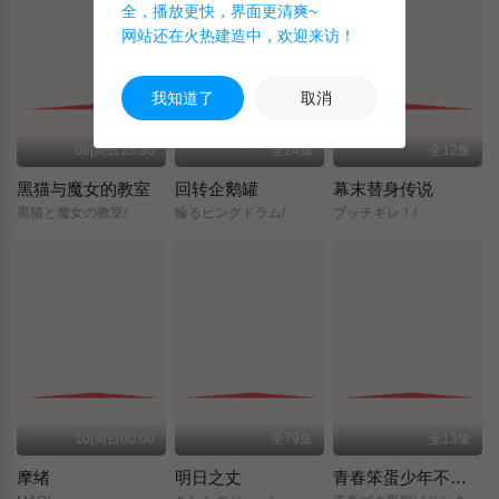
全，播放更快，界面更清爽~
网站还在火热建造中，欢迎来访！
我知道了
取消
08|周日23:30
全24集
全12集
黑猫与魔女的教室
回转企鹅罐
幕末替身传说
黒猫と魔女の教室/
輪るピングドラム/
ブッチギレ！/
10|周日00:00
全79集
全13集
摩绪
明日之丈
青春笨蛋少年不做圣诞服女郎的梦