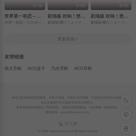
全1集
全1集
全1集
世界第一初恋～求婚篇～
剧场版 吹响！悠风号～想要传达的旋律～
剧场版 吹响！悠风号～誓言的终章～
世界一初恋～プロポーズ編～/
劇場版/響け！ユーフォニアム～届けたいメロディ～/
劇場版/響け！ユーフォニアム～誓いのフィナーレ～/
更多剧场
友情链接
很太导航
ACG盒子
汽水导航
ACG导航
本站只提供WEB页面服务，本站不存储、不制作任何视频，不承担任何由于内容的合
深色模
法性及健康性所引起的争议和法律责任。
若本站收录内容侵犯了您的权益，请附说明联系邮箱，本站将第一时间处理。
联系邮箱：admin@moonci.com
留言反
APP下
© 2026 www.moonci.com All rights reservd.