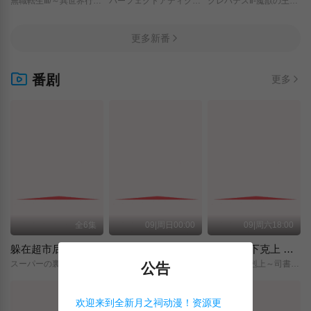
無職転生Ⅲ/～異世界行ったら本気だす～/
パーフェクトアディクション/
クレバテスⅡ-魔獣の王と偽りの勇者伝承-/
更多新番
番剧
更多
全6集
09|周日00:00
09|周六18:00
躲在超市后门抽烟的两人
神之水滴
小书痴的下克上 〜为了成为图书管理员而不择手段〜 领主的养女
スーパーの裏でヤニ吸うふたり/
神の雫/
本好きの下剋上～司書になるためには手段を選んでいられません～/領主の養女/
公告
欢迎来到全新月之祠动漫！资源更