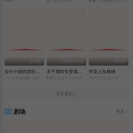
MAO/
あしたのジョー/
青春ブタ野郎はサンタクロースの夢を見ない/
全12集
09|周五23:10
共24话
女仆小姐的贪吃日常
关于我转生变成史莱姆这档事 第四季
狩龙人拉格纳
メイドさんは食べるだけ/
転生したらスライムだった件/第4期/
ラグナクリムゾン/
更多番剧
剧场
更多