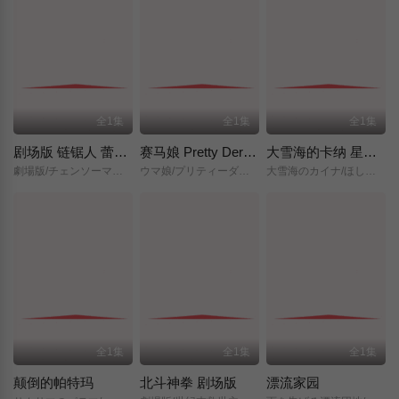
全1集
全1集
全1集
剧场版 链锯人 蕾塞篇(正式版)
赛马娘 Pretty Derby 新时代之门
大雪海的卡纳 星之贤者
劇場版/チェンソーマン/レゼ篇/
ウマ娘/プリティーダービー/新時代の扉/
大雪海のカイナ/ほしのけんじゃ/
全1集
全1集
全1集
颠倒的帕特玛
北斗神拳 剧场版
漂流家园