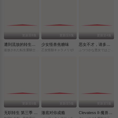
更新至6集
更新至6集
更新至4集
遭到流放的转生重骑士凭借游戏知识大开无双
少女怪兽焦糖味
恶女不才，请多关照 ～雏宫蝶鼠换身传～
追放された転生重騎士はゲーム知識で無双する/
乙女怪獣キャラメリゼ/
ふつつかな悪女ではございますが/～雛宮蝶鼠とりかえ伝～/
更新至6集
更新至5集
更新至5集
无职转生 第三季 ～到了异世界就拿出真本事～
澈底对你成瘾
Clevatess II-魔兽之王与虚假的勇者传承-