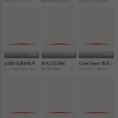
サカサマのパテマ/
劇場版/世紀末救世主伝説/北斗の拳/
雨を告げる漂流団地/
全1集
全1集
全1集
让我听见爱的歌声
兽兵卫忍风帖
Code Geass 复活的鲁路修
アイの歌声を聴かせて/
獣兵衛忍風帖/
コードギアス/復活のルルーシュ/