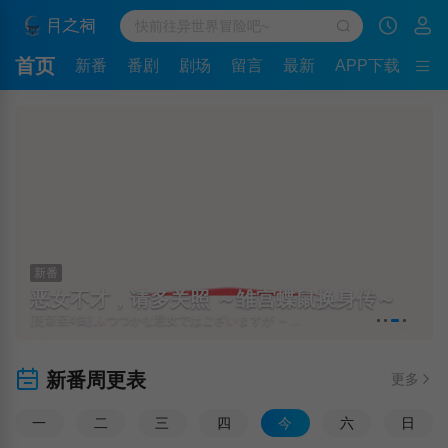
首页
新番
番剧
剧场
留言
最新
APP下载
新番
恶女不才，请多关照 ～雏宫蝶鼠换身传～
[更新至4集] ふつつかな悪女ではございますが ～雛宮蝶鼠とりかえ伝～
新番周更表
更多
一
二
三
四
今
六
日