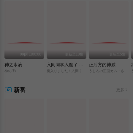
09|周日00:00
更新至18集
更新至5集
神之水滴
入间同学入魔了 第四季
正后方的神威
神の雫/
魔入りました！入間くん/第4シリーズ/
うしろの正面カムイさん/
新番
更多