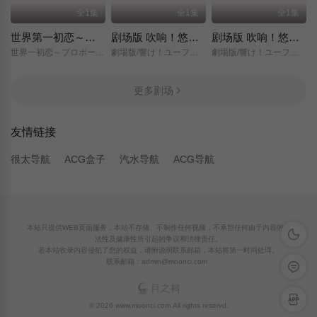
全1集
全1集
全1集
世界第一初恋～求婚篇～
剧场版 吹响！悠风号～想要传达的旋律～
剧场版 吹响！悠风号～誓言的终章～
世界一初恋～プロポーズ編～/
劇場版/響け！ユーフォニアム～届けたいメロディ～/
劇場版/響け！ユーフォニアム～誓いのフィナーレ～/
更多剧场
友情链接
很太导航
ACG盒子
汽水导航
ACG导航
本站只提供WEB页面服务，本站不存储、不制作任何视频，不承担任何由于内容的合
深色模
法性及健康性所引起的争议和法律责任。
若本站收录内容侵犯了您的权益，请附说明联系邮箱，本站将第一时间处理。
联系邮箱：admin@moonci.com
留言反
APP下
© 2026 www.moonci.com All rights reservd.