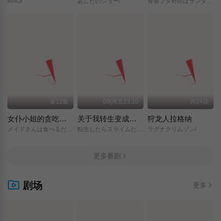
MAO/
あしたのジョー/
青春ブタ野郎はサンタクロースの夢を見ない/
全12集
09|周五23:10
共24话
女仆小姐的贪吃日常
关于我转生变成史莱姆这档事 第四季
狩龙人拉格纳
メイドさんは食べるだけ/
転生したらスライムだった件/第4期/
ラグナクリムゾン/
更多番剧
剧场
更多