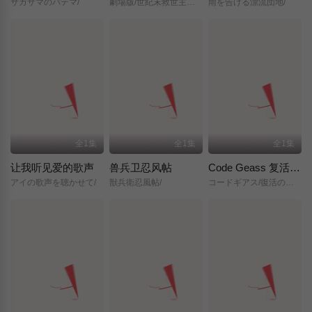
サカサマのパテマ/
劇場版/世紀末救世主伝説/北斗の拳/
雨を告げる漂流団地/
全1集
全1集
全1集
让我听见爱的歌声
兽兵卫忍风帖
Code Geass 复活的鲁路修
アイの歌声を聴かせて/
獣兵衛忍風帖/
コードギアス/復活のルルーシュ/