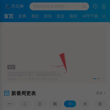
首页
新番
番剧
剧场
留言
最新
APP下载
番剧
躲在超市后门抽烟的两人
[全6集] スーパーの裏でヤニ吸うふたり
新番周更表
更多
一
二
三
四
今
六
日