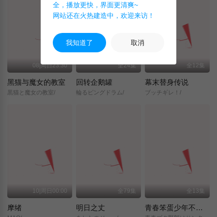
全，播放更快，界面更清爽~
网站还在火热建造中，欢迎来访！
我知道了
取消
08|周日23:30
全24集
全12集
黑猫与魔女的教室
回转企鹅罐
幕末替身传说
黒猫と魔女の教室/
輪るピングドラム/
ブッチギレ！/
10|周日00:00
全79集
全13集
摩绪
明日之丈
青春笨蛋少年不做圣诞服女郎的梦