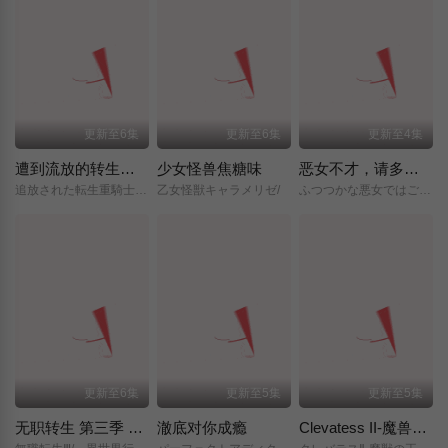
更新至6集
更新至6集
更新至4集
遭到流放的转生重骑士凭借游戏知识大开无双
少女怪兽焦糖味
恶女不才，请多关照 ～雏宫蝶鼠换身传～
追放された転生重騎士はゲーム知識で無双する/
乙女怪獣キャラメリゼ/
ふつつかな悪女ではございますが/～雛宮蝶鼠とりかえ伝～/
更新至6集
更新至5集
更新至5集
无职转生 第三季 ～到了异世界就拿出真本事～
澈底对你成瘾
Clevatess II-魔兽之王与虚假的勇者传承-