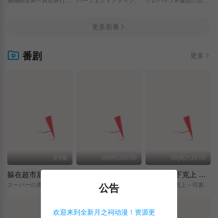
無職転生Ⅲ/～異世界行ったら本気だす～/
パーフェクトアディクション/
クレバテスⅡ-魔獣の王と偽りの勇者伝承-/
更多新番
番剧
更多
全6集
09|周日00:00
09|周六18:00
躲在超市后门抽烟的两人
神之水滴
小书痴的下克上 〜为了成为图书管理员而不择手段〜 领主的养女
スーパーの裏でヤニ吸うふたり/
神の雫/
本好きの下剋上～司書になるためには手段を選んでいられません～/領主の養女/
公告
欢迎来到全新月之祠动漫！资源更