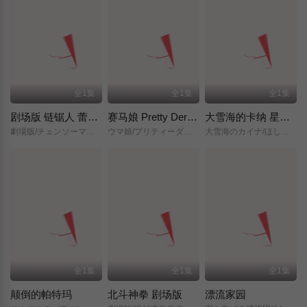
全1集
全1集
全1集
剧场版 链锯人 蕾塞篇(正式版)
赛马娘 Pretty Derby 新时代之门
大雪海的卡纳 星之贤者
劇場版/チェンソーマン/レゼ篇/
ウマ娘/プリティーダービー/新時代の扉/
大雪海のカイナ/ほしのけんじゃ/
全1集
全1集
全1集
颠倒的帕特玛
北斗神拳 剧场版
漂流家园