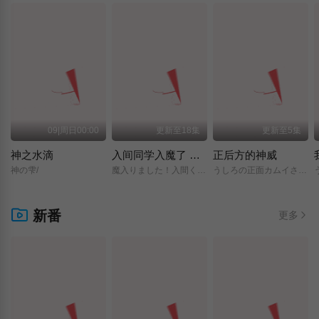
09|周日00:00
更新至18集
更新至5集
神之水滴
入间同学入魔了 第四季
正后方的神威
神の雫/
魔入りました！入間くん/第4シリーズ/
うしろの正面カムイさん/
新番
更多