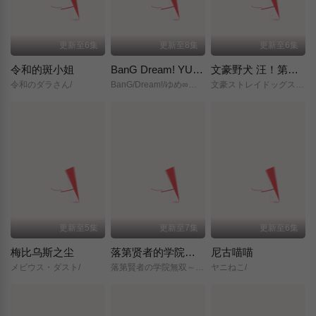
更新至6集
更新至8集
更新至6集
令和的斑小姐
BanG Dream! YUME∞MITA
文豪野犬 汪！第二季
令和のダラさん/
BanG/Dream!/ゆめ∞みた/
文豪ストレイドッグス/わん！２/
更新至5集
更新至7集
更新至6集
梅比乌斯之尘
落第贤者的学院无双～第二次转生的S级开外挂魔术师冒险录～
尼古喵喵
メビウス・ダスト/
落第賢者の学院無双～二度目の転生、Sランクチート魔術師冒険録～/
ヤニねこ/