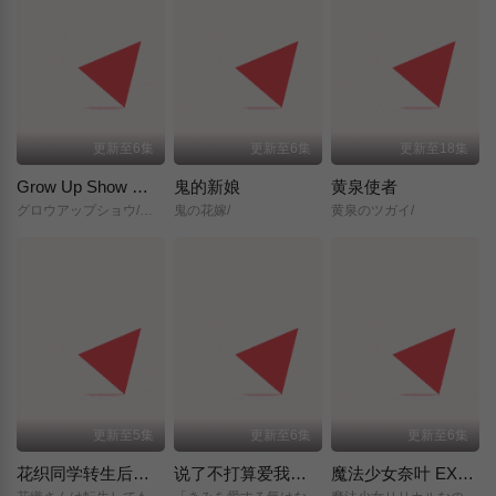
更新至6集
更新至6集
更新至18集
Grow Up Show ～向日葵马戏团～
鬼的新娘
黄泉使者
グロウアップショウ/～ひまわりのサーカス団～/
鬼の花嫁/
黄泉のツガイ/
更新至5集
更新至6集
更新至6集
花织同学转生后还是想干架
说了不打算爱我的公爵继承人，不知为何对我宠爱有加
魔法少女奈叶 EXCEEDS Gun Blaze Vengeance