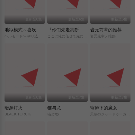
更新至6集
更新至6集
更新至6集
地狱模式～喜欢挑战特殊成就的玩家在废设定的异世界成为无双～第二季
『你们先走我断后』，于是10年后我成为了传说
岩元前辈的推荐
ヘルモード/～やり込み好きのゲーマーは廃設定の異世界で無双する～/2nd/Season/
ここは俺に任せて先に行けと言ってから10年がたったら伝説になっていた。/
岩元先輩ノ推薦/
更新至6集
更新至7集
更新至7集
暗黑灯火
猫与龙
穹庐下的魔女
BLACK TORCH/
猫と竜/
天幕のジャードゥーガル/