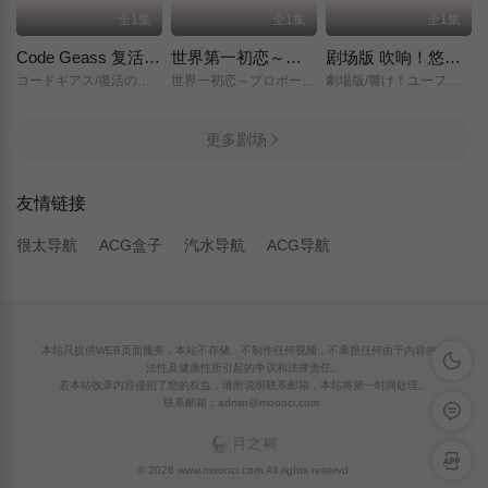
全1集
全1集
全1集
Code Geass 复活的鲁路修
世界第一初恋～求婚篇～
剧场版 吹响！悠风号～想要传达的旋律～
コードギアス/復活のルルーシュ/
世界一初恋～プロポーズ編～/
劇場版/響け！ユーフォニアム～届けたいメロディ～/
更多剧场
友情链接
很太导航
ACG盒子
汽水导航
ACG导航
本站只提供WEB页面服务，本站不存储、不制作任何视频，不承担任何由于内容的合
深色模
法性及健康性所引起的争议和法律责任。
若本站收录内容侵犯了您的权益，请附说明联系邮箱，本站将第一时间处理。
联系邮箱：admin@moonci.com
留言反
APP下
© 2026 www.moonci.com All rights reservd.