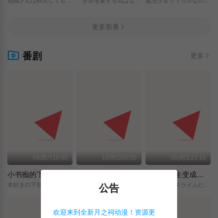
花織さんは転生しても喧嘩がしたい/
「きみを愛する気はない」と言った次期公爵様がなぜか溺愛してきます/
魔法少女リリカルなのは/EXCEEDS/Gun/Blaze/Vengeance/
更多新番
番剧
更多
09|周六18:00
10|周日00:00
09|周五23:10
小书痴的下克上 〜为了成为图书管理员而不择手段〜 领主的养女
摩绪
关于我转生变成史莱姆这档事 第四季
本好きの下剋上～司書になるためには手段を選んでいられません～/領主の養女/
MAO/
転生したらスライムだった件/第4期/
公告
欢迎来到全新月之祠动漫！资源更