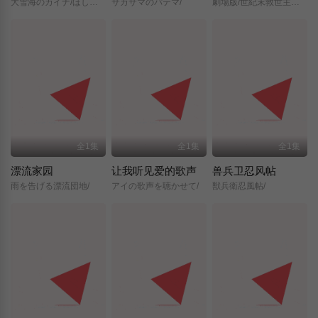
大雪海のカイナ/ほしのけんじゃ/
サカサマのパテマ/
劇場版/世紀末救世主伝説/北斗の拳/
全1集
全1集
全1集
漂流家园
让我听见爱的歌声
兽兵卫忍风帖
雨を告げる漂流団地/
アイの歌声を聴かせて/
獣兵衛忍風帖/