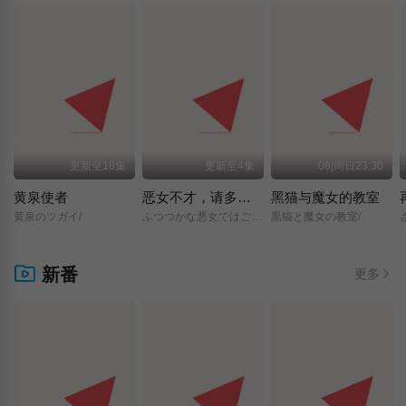
更新至18集
更新至4集
08|周日23:30
黄泉使者
恶女不才，请多关照 ～雏宫蝶鼠换身传～
黑猫与魔女的教室
黄泉のツガイ/
ふつつかな悪女ではございますが/～雛宮蝶鼠とりかえ伝～/
黒猫と魔女の教室/
新番
更多