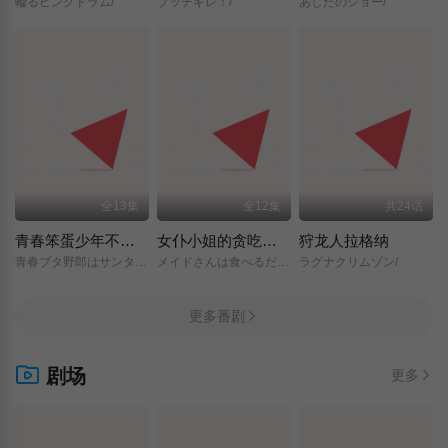
輪るピングドラム/
ブッチギレ！/
あしたのジョー/
全13集
全12集
共24话
青春笨蛋少年不做圣诞服女郎的梦
女仆小姐的贪吃日常
狩龙人拉格纳
青春ブタ野郎はサンタクロースの夢を見ない/
メイドさんは食べるだけ/
ラグナクリムゾン/
更多番剧
剧场
更多