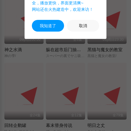
全，播放更快，界面更清爽~
网站还在火热建造中，欢迎来访！
我知道了
取消
09|周日00:00
全6集
08|周日23:30
神之水滴
躲在超市后门抽烟的两人
黑猫与魔女的教室
神の雫/
スーパーの裏でヤニ吸うふたり/
黒猫と魔女の教室/
全24集
全12集
全79集
回转企鹅罐
幕末替身传说
明日之丈