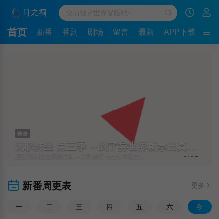
首页
新番
番剧
剧场
留言
最新
APP下载
新番
无职转生 第三季 ～到了异世界就拿出真本事～
[更新至6集] 無職転生Ⅲ ～異世界行ったら本気だす～
新番周更表
更多
一
二
三
四
五
六
今