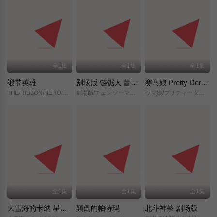
全1集
全1集
全1集
缎带英雄
剧场版 链锯人 蕾塞篇(正式版)
赛马娘 Pretty Derby 新时代之门
THE/RIBBON/HERO/リボンヒーロー/
劇場版/チェンソーマン/レゼ篇/
ウマ娘/プリティーダービー/新時代の扉/
全1集
全1集
全1集
大雪海的卡纳 星之贤者
颠倒的帕特玛
北斗神拳 剧场版