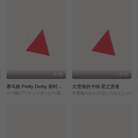
全1集
全1集
)
赛马娘 Pretty Derby 新时代之门
大雪海的卡纳 星之贤者
ウマ娘/プリティーダービー/新時代の扉/
大雪海のカイナ/ほしのけんじゃ/