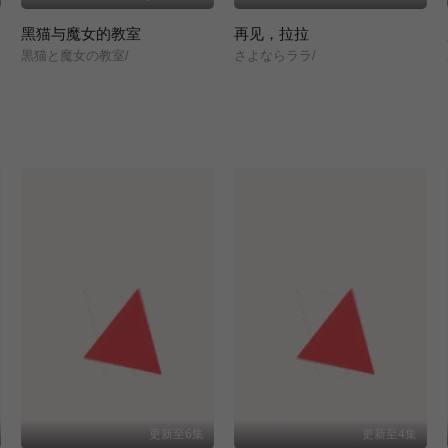
黑猫与魔女的教室
再见，拉拉
黒猫と魔女の教室/
さよならララ/
更新至6集
更新至4集