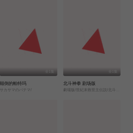
全1集
全1集
颠倒的帕特玛
北斗神拳 剧场版
サカサマのパテマ/
劇場版/世紀末救世主伝説/北斗の拳/