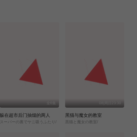
全6集
08|周日23:30
躲在超市后门抽烟的两人
黑猫与魔女的教室
スーパーの裏でヤニ吸うふたり/
黒猫と魔女の教室/