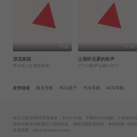
全1集
全1集
漂流家园
让我听见爱的歌声
雨を告げる漂流団地/
アイの歌声を聴かせて/
友情链接
很太导航
ACG盒子
汽水导航
ACG导航
本站只提供WEB页面服务，本站不存储、不制作任何视频，不承担任
若本站收录内容侵犯了您的权益，请附说明联系邮箱，本站将第一时间
联系邮箱：admin@moonci.com