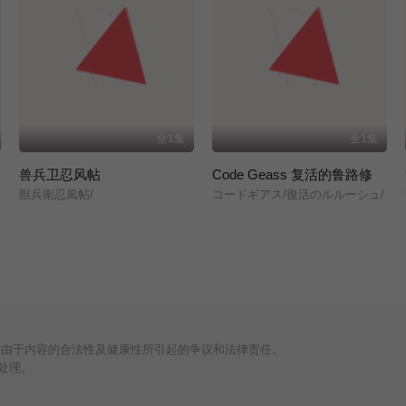
全1集
全1集
兽兵卫忍风帖
Code Geass 复活的鲁路修
獣兵衛忍風帖/
コードギアス/復活のルルーシュ/
何由于内容的合法性及健康性所引起的争议和法律责任。
处理。