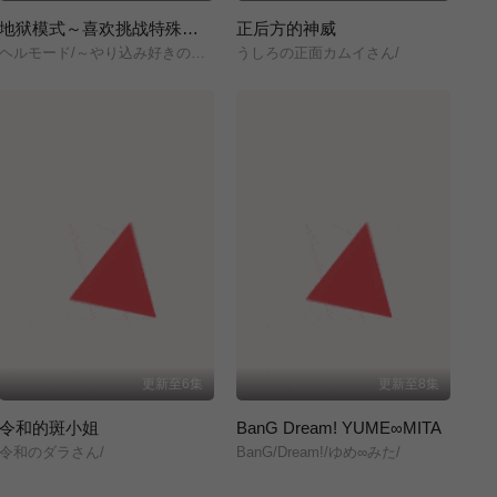
地狱模式～喜欢挑战特殊成就的玩家在废设定的异世界成为无双～第二季
正后方的神威
ヘルモード/～やり込み好きのゲーマーは廃設定の異世界で無双する～/2nd/Season/
うしろの正面カムイさん/
更新至6集
更新至8集
令和的斑小姐
BanG Dream! YUME∞MITA
令和のダラさん/
BanG/Dream!/ゆめ∞みた/