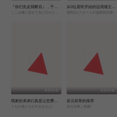
『你们先走我断后』，于是10年后我成为了传说
从0位居民开始的边境领主大人
ここは俺に任せて先に行けと言ってから10年がたったら伝説になっていた。/
領民0人スタートの辺境領主様/
更新至6集
更新至6集
我家的弟弟们真是让您费心了
岩元前辈的推荐
うちの弟どもがすみません/
岩元先輩ノ推薦/