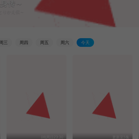
换身传～
鼠とりかえ伝～
周
三
周
四
周
五
周
六
今
天
08|周日23:30
更新至5集