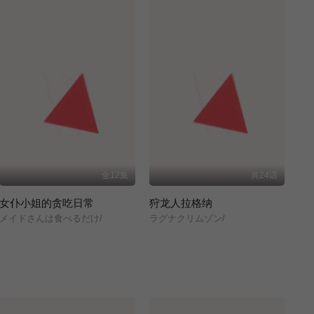
全12集
共24话
女仆小姐的贪吃日常
狩龙人拉格纳
メイドさんは食べるだけ/
ラグナクリムゾン/