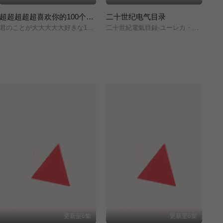
超超超超超喜欢你的100个女朋友 第三季
二十世纪电气目录
炒
君のことが大大大大大好きな100人の彼女/第3期/
二十世紀電氣目録-ユーレカ・エヴリカ-/
鉄
更新至6集
更新至6集