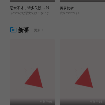
恶女不才，请多关照 ～雏宫蝶鼠换身传～
黄泉使者
ふつつかな悪女ではございますが/～雛宮蝶鼠とりかえ伝～/
黄泉のツガイ/
新番
更多
更新至6集
更新至6集