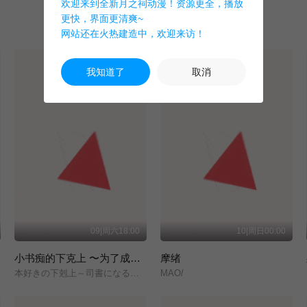
欢迎来到全新月之祠动漫！资源更全，播放
更快，界面更清爽~
网站还在火热建造中，欢迎来访！
我知道了
取消
09|周六18:00
10|周日00:00
小书痴的下克上 〜为了成为图书管理员而不择手段〜 领主的养女
摩绪
本好きの下剋上～司書になるためには手段を選んでいられません～/領主の養女/
MAO/