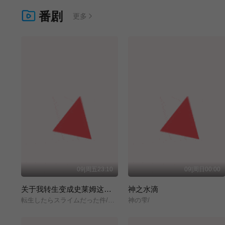
番剧
更多
09|周五23:10
09|周日00:00
关于我转生变成史莱姆这档事 第四季
神之水滴
転生したらスライムだった件/第4期/
神の雫/