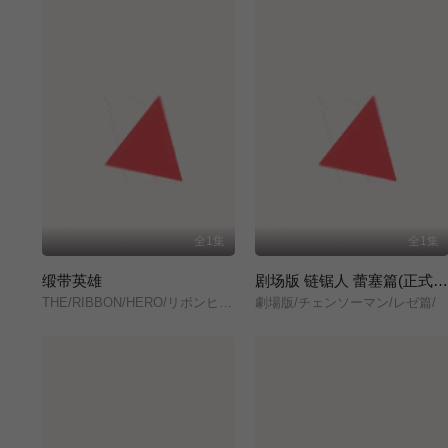
全1集
全1集
缎带英雄
剧场版 链锯人 蕾塞篇(正式版
THE/RIBBON/HERO/リボンヒーロー/
劇場版/チェンソーマン/レゼ篇/