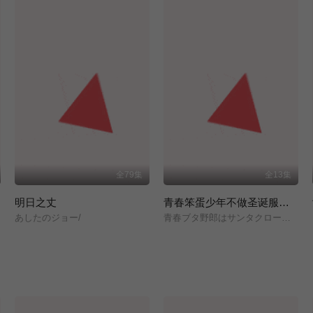
全79集
全13集
明日之丈
青春笨蛋少年不做圣诞服女郎的梦
あしたのジョー/
青春ブタ野郎はサンタクロースの夢を見ない/