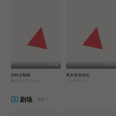
全24集
全12集
回转企鹅罐
幕末替身传说
輪るピングドラム/
ブッチギレ！/
剧场
更多