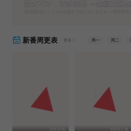
恶女不才，请多关照 ～雏宫蝶鼠
[更新至4集] ふつつかな悪女ではございますが ～雛宮蝶
新番周更表
更多
周
一
周
二
更新至4集
更新至17集