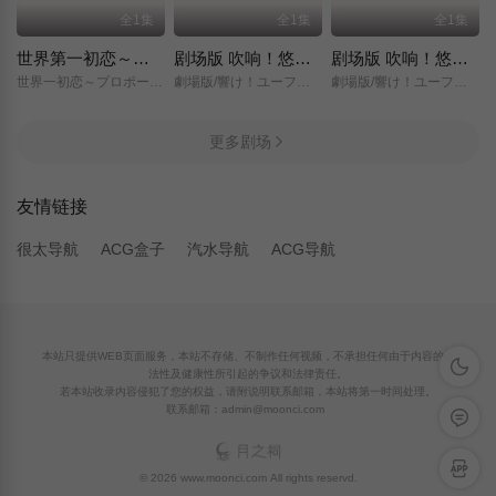
全1集
全1集
全1集
世界第一初恋～求婚篇～
剧场版 吹响！悠风号～想要传达的旋律～
剧场版 吹响！悠风号～誓言的终章～
世界一初恋～プロポーズ編～/
劇場版/響け！ユーフォニアム～届けたいメロディ～/
劇場版/響け！ユーフォニアム～誓いのフィナーレ～/
更多剧场
友情链接
很太导航
ACG盒子
汽水导航
ACG导航
本站只提供WEB页面服务，本站不存储、不制作任何视频，不承担任何由于内容的合
深色模
法性及健康性所引起的争议和法律责任。
若本站收录内容侵犯了您的权益，请附说明联系邮箱，本站将第一时间处理。
联系邮箱：admin@moonci.com
留言反
APP下
© 2026 www.moonci.com All rights reservd.