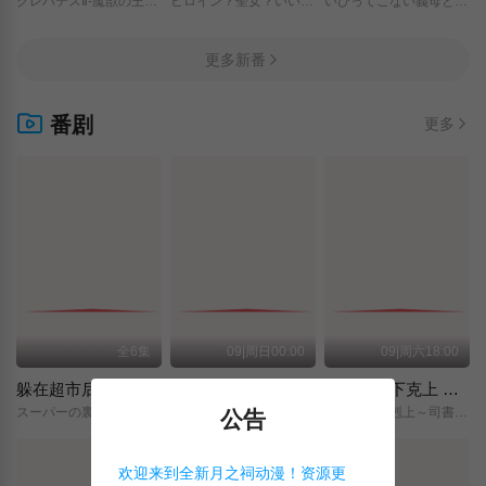
クレバテスⅡ-魔獣の王と偽りの勇者伝承-/
ヒロイン？聖女？いいえ、オールワークスメイドです（誇）！/
いびってこない義母と義姉/
更多新番
番剧
更多
全6集
09|周日00:00
09|周六18:00
躲在超市后门抽烟的两人
神之水滴
小书痴的下克上 〜为了成为图书管理员而不择手段〜 领主的养女
スーパーの裏でヤニ吸うふたり/
神の雫/
本好きの下剋上～司書になるためには手段を選んでいられません～/領主の養女/
公告
欢迎来到全新月之祠动漫！资源更