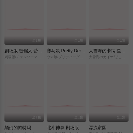
全1集
全1集
全1集
剧场版 链锯人 蕾塞篇(正式版)
赛马娘 Pretty Derby 新时代之门
大雪海的卡纳 星之贤者
劇場版/チェンソーマン/レゼ篇/
ウマ娘/プリティーダービー/新時代の扉/
大雪海のカイナ/ほしのけんじゃ/
全1集
全1集
全1集
颠倒的帕特玛
北斗神拳 剧场版
漂流家园