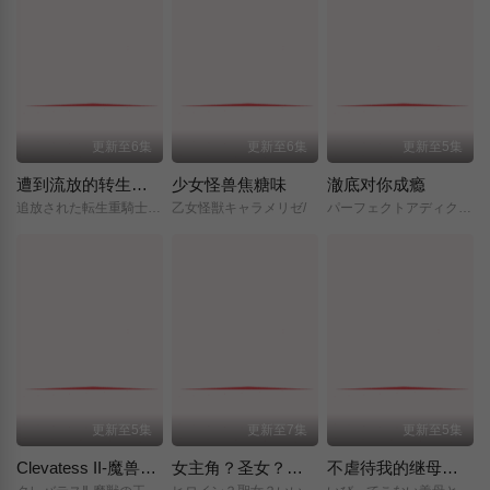
更新至6集
更新至6集
更新至5集
遭到流放的转生重骑士凭借游戏知识大开无双
少女怪兽焦糖味
澈底对你成瘾
追放された転生重騎士はゲーム知識で無双する/
乙女怪獣キャラメリゼ/
パーフェクトアディクション/
更新至5集
更新至7集
更新至5集
Clevatess II-魔兽之王与虚假的勇者传承-
女主角？圣女？不，我是杂役女仆（自豪）！
不虐待我的继母与继姐