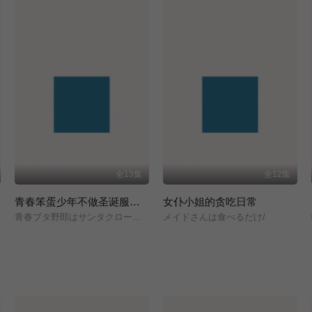
全13集
全12集
青春笨蛋少年不做圣诞服女郎的梦
女仆小姐的贪吃日常
青春ブタ野郎はサンタクロースの夢を見ない/
メイドさんは食べるだけ/