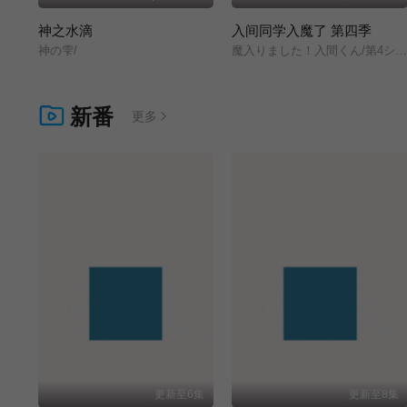
神之水滴
入间同学入魔了 第四季
神の雫/
魔入りました！入間くん/第4シリーズ
新番
更多
更新至6集
更新至8集