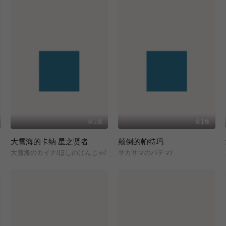
全1集
全1集
大雪海的卡纳 星之贤者
颠倒的帕特玛
大雪海のカイナ/ほしのけんじゃ/
サカサマのパテマ/