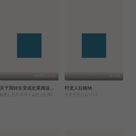
09|周五23:10
共24话
关于我转生变成史莱姆这档事 第四季
狩龙人拉格纳
転生したらスライムだった件/第4期/
ラグナクリムゾン/