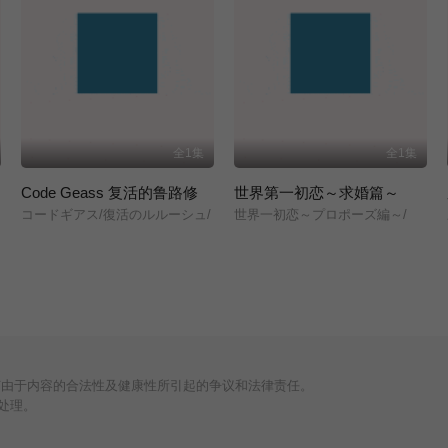
全1集
全1集
Code Geass 复活的鲁路修
世界第一初恋～求婚篇～
コードギアス/復活のルルーシュ/
世界一初恋～プロポーズ編～/
何由于内容的合法性及健康性所引起的争议和法律责任。
处理。