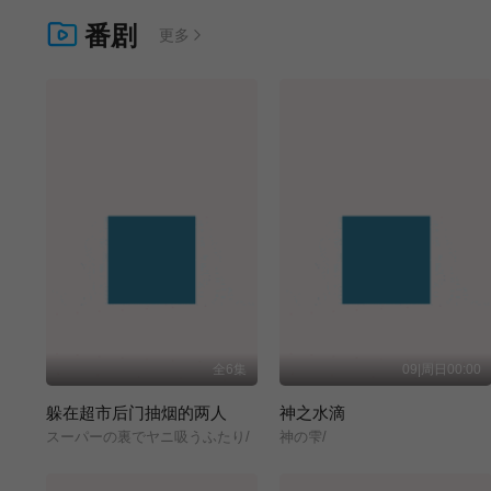
番剧
更多
全6集
09|周日00:00
躲在超市后门抽烟的两人
神之水滴
スーパーの裏でヤニ吸うふたり/
神の雫/