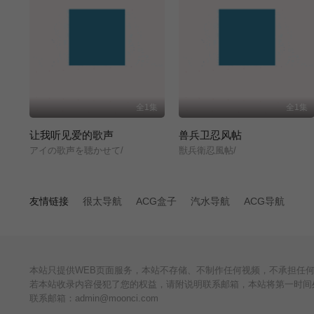
全1集
全1集
让我听见爱的歌声
兽兵卫忍风帖
アイの歌声を聴かせて/
獣兵衛忍風帖/
友情链接
很太导航
ACG盒子
汽水导航
ACG导航
本站只提供WEB页面服务，本站不存储、不制作任何视频，不承担任
若本站收录内容侵犯了您的权益，请附说明联系邮箱，本站将第一时间
联系邮箱：admin@moonci.com