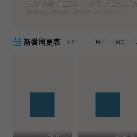
三季 ～到了异世界就拿出真本事～
Ⅲ ～異世界行ったら本気だす～
新番周更表
更多
周
一
周
二
09|周日00:00
更新至18集