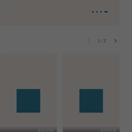
尼古喵喵
[更新至6集] ヤニねこ
1
/
2
更新至5集
更新至5集