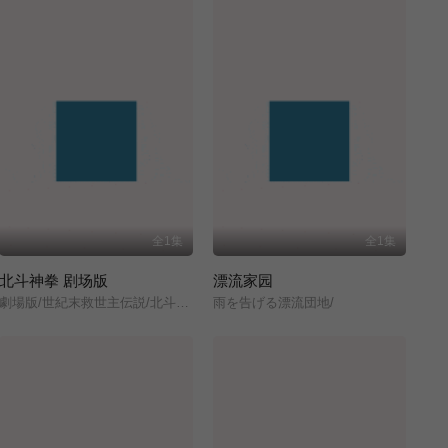
全1集
全1集
北斗神拳 剧场版
漂流家园
劇場版/世紀末救世主伝説/北斗の拳/
雨を告げる漂流団地/