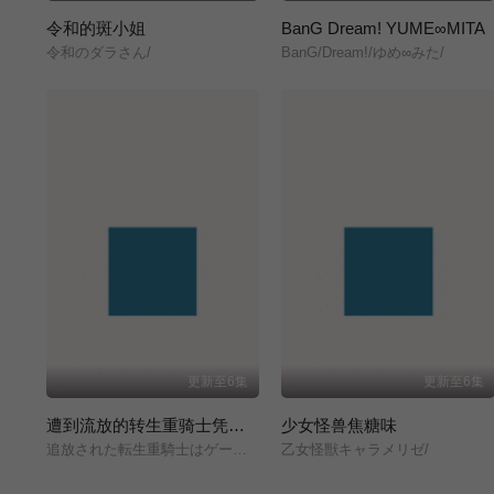
令和的斑小姐
BanG Dream! YUME∞MITA
令和のダラさん/
BanG/Dream!/ゆめ∞みた/
更新至6集
更新至6集
遭到流放的转生重骑士凭借游戏知识大开无双
少女怪兽焦糖味
追放された転生重騎士はゲーム知識で無双する/
乙女怪獣キャラメリゼ/