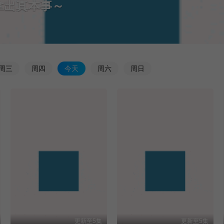
周
三
周
四
今
天
周
六
周
日
更新至5集
更新至5集