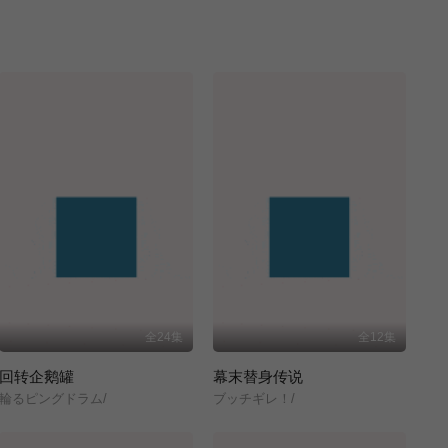
全24集
全12集
回转企鹅罐
幕末替身传说
輪るピングドラム/
ブッチギレ！/