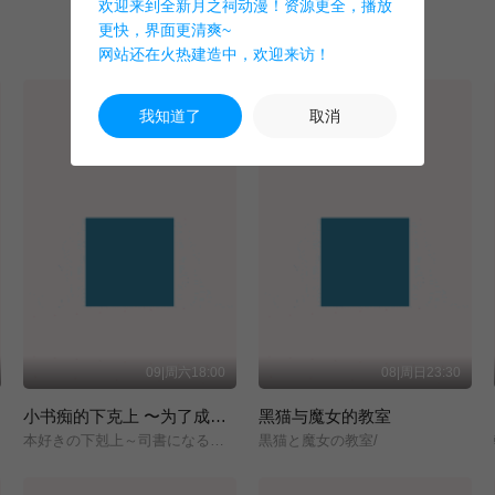
欢迎来到全新月之祠动漫！资源更全，播放
更快，界面更清爽~
网站还在火热建造中，欢迎来访！
我知道了
取消
09|周六18:00
08|周日23:30
小书痴的下克上 〜为了成为图书管理员而不择手段〜 领主的养女
黑猫与魔女的教室
本好きの下剋上～司書になるためには手段を選んでいられません～/領主の養女/
黒猫と魔女の教室/