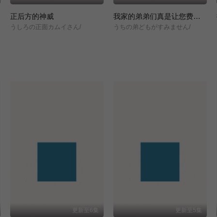
正后方的神威
我家的弟弟们真是让您费心了
/
うしろの正面カムイさん/
うちの弟どもがすみません/
更新至6集
更新至5集