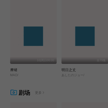
10|周日00:00
全79集
摩绪
明日之丈
MAO/
あしたのジョー/
剧场
更多