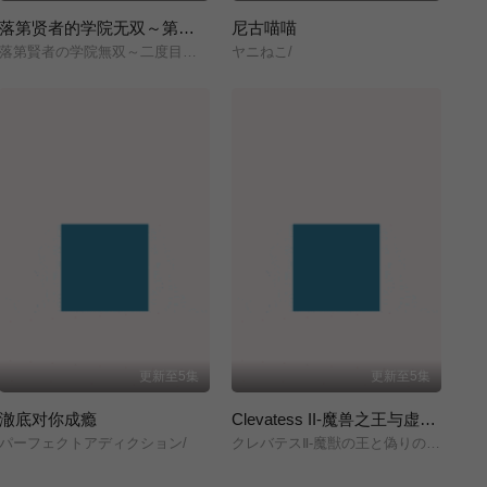
落第贤者的学院无双～第二次转生的S级开外挂魔术师冒险录～
尼古喵喵
落第賢者の学院無双～二度目の転生、Sランクチート魔術師冒険録～/
ヤニねこ/
更新至5集
更新至5集
澈底对你成瘾
Clevatess II-魔兽之王与虚假的勇者传承-
パーフェクトアディクション/
クレバテスⅡ-魔獣の王と偽りの勇者伝承-/