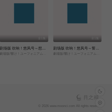
全1集
全1集
剧场版 吹响！悠风号～想要传达的旋律～
剧场版 吹响！悠风号～誓言的终章～
劇場版/響け！ユーフォニアム～届けたいメロディ～/
劇場版/響け！ユーフォニアム～誓いのフィナーレ～/
深色模式
留言反馈
© 2026 www.moonci.com All rights reservd.