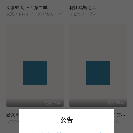
文豪野犬 汪！第二季
梅比乌斯之尘
文豪ストレイドッグス/わん！２/
メビウス・ダスト/
更新至4集
更新至6集
恶女不才，请多关照 ～雏宫蝶鼠换身传～
无职转生 第三季 ～到了异世界就拿出真本事～
公告
ふつつかな悪女ではございますが/～雛宮蝶鼠とりかえ伝～/
無職転生Ⅲ/～異世界行ったら本気だす～/