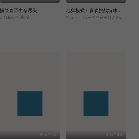
描绘直至生命尽头
地狱模式～喜欢挑战特殊成就的玩家在废设定的异世界成为无双～第二季
擅
これ描いて死ね/
ヘルモード/～やり込み好きのゲーマーは廃設定の異世界で無双する～/2nd/Season/
逃
更新至7集
更新至6集