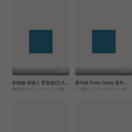
全1集
全1集
剧场版 链锯人 蕾塞篇(正式版)
赛马娘 Pretty Derby 新时代之门
劇場版/チェンソーマン/レゼ篇/
ウマ娘/プリティーダービー/新時代の扉/