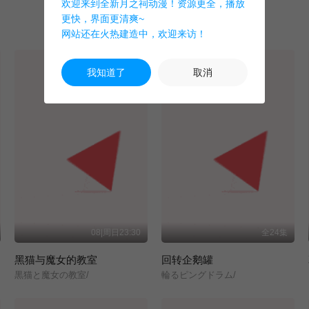
欢迎来到全新月之祠动漫！资源更全，播放
更快，界面更清爽~
网站还在火热建造中，欢迎来访！
我知道了
取消
08|周日23:30
全24集
黑猫与魔女的教室
回转企鹅罐
黒猫と魔女の教室/
輪るピングドラム/