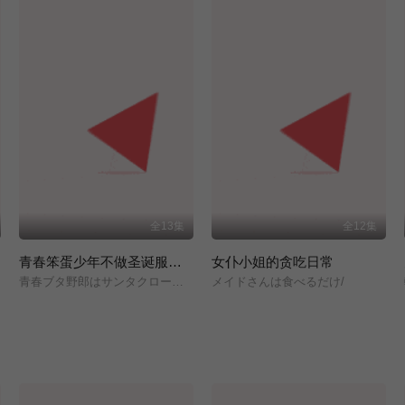
全13集
全12集
青春笨蛋少年不做圣诞服女郎的梦
女仆小姐的贪吃日常
青春ブタ野郎はサンタクロースの夢を見ない/
メイドさんは食べるだけ/