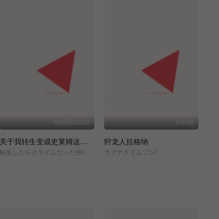
09|周五23:10
共24话
关于我转生变成史莱姆这档事 第四季
狩龙人拉格纳
転生したらスライムだった件/第4期/
ラグナクリムゾン/