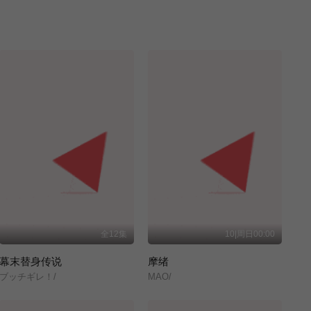
全12集
10|周日00:00
幕末替身传说
摩绪
ブッチギレ！/
MAO/