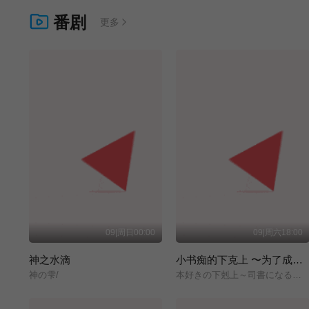
番剧
更多
09|周日00:00
09|周六18:00
神之水滴
小书痴的下克上 〜为了成为图书管理员而不择手段〜 领主的养女
神の雫/
本好きの下剋上～司書になるためには手段を選んでいられません～/領主の養女/