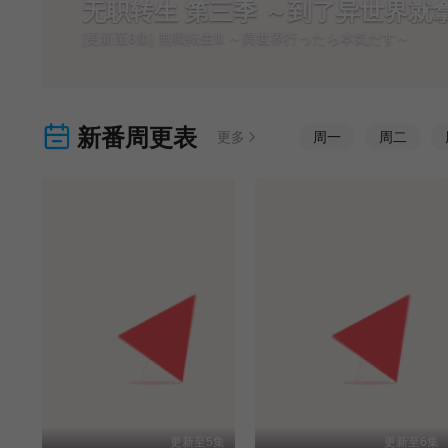
无职转生 第三季 ～到了异世界就
[更新至6集] 無職転生Ⅲ ～異世界行ったら本気だす～
新番周更表
更多
周
一
周
二
更新至5集
更新至6集