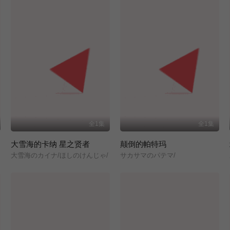
全1集
全1集
大雪海的卡纳 星之贤者
颠倒的帕特玛
大雪海のカイナ/ほしのけんじゃ/
サカサマのパテマ/