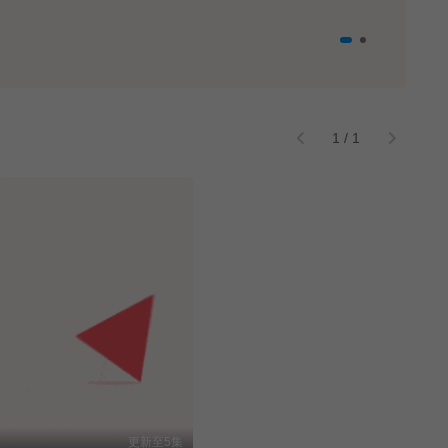
1
/
1
更新至5集