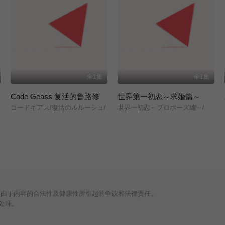
全1集
全1集
Code Geass 复活的鲁路修
世界第一初恋～求婚篇～
コードギアス/復活のルルーシュ/
世界一初恋～プロポーズ編～/
何由于内容的合法性及健康性所引起的争议和法律责任。
处理。