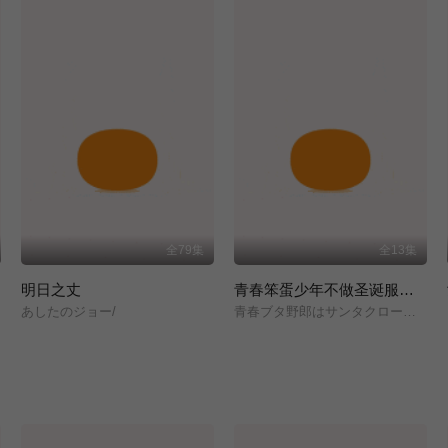
全79集
全13集
明日之丈
青春笨蛋少年不做圣诞服女郎的梦
あしたのジョー/
青春ブタ野郎はサンタクロースの夢を見ない/