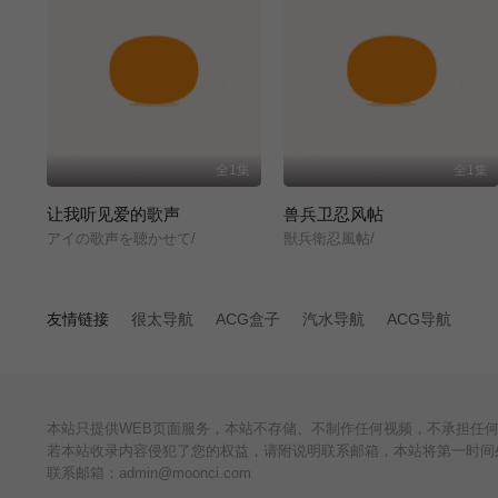
全1集
全1集
让我听见爱的歌声
兽兵卫忍风帖
アイの歌声を聴かせて/
獣兵衛忍風帖/
友情链接
很太导航
ACG盒子
汽水导航
ACG导航
本站只提供WEB页面服务，本站不存储、不制作任何视频，不承担任
若本站收录内容侵犯了您的权益，请附说明联系邮箱，本站将第一时间
联系邮箱：admin@moonci.com