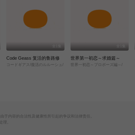
全1集
全1集
Code Geass 复活的鲁路修
世界第一初恋～求婚篇～
コードギアス/復活のルルーシュ/
世界一初恋～プロポーズ編～/
何由于内容的合法性及健康性所引起的争议和法律责任。
处理。