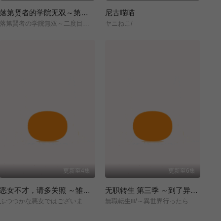
落第贤者的学院无双～第二次转生的S级开外挂魔术师冒险录～
尼古喵喵
落第賢者の学院無双～二度目の転生、Sランクチート魔術師冒険録～/
ヤニねこ/
更新至4集
更新至6集
恶女不才，请多关照 ～雏宫蝶鼠换身传～
无职转生 第三季 ～到了异世界就拿出真本事～
ふつつかな悪女ではございますが/～雛宮蝶鼠とりかえ伝～/
無職転生Ⅲ/～異世界行ったら本気だす～/