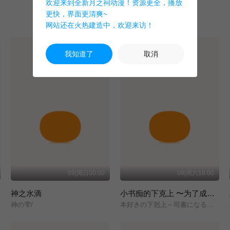
欢迎来到全新月之祠动漫！资源更全，播放
更快，界面更清爽~
网站还在火热建造中，欢迎来访！
我知道了
取消
09|周日00:00
09|周六18:00
神之水滴
小书痴的下克上 〜为了成为图书管理员而不择手段〜 领主的养女
神の雫/
本好きの下剋上～司書になるためには手段を選んでいられません～/領主の養女/