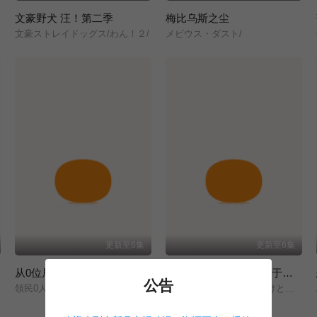
文豪野犬 汪！第二季
梅比乌斯之尘
文豪ストレイドッグス/わん！２/
メビウス・ダスト/
更新至6集
更新至6集
从0位居民开始的边境领主大人
『你们先走我断后』，于是10年后我成为了传说
公告
領民0人スタートの辺境領主様/
ここは俺に任せて先に行けと言ってから10年がたったら伝説になっていた。/