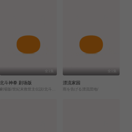
全1集
全1集
北斗神拳 剧场版
漂流家园
劇場版/世紀末救世主伝説/北斗の拳/
雨を告げる漂流団地/