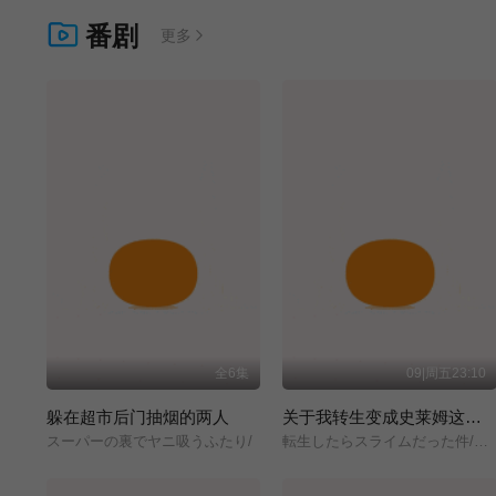
番剧
更多
全6集
09|周五23:10
躲在超市后门抽烟的两人
关于我转生变成史莱姆这档事 第四季
スーパーの裏でヤニ吸うふたり/
転生したらスライムだった件/第4期/