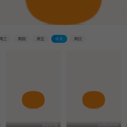
周
三
周
四
周
五
今
天
周
日
更新至5集
10|周日00:00