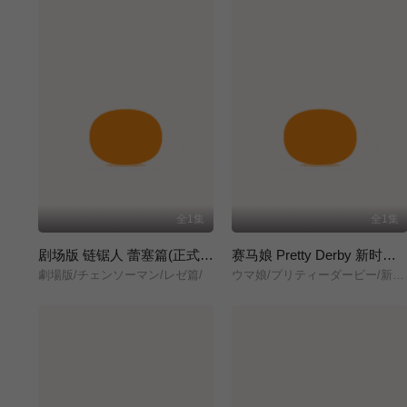
全1集
全1集
剧场版 链锯人 蕾塞篇(正式版)
赛马娘 Pretty Derby 新时代之门
劇場版/チェンソーマン/レゼ篇/
ウマ娘/プリティーダービー/新時代の扉/