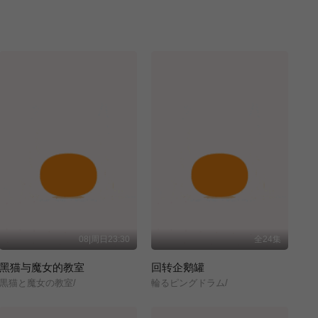
08|周日23:30
全24集
黑猫与魔女的教室
回转企鹅罐
黒猫と魔女の教室/
輪るピングドラム/