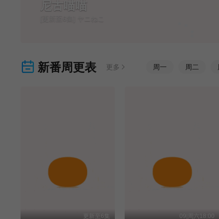
尼古喵喵
[更新至6集] ヤニねこ
新番周更表
更多
周
一
周
二
更新至6集
09|周六18:00