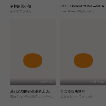
令和的斑小姐
BanG Dream! YUME∞MITA
令和のダラさん/
BanG/Dream!/ゆめ∞みた/
更新至6集
更新至6集
遭到流放的转生重骑士凭借游戏知识大开无双
少女怪兽焦糖味
追放された転生重騎士はゲーム知識で無双する/
乙女怪獣キャラメリゼ/