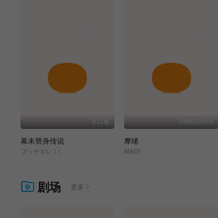
全12集
10|周日00:00
幕末替身传说
摩绪
ブッチギレ！/
MAO/
剧场
更多