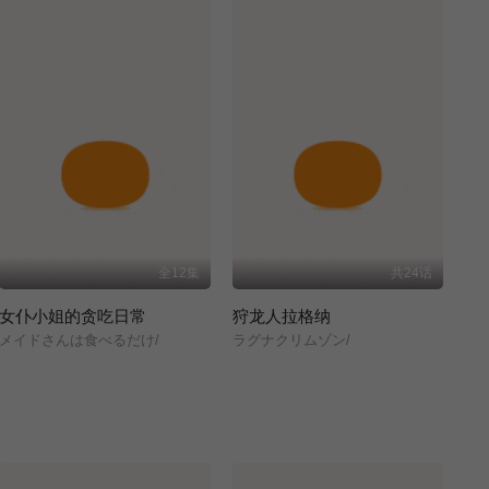
全12集
共24话
女仆小姐的贪吃日常
狩龙人拉格纳
メイドさんは食べるだけ/
ラグナクリムゾン/