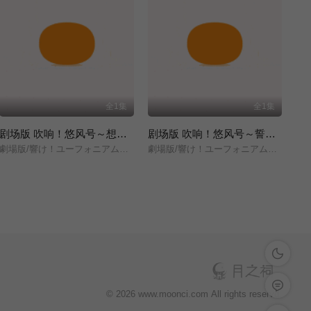
全1集
全1集
剧场版 吹响！悠风号～想要传达的旋律～
剧场版 吹响！悠风号～誓言的终章～
劇場版/響け！ユーフォニアム～届けたいメロディ～/
劇場版/響け！ユーフォニアム～誓いのフィナーレ～/
深色模式
留言反馈
© 2026 www.moonci.com All rights reservd.