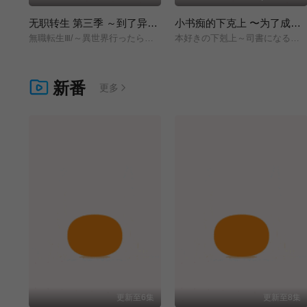
无职转生 第三季 ～到了异世界就拿出真本事～
小书痴的下克上 〜为了成为图书管理员而不择手段〜 领主的养女
無職転生Ⅲ/～異世界行ったら本気だす～/
本好きの下剋上～司書になるためには手段を選んでいられません～/領主の養女/
新番
更多
更新至6集
更新至8集