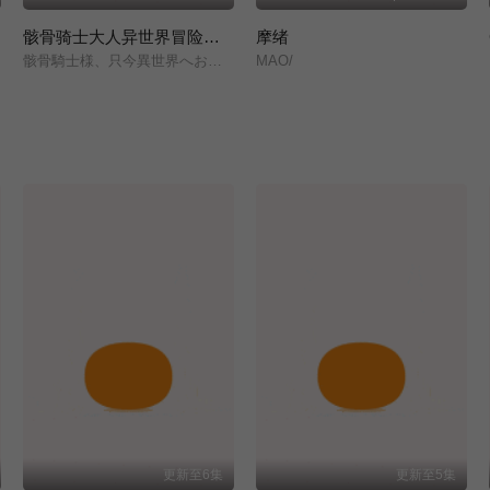
骸骨骑士大人异世界冒险中 第二季
摩绪
骸骨騎士様、只今異世界へお出掛け中Ⅱ/
MAO/
更新至6集
更新至5集