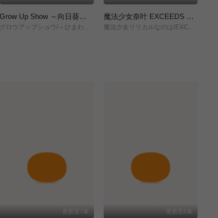
Grow Up Show ～向日葵马戏团～
魔法少女奈叶 EXCEEDS Gun Blaze Vengeance
グロウアップショウ/～ひまわりのサーカス団～/
魔法少女リリカルなのは/EXCEEDS/Gun/Blaze/Vengeance/
株
更新至7集
更新至6集