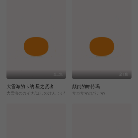
全1集
全1集
大雪海的卡纳 星之贤者
颠倒的帕特玛
大雪海のカイナ/ほしのけんじゃ/
サカサマのパテマ/