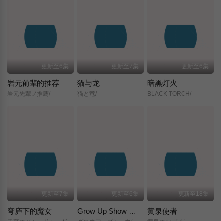
更新至6集
更新至7集
更新至6集
岩元前辈的推荐
猫与龙
暗黑灯火
岩元先輩ノ推薦/
猫と竜/
BLACK TORCH/
更新至7集
更新至6集
更新至18集
穹庐下的魔女
Grow Up Show ～向日葵马戏团～
黄泉使者