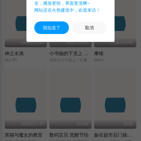
全，播放更快，界面更清爽~
网站还在火热建造中，欢迎来访！
我知道了
取消
09|周日00:00
09|周六18:00
10|周日00:00
神之水滴
小书痴的下克上 〜为了成为图书管理员而不择手段〜 领主的养女
摩绪
神の雫/
本好きの下剋上～司書になるためには手段を選んでいられません～/領主の養女/
MAO/
08|周日23:30
全36集
全6集
黑猫与魔女的教室
数码宝贝 觉醒节拍
躲在超市后门抽烟的两人