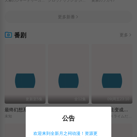
天幕のジャードゥーガル/
グロウアップショウ/～ひまわりのサーカス団～/
黄泉のツガイ/
更多新番
番剧
更多
更新至5集
全12集
09|周五23:10
最终幻想系列
学战都市 六芒星 第二季
关于我转生变成史莱姆这档事 第四季
未知
学戦都市アスタリスク/2nd/SEASON/
転生したらスライムだった件/第4期/
公告
欢迎来到全新月之祠动漫！资源更