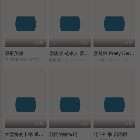
全1集
全1集
全1集
缎带英雄
剧场版 链锯人 蕾塞篇(正式版)
赛马娘 Pretty Derby 新时代之门
THE/RIBBON/HERO/リボンヒーロー/
劇場版/チェンソーマン/レゼ篇/
ウマ娘/プリティーダービー/新時代の扉/
全1集
全1集
全1集
大雪海的卡纳 星之贤者
颠倒的帕特玛
北斗神拳 剧场版