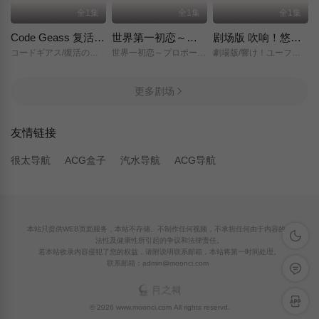
全1集
全1集
全1集
Code Geass 复活的鲁路修
世界第一初恋～求婚篇～
剧场版 吹响！悠风号～想要传达的旋律～
コードギアス/復活のルルーシュ/
世界一初恋～プロポーズ編～/
劇場版/響け！ユーフォニアム～届けたいメロディ～/
更多剧场
友情链接
很太导航
ACG盒子
汽水导航
ACG导航
本站只提供WEB页面服务，本站不存储、不制作任何视频，不承担任何由于内容的合
深色模
法性及健康性所引起的争议和法律责任。
若本站收录内容侵犯了您的权益，请附说明联系邮箱，本站将第一时间处理。
联系邮箱：admin@moonci.com
留言反
APP下
© 2026 www.moonci.com All rights reservd.