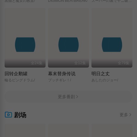
黒猫と魔女の教室/
DIGIMON BEATBREAK/
スーパーの裏でヤニ吸うふたり/
全24集
全12集
全79集
回转企鹅罐
幕末替身传说
明日之丈
輪るピングドラム/
ブッチギレ！/
あしたのジョー/
更多番剧
剧场
更多