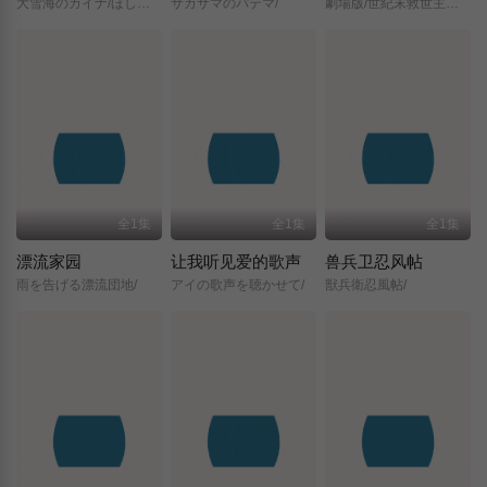
大雪海のカイナ/ほしのけんじゃ/
サカサマのパテマ/
劇場版/世紀末救世主伝説/北斗の拳/
全1集
全1集
全1集
漂流家园
让我听见爱的歌声
兽兵卫忍风帖
雨を告げる漂流団地/
アイの歌声を聴かせて/
獣兵衛忍風帖/