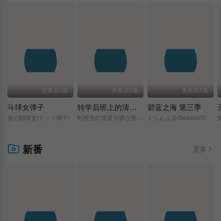
更新至5集
更新至5集
更新至5集
斗球女弹子
转学后班上的清纯可爱美少女，竟是小时候玩在一起的哥儿们
碧蓝之海 第三季
炎の闘球女/ドッジ弾子/
転校先の清楚可憐な美少女が、昔男子と思って一緒に遊んだ幼馴染だった件/
ぐらんぶる/Season/3/
新番
更多