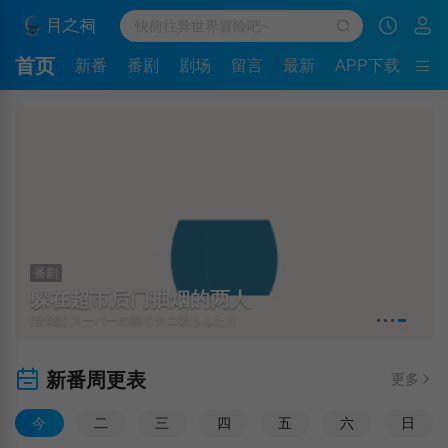
首页
新番
番剧
剧场
留言
最新
APP下载
番剧
躲在超市后门抽烟的两人
[全6集] スーパーの裏でヤニ吸うふたり
新番周更表
更多
今
二
三
四
五
六
日