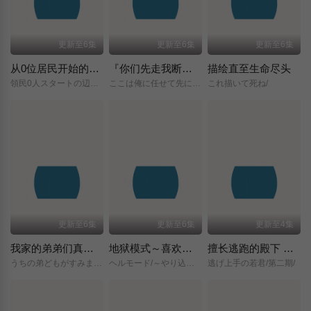
更新至6集
更新至6集
更新至6集
从0位居民开始的边境领主大人
『你们先走我断后』，于是10年后我成为了传说
描绘直至生命尽头
領民0人スタートの辺境領主様/
ここは俺に任せて先に行けと言ってから10年がたったら伝説になっていた。/
これ描いて死ね/
更新至6集
更新至6集
更新至4集
我家的弟弟们真是让您费心了
地狱模式～喜欢挑战特殊成就的玩家在废设定的异世界成为无双～第二季
擅长逃跑的殿下 第二季
うちの弟どもがすみません/
ヘルモード/～やり込み好きのゲーマーは廃設定の異世界で無双する～/2nd/Season/
逃げ上手の若君/第二期/