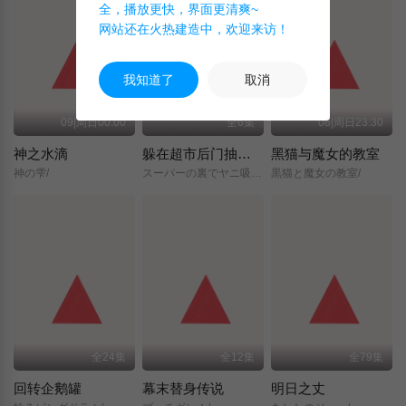
全，播放更快，界面更清爽~
网站还在火热建造中，欢迎来访！
我知道了
取消
09|周日00:00
全6集
08|周日23:30
神之水滴
躲在超市后门抽烟的两人
黑猫与魔女的教室
神の雫/
スーパーの裏でヤニ吸うふたり/
黒猫と魔女の教室/
全24集
全12集
全79集
回转企鹅罐
幕末替身传说
明日之丈