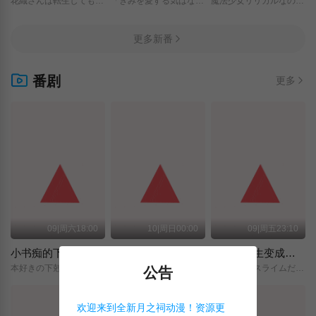
花織さんは転生しても喧嘩がしたい/
「きみを愛する気はない」と言った次期公爵様がなぜか溺愛してきます/
魔法少女リリカルなのは/EXCEEDS/Gun/Blaze/Vengeance/
更多新番
番剧
更多
09|周六18:00
10|周日00:00
09|周五23:10
小书痴的下克上 〜为了成为图书管理员而不择手段〜 领主的养女
摩绪
关于我转生变成史莱姆这档事 第四季
本好きの下剋上～司書になるためには手段を選んでいられません～/領主の養女/
MAO/
転生したらスライムだった件/第4期/
公告
欢迎来到全新月之祠动漫！资源更