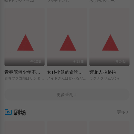
輪るピングドラム/
ブッチギレ！/
あしたのジョー/
全13集
全12集
共24话
青春笨蛋少年不做圣诞服女郎的梦
女仆小姐的贪吃日常
狩龙人拉格纳
青春ブタ野郎はサンタクロースの夢を見ない/
メイドさんは食べるだけ/
ラグナクリムゾン/
更多番剧
剧场
更多