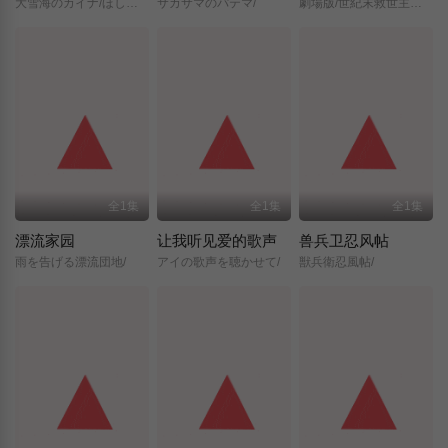
大雪海のカイナ/ほしのけんじゃ/
サカサマのパテマ/
劇場版/世紀末救世主伝説/北斗の拳/
全1集
全1集
全1集
漂流家园
让我听见爱的歌声
兽兵卫忍风帖
雨を告げる漂流団地/
アイの歌声を聴かせて/
獣兵衛忍風帖/