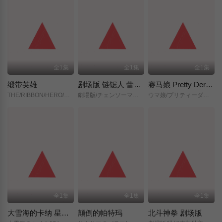
全1集
全1集
全1集
缎带英雄
剧场版 链锯人 蕾塞篇(正式版)
赛马娘 Pretty Derby 新时代之门
THE/RIBBON/HERO/リボンヒーロー/
劇場版/チェンソーマン/レゼ篇/
ウマ娘/プリティーダービー/新時代の扉/
全1集
全1集
全1集
大雪海的卡纳 星之贤者
颠倒的帕特玛
北斗神拳 剧场版