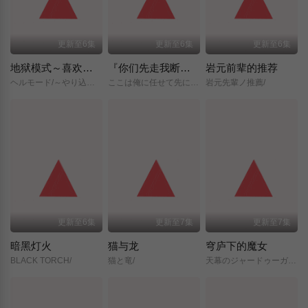
更新至6集
更新至6集
更新至6集
地狱模式～喜欢挑战特殊成就的玩家在废设定的异世界成为无双～第二季
『你们先走我断后』，于是10年后我成为了传说
岩元前辈的推荐
ヘルモード/～やり込み好きのゲーマーは廃設定の異世界で無双する～/2nd/Season/
ここは俺に任せて先に行けと言ってから10年がたったら伝説になっていた。/
岩元先輩ノ推薦/
更新至6集
更新至7集
更新至7集
暗黑灯火
猫与龙
穹庐下的魔女
BLACK TORCH/
猫と竜/
天幕のジャードゥーガル/