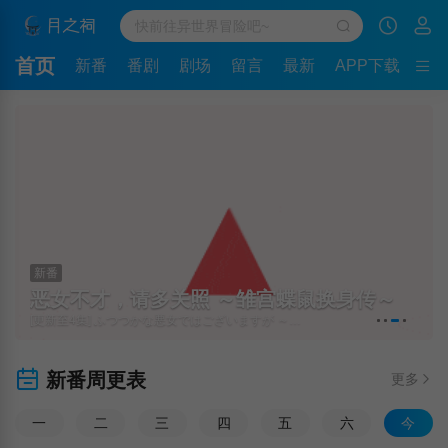
首页
新番
番剧
剧场
留言
最新
APP下载
新番
恶女不才，请多关照 ～雏宫蝶鼠换身传～
[更新至4集] ふつつかな悪女ではございますが ～雛宮蝶鼠とりかえ伝～
新番周更表
更多
一
二
三
四
五
六
今