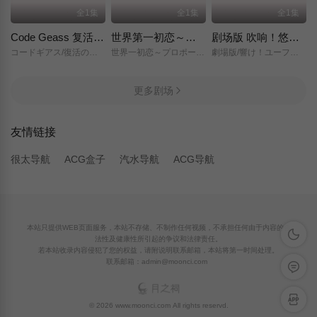
全1集
全1集
全1集
Code Geass 复活的鲁路修
世界第一初恋～求婚篇～
剧场版 吹响！悠风号～想要传达的旋律～
コードギアス/復活のルルーシュ/
世界一初恋～プロポーズ編～/
劇場版/響け！ユーフォニアム～届けたいメロディ～/
更多剧场
友情链接
很太导航
ACG盒子
汽水导航
ACG导航
本站只提供WEB页面服务，本站不存储、不制作任何视频，不承担任何由于内容的合
深色模
法性及健康性所引起的争议和法律责任。
若本站收录内容侵犯了您的权益，请附说明联系邮箱，本站将第一时间处理。
联系邮箱：admin@moonci.com
留言反
APP下
© 2026 www.moonci.com All rights reservd.