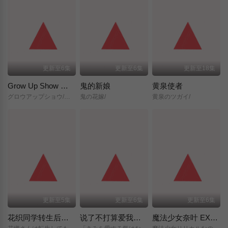
更新至6集
更新至6集
更新至18集
Grow Up Show ～向日葵马戏团～
鬼的新娘
黄泉使者
グロウアップショウ/～ひまわりのサーカス団～/
鬼の花嫁/
黄泉のツガイ/
更新至5集
更新至6集
更新至6集
花织同学转生后还是想干架
说了不打算爱我的公爵继承人，不知为何对我宠爱有加
魔法少女奈叶 EXCEEDS Gun Blaze Vengeance