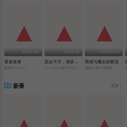
更新至18集
更新至4集
08|周日23:30
黄泉使者
恶女不才，请多关照 ～雏宫蝶鼠换身传～
黑猫与魔女的教室
黄泉のツガイ/
ふつつかな悪女ではございますが/～雛宮蝶鼠とりかえ伝～/
黒猫と魔女の教室/
新番
更多