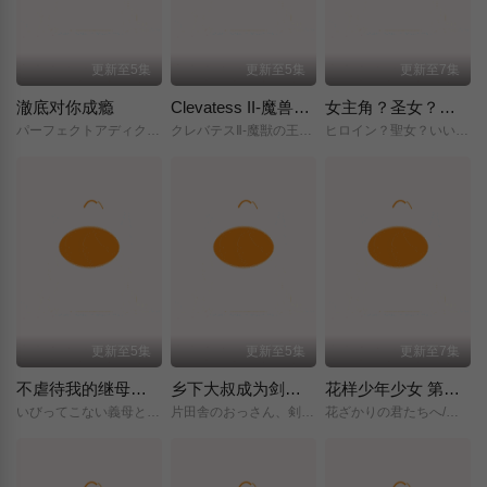
更新至5集
更新至5集
更新至7集
澈底对你成瘾
Clevatess II-魔兽之王与虚假的勇者传承-
女主角？圣女？不，我是杂役女仆（自豪）！
パーフェクトアディクション/
クレバテスⅡ-魔獣の王と偽りの勇者伝承-/
ヒロイン？聖女？いいえ、オールワークスメイドです（誇）！/
更新至5集
更新至5集
更新至7集
不虐待我的继母与继姐
乡下大叔成为剑圣 第二季
花样少年少女 第二季
いびってこない義母と義姉/
片田舎のおっさん、剣聖になるⅡ/
花ざかりの君たちへ/第2期/