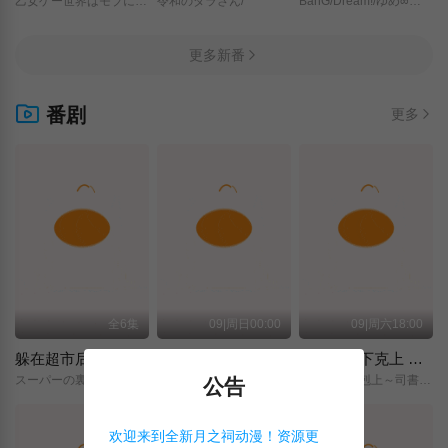
乙女ゲー世界はモブに厳しい世界です2/
令和のダラさん/
BanG/Dream!/ゆめ∞みた/
更多新番
番剧
更多
全6集
09|周日00:00
09|周六18:00
躲在超市后门抽烟的两人
神之水滴
小书痴的下克上 〜为了成为图书管理员而不择手段〜 领主的养女
スーパーの裏でヤニ吸うふたり/
神の雫/
本好きの下剋上～司書になるためには手段を選んでいられません～/領主の養女/
公告
欢迎来到全新月之祠动漫！资源更