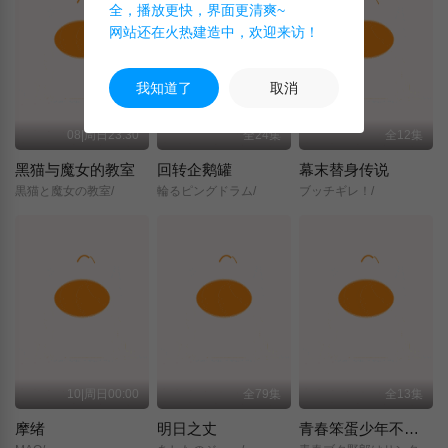
全，播放更快，界面更清爽~
网站还在火热建造中，欢迎来访！
我知道了
取消
08|周日23:30
全24集
全12集
黑猫与魔女的教室
回转企鹅罐
幕末替身传说
黒猫と魔女の教室/
輪るピングドラム/
ブッチギレ！/
10|周日00:00
全79集
全13集
摩绪
明日之丈
青春笨蛋少年不做圣诞服女郎的梦