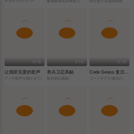
サカサマのパテマ/
劇場版/世紀末救世主伝説/北斗の拳/
雨を告げる漂流団地/
全1集
全1集
全1集
让我听见爱的歌声
兽兵卫忍风帖
Code Geass 复活的鲁路修
アイの歌声を聴かせて/
獣兵衛忍風帖/
コードギアス/復活のルルーシュ/