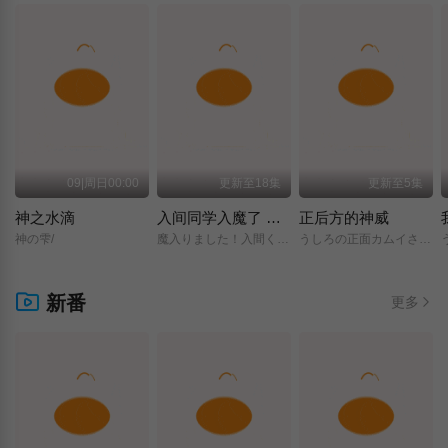
09|周日00:00
更新至18集
更新至5集
神之水滴
入间同学入魔了 第四季
正后方的神威
神の雫/
魔入りました！入間くん/第4シリーズ/
うしろの正面カムイさん/
新番
更多