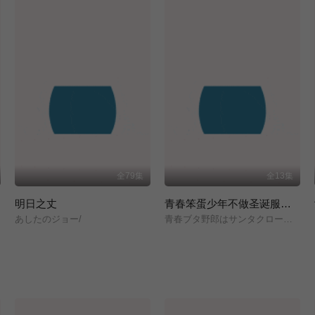
全79集
全13集
明日之丈
青春笨蛋少年不做圣诞服女郎的梦
あしたのジョー/
青春ブタ野郎はサンタクロースの夢を見ない/