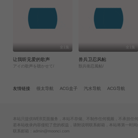
全1集
全1集
让我听见爱的歌声
兽兵卫忍风帖
アイの歌声を聴かせて/
獣兵衛忍風帖/
友情链接
很太导航
ACG盒子
汽水导航
ACG导航
本站只提供WEB页面服务，本站不存储、不制作任何视频，不承担任
若本站收录内容侵犯了您的权益，请附说明联系邮箱，本站将第一时间
联系邮箱：admin@moonci.com