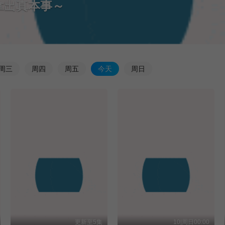
尼古喵喵
[更新至6集] ヤニねこ
周
三
周
四
周
五
今
天
周
日
更新至5集
10|周日00:00