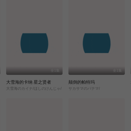
全1集
全1集
大雪海的卡纳 星之贤者
颠倒的帕特玛
大雪海のカイナ/ほしのけんじゃ/
サカサマのパテマ/