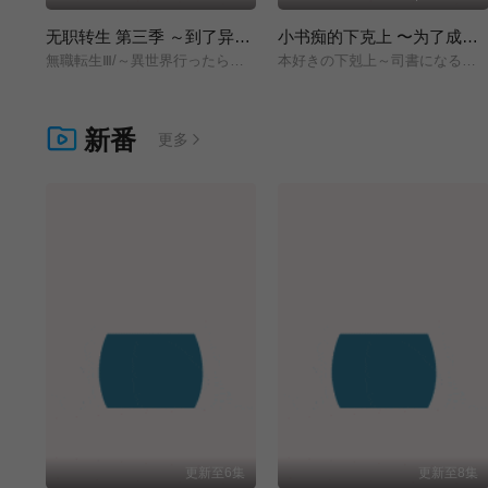
无职转生 第三季 ～到了异世界就拿出真本事～
小书痴的下克上 〜为了成为图书管理员而不择手段〜 领主的养女
無職転生Ⅲ/～異世界行ったら本気だす～/
本好きの下剋上～司書になるためには手段を選んでいられません～/領主の養女/
新番
更多
更新至6集
更新至8集