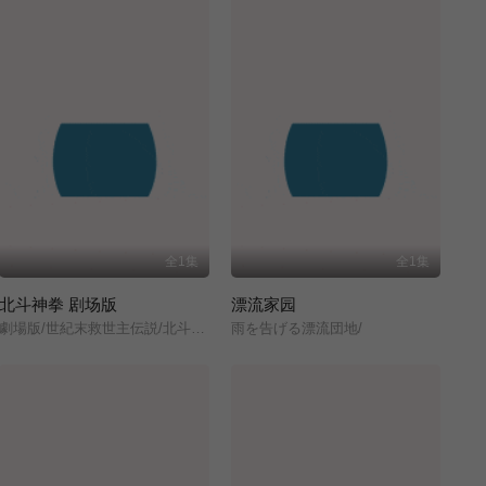
全1集
全1集
北斗神拳 剧场版
漂流家园
劇場版/世紀末救世主伝説/北斗の拳/
雨を告げる漂流団地/