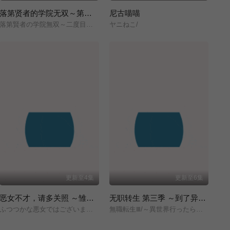
落第贤者的学院无双～第二次转生的S级开外挂魔术师冒险录～
尼古喵喵
落第賢者の学院無双～二度目の転生、Sランクチート魔術師冒険録～/
ヤニねこ/
更新至4集
更新至6集
恶女不才，请多关照 ～雏宫蝶鼠换身传～
无职转生 第三季 ～到了异世界就拿出真本事～
ふつつかな悪女ではございますが/～雛宮蝶鼠とりかえ伝～/
無職転生Ⅲ/～異世界行ったら本気だす～/