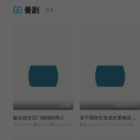
番剧
更多
全6集
09|周五23:10
躲在超市后门抽烟的两人
关于我转生变成史莱姆这档事 第四季
スーパーの裏でヤニ吸うふたり/
転生したらスライムだった件/第4期/