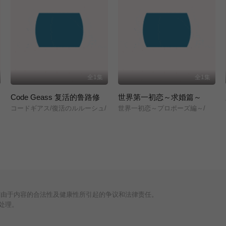
全1集
全1集
Code Geass 复活的鲁路修
世界第一初恋～求婚篇～
コードギアス/復活のルルーシュ/
世界一初恋～プロポーズ編～/
何由于内容的合法性及健康性所引起的争议和法律责任。
处理。