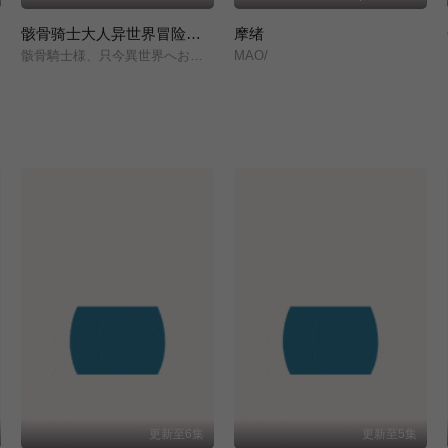
骸骨骑士大人异世界冒险中 第二季
摩绪
骸骨騎士様、只今異世界へお出掛け中Ⅱ/
MAO/
更新至6集
更新至5集