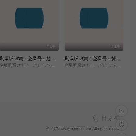
全1集
全1集
剧场版 吹响！悠风号～想要传达的旋律～
剧场版 吹响！悠风号～誓言的终章～
劇場版/響け！ユーフォニアム～届けたいメロディ～/
劇場版/響け！ユーフォニアム～誓いのフィナーレ～/
深色模式
留言反馈
© 2026 www.moonci.com All rights reservd.