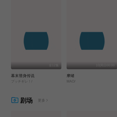
全12集
10|周日00:00
幕末替身传说
摩绪
ブッチギレ！/
MAO/
剧场
更多