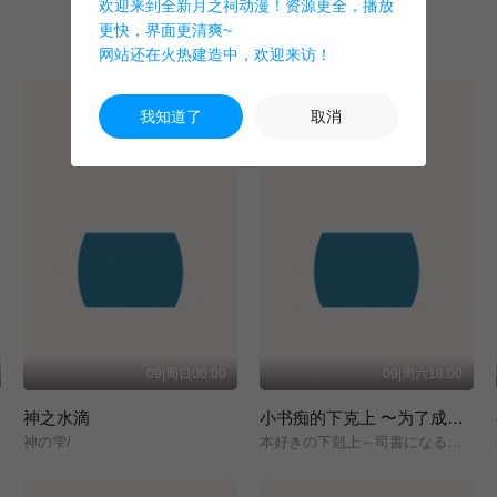
欢迎来到全新月之祠动漫！资源更全，播放
更快，界面更清爽~
网站还在火热建造中，欢迎来访！
我知道了
取消
09|周日00:00
09|周六18:00
神之水滴
小书痴的下克上 〜为了成为图书管理员而不择手段〜 领主的养女
神の雫/
本好きの下剋上～司書になるためには手段を選んでいられません～/領主の養女/