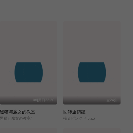
08|周日23:30
全24集
黑猫与魔女的教室
回转企鹅罐
黒猫と魔女の教室/
輪るピングドラム/