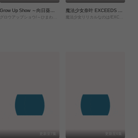
Grow Up Show ～向日葵马戏团～
魔法少女奈叶 EXCEEDS Gun Blaze Vengeance
グロウアップショウ/～ひまわりのサーカス団～/
魔法少女リリカルなのは/EXCEEDS/Gun/Blaze/Vengeance/
株
更新至7集
更新至6集