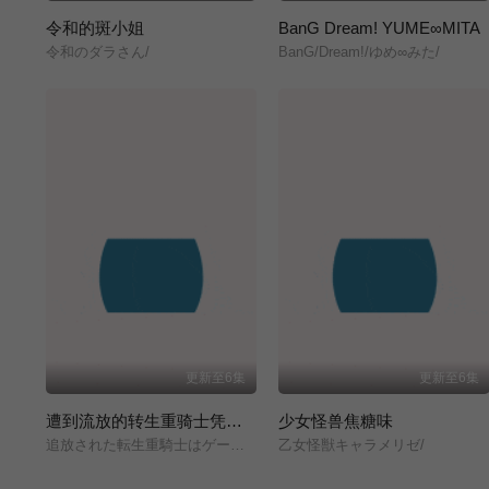
令和的斑小姐
BanG Dream! YUME∞MITA
令和のダラさん/
BanG/Dream!/ゆめ∞みた/
更新至6集
更新至6集
遭到流放的转生重骑士凭借游戏知识大开无双
少女怪兽焦糖味
追放された転生重騎士はゲーム知識で無双する/
乙女怪獣キャラメリゼ/