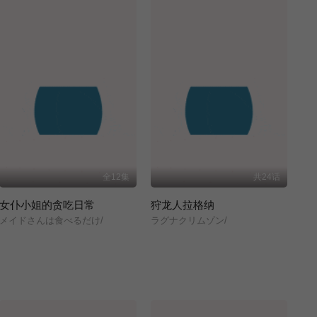
全12集
共24话
女仆小姐的贪吃日常
狩龙人拉格纳
メイドさんは食べるだけ/
ラグナクリムゾン/