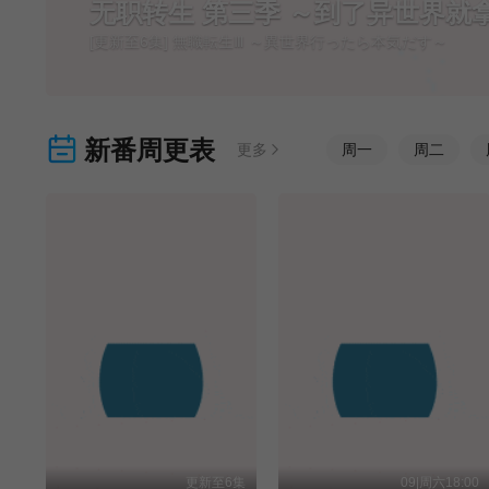
新番周更表
更多
周
一
周
二
更新至6集
09|周六18:00