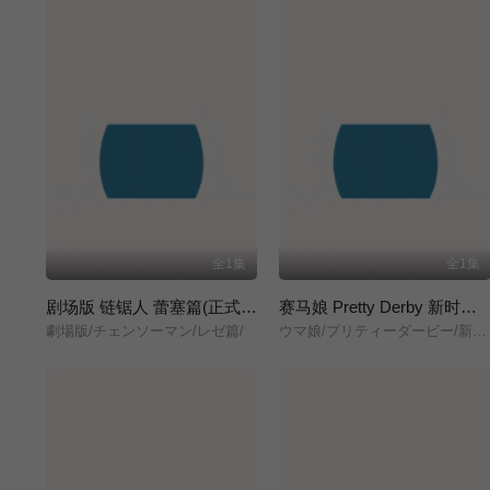
全1集
全1集
剧场版 链锯人 蕾塞篇(正式版)
赛马娘 Pretty Derby 新时代之门
劇場版/チェンソーマン/レゼ篇/
ウマ娘/プリティーダービー/新時代の扉/