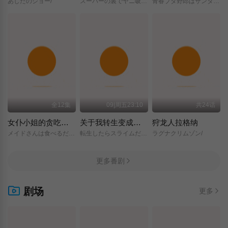
あしたのジョー/
スーパーの裏でヤニ吸うふたり/
青春ブタ野郎はサンタクロースの夢を見ない/
全12集
09|周五23:10
共24话
女仆小姐的贪吃日常
关于我转生变成史莱姆这档事 第四季
狩龙人拉格纳
メイドさんは食べるだけ/
転生したらスライムだった件/第4期/
ラグナクリムゾン/
更多番剧
剧场
更多