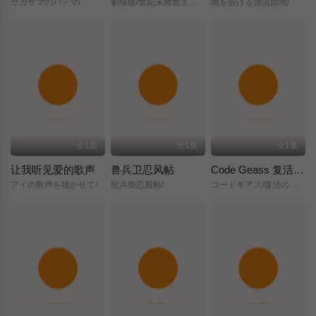
サカサマのパテマ/
劇場版/世紀末救世主伝説/北斗の拳/
雨を告げる漂流団地/
全1集
全1集
全1集
让我听见爱的歌声
兽兵卫忍风帖
Code Geass 复活的鲁路修
アイの歌声を聴かせて/
獣兵衛忍風帖/
コードギアス/復活のルルーシュ/