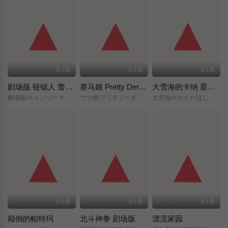
全1集
全1集
全1集
剧场版 链锯人 蕾塞篇(正式版)
赛马娘 Pretty Derby 新时代之门
大雪海的卡纳 星之贤者
劇場版/チェンソーマン/レゼ篇/
ウマ娘/プリティーダービー/新時代の扉/
大雪海のカイナ/ほしのけんじゃ/
全1集
全1集
全1集
颠倒的帕特玛
北斗神拳 剧场版
漂流家园