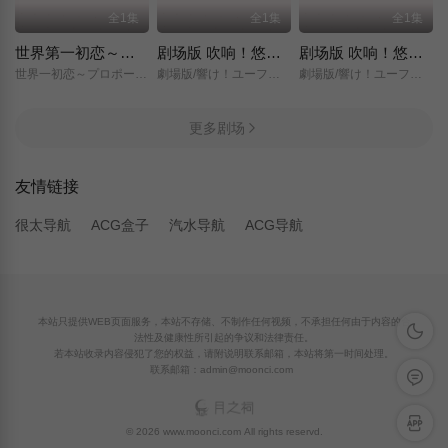
全1集
全1集
全1集
世界第一初恋～求婚篇～
剧场版 吹响！悠风号～想要传达的旋律～
剧场版 吹响！悠风号～誓言的终章～
世界一初恋～プロポーズ編～/
劇場版/響け！ユーフォニアム～届けたいメロディ～/
劇場版/響け！ユーフォニアム～誓いのフィナーレ～/
更多剧场
友情链接
很太导航
ACG盒子
汽水导航
ACG导航
本站只提供WEB页面服务，本站不存储、不制作任何视频，不承担任何由于内容的合
深色模
法性及健康性所引起的争议和法律责任。
若本站收录内容侵犯了您的权益，请附说明联系邮箱，本站将第一时间处理。
联系邮箱：admin@moonci.com
留言反
APP下
© 2026 www.moonci.com All rights reservd.