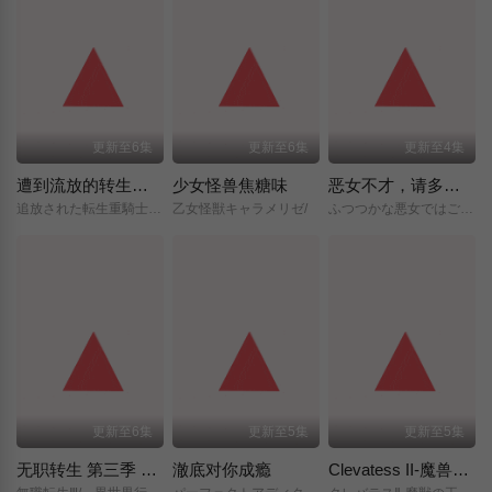
更新至6集
更新至6集
更新至4集
遭到流放的转生重骑士凭借游戏知识大开无双
少女怪兽焦糖味
恶女不才，请多关照 ～雏宫蝶鼠换身传～
追放された転生重騎士はゲーム知識で無双する/
乙女怪獣キャラメリゼ/
ふつつかな悪女ではございますが/～雛宮蝶鼠とりかえ伝～/
更新至6集
更新至5集
更新至5集
无职转生 第三季 ～到了异世界就拿出真本事～
澈底对你成瘾
Clevatess II-魔兽之王与虚假的勇者传承-