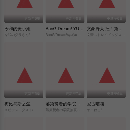
更新至6集
更新至8集
更新至6集
令和的斑小姐
BanG Dream! YUME∞MITA
文豪野犬 汪！第二季
令和のダラさん/
BanG/Dream!/ゆめ∞みた/
文豪ストレイドッグス/わん！２/
更新至5集
更新至7集
更新至6集
梅比乌斯之尘
落第贤者的学院无双～第二次转生的S级开外挂魔术师冒险录～
尼古喵喵
メビウス・ダスト/
落第賢者の学院無双～二度目の転生、Sランクチート魔術師冒険録～/
ヤニねこ/