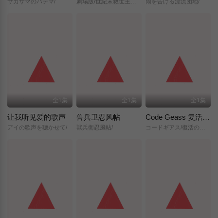
サカサマのパテマ/
劇場版/世紀末救世主伝説/北斗の拳/
雨を告げる漂流団地/
全1集
全1集
全1集
让我听见爱的歌声
兽兵卫忍风帖
Code Geass 复活的鲁路修
アイの歌声を聴かせて/
獣兵衛忍風帖/
コードギアス/復活のルルーシュ/