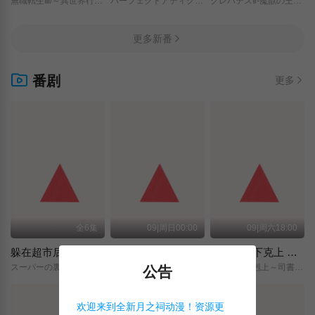
無職転生Ⅲ/～異世界行ったら本気だす～/
パーフェクトアディクション/
クレバテスⅡ-魔獣の王と偽りの勇者伝承-/
更多新番
番剧
更多
全6集
09|周日00:00
09|周六18:00
躲在超市后门抽烟的两人
神之水滴
小书痴的下克上 〜为了成为图书管理员而不择手段〜 领主的养女
スーパーの裏でヤニ吸うふたり/
神の雫/
本好きの下剋上～司書になるためには手段を選んでいられません～/領主の養女/
公告
欢迎来到全新月之祠动漫！资源更