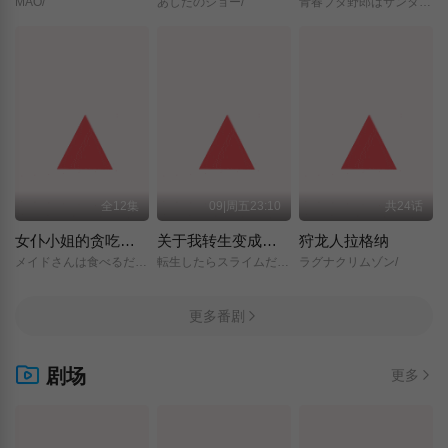
MAO/
あしたのジョー/
青春ブタ野郎はサンタクロースの夢を見ない/
全12集
09|周五23:10
共24话
女仆小姐的贪吃日常
关于我转生变成史莱姆这档事 第四季
狩龙人拉格纳
メイドさんは食べるだけ/
転生したらスライムだった件/第4期/
ラグナクリムゾン/
更多番剧
剧场
更多