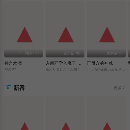
09|周日00:00
更新至18集
更新至5集
神之水滴
入间同学入魔了 第四季
正后方的神威
神の雫/
魔入りました！入間くん/第4シリーズ/
うしろの正面カムイさん/
新番
更多