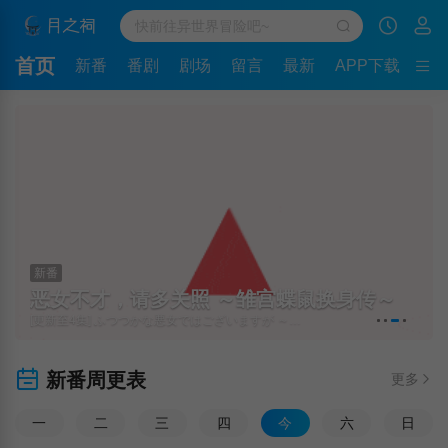
首页
新番
番剧
剧场
留言
最新
APP下载
新番
恶女不才，请多关照 ～雏宫蝶鼠换身传～
[更新至4集] ふつつかな悪女ではございますが ～雛宮蝶鼠とりかえ伝～
新番周更表
更多
一
二
三
四
今
六
日