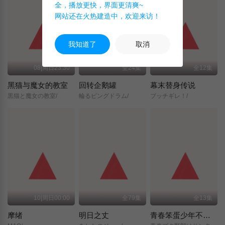
全，播放更快，界面更清爽~
网站还在火热建造中，欢迎来访！
我知道了
取消
08|周日23:30
全24集
全12集
黑猫与魔女的教室
回转企鹅罐
幕末替身传说
黒猫と魔女の教室/
輪るピングドラム/
ブッチギレ！/
10|周日00:00
全79集
全13集
摩绪
明日之丈
青春笨蛋少年不做圣诞服女郎的梦