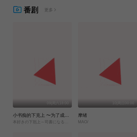
番剧
更多
09|周六18:00
10|周日00:00
小书痴的下克上 〜为了成为图书管理员而不择手段〜 领主的养女
摩绪
本好きの下剋上～司書になるためには手段を選んでいられません～/領主の養女/
MAO/