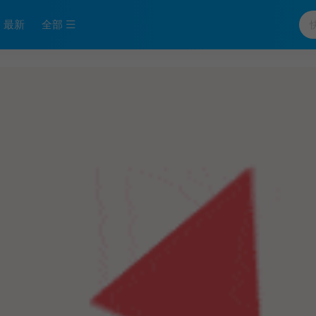
最新
全部