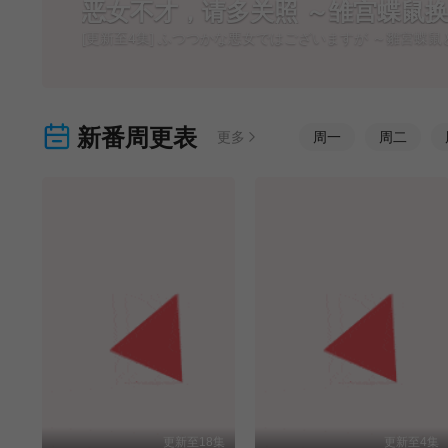
恶女不才，请多关照 ～雏宫蝶鼠
[更新至4集] ふつつかな悪女ではございますが ～雛宮蝶
新番周更表
更多
周
一
周
二
更新至18集
更新至4集