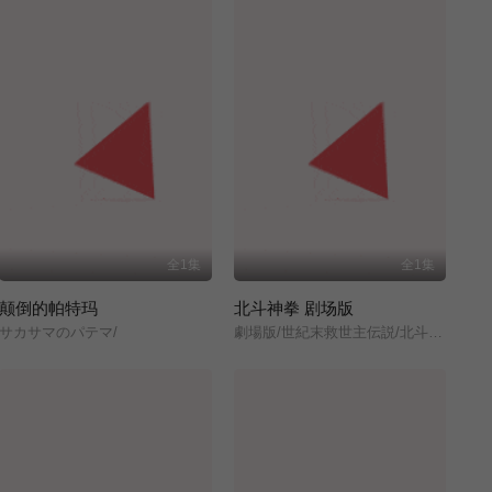
全1集
全1集
颠倒的帕特玛
北斗神拳 剧场版
サカサマのパテマ/
劇場版/世紀末救世主伝説/北斗の拳/