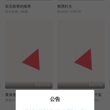
岩元前辈的推荐
暗黑灯火
岩元先輩ノ推薦/
BLACK TORCH/
更新至18集
更新至5集
黄泉使者
花织同学转生后还是想干架
公告
黄泉のツガイ/
花織さんは転生しても喧嘩がしたい/