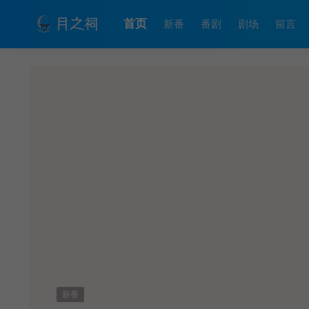
首页
新番
番剧
剧场
留言
新番