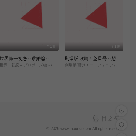
全1集
全1集
世界第一初恋～求婚篇～
剧场版 吹响！悠风号～想要传达的旋律～
世界一初恋～プロポーズ編～/
劇場版/響け！ユーフォニアム～届けたいメロディ～/
深色模式
留言反馈
© 2026 www.moonci.com All rights reservd.