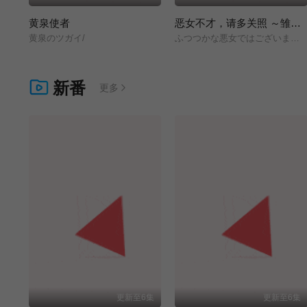
黄泉使者
恶女不才，请多关照 ～雏宫蝶鼠换身传～
黄泉のツガイ/
ふつつかな悪女ではございますが/～雛宮蝶鼠とりかえ伝～/
新番
更多
更新至6集
更新至6集