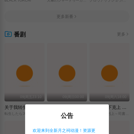
BLACK TORCH/
天幕のジャードゥーガル/
グロウアップショウ/～ひまわりのサーカス団～/
更多新番
番剧
更多
09|周五23:10
09|周日00:00
09|周六18:00
关于我转生变成史莱姆这档事 第四季
神之水滴
小书痴的下克上 〜为了成为图书管理员而不择手段〜 领主的养女
転生したらスライムだった件/第4期/
神の雫/
本好きの下剋上～司書になるためには手段を選んでいられません～/領主の養女/
公告
欢迎来到全新月之祠动漫！资源更