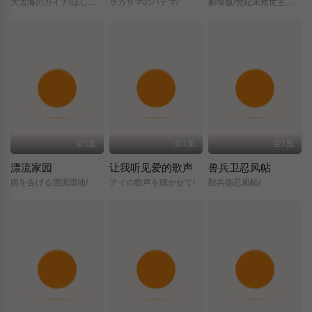
大雪海のカイナ/ほしのけんじゃ/
サカサマのパテマ/
劇場版/世紀末救世主伝説/北斗の拳/
全1集
全1集
全1集
漂流家园
让我听见爱的歌声
兽兵卫忍风帖
雨を告げる漂流団地/
アイの歌声を聴かせて/
獣兵衛忍風帖/