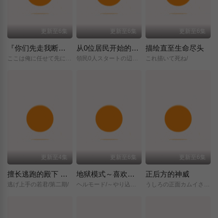
更新至6集
更新至6集
更新至6集
『你们先走我断后』，于是10年后我成为了传说
从0位居民开始的边境领主大人
描绘直至生命尽头
ここは俺に任せて先に行けと言ってから10年がたったら伝説になっていた。/
領民0人スタートの辺境領主様/
これ描いて死ね/
更新至4集
更新至6集
更新至6集
擅长逃跑的殿下 第二季
地狱模式～喜欢挑战特殊成就的玩家在废设定的异世界成为无双～第二季
正后方的神威
逃げ上手の若君/第二期/
ヘルモード/～やり込み好きのゲーマーは廃設定の異世界で無双する～/2nd/Season/
うしろの正面カムイさん/