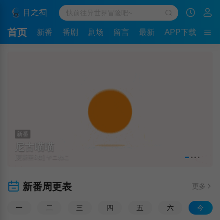
首页
新番
番剧
剧场
留言
最新
APP下载
新番
尼古喵喵
[更新至6集] ヤニねこ
新番周更表
更多
一
二
三
四
五
六
今