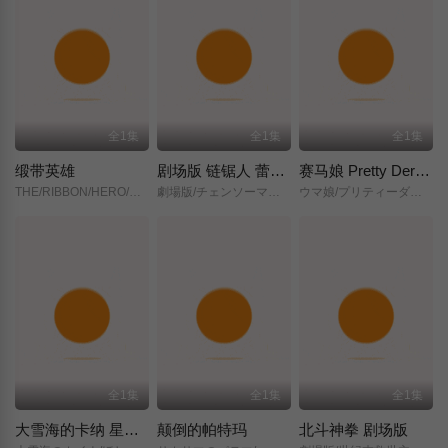
全1集
全1集
全1集
缎带英雄
剧场版 链锯人 蕾塞篇(正式版)
赛马娘 Pretty Derby 新时代之门
THE/RIBBON/HERO/リボンヒーロー/
劇場版/チェンソーマン/レゼ篇/
ウマ娘/プリティーダービー/新時代の扉/
全1集
全1集
全1集
大雪海的卡纳 星之贤者
颠倒的帕特玛
北斗神拳 剧场版