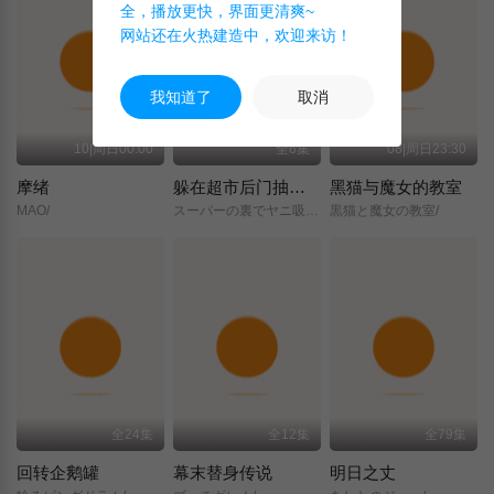
全，播放更快，界面更清爽~
网站还在火热建造中，欢迎来访！
我知道了
取消
10|周日00:00
全6集
08|周日23:30
摩绪
躲在超市后门抽烟的两人
黑猫与魔女的教室
MAO/
スーパーの裏でヤニ吸うふたり/
黒猫と魔女の教室/
全24集
全12集
全79集
回转企鹅罐
幕末替身传说
明日之丈