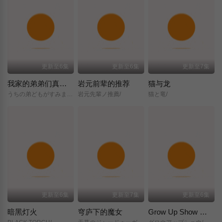
更新至6集
更新至6集
更新至7集
我家的弟弟们真是让您费心了
岩元前辈的推荐
猫与龙
うちの弟どもがすみません/
岩元先輩ノ推薦/
猫と竜/
更新至6集
更新至7集
更新至6集
暗黑灯火
穹庐下的魔女
Grow Up Show ～向日葵马戏团～