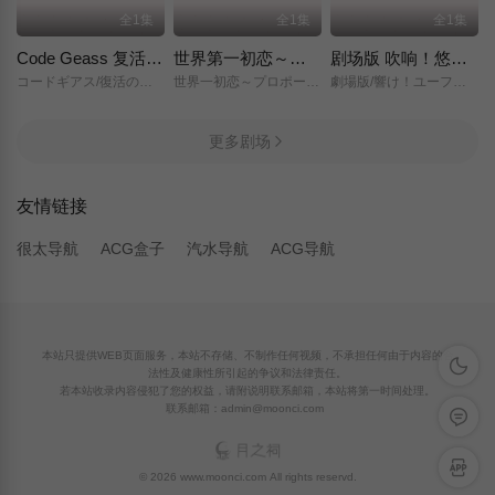
全1集
全1集
全1集
Code Geass 复活的鲁路修
世界第一初恋～求婚篇～
剧场版 吹响！悠风号～想要传达的旋律～
コードギアス/復活のルルーシュ/
世界一初恋～プロポーズ編～/
劇場版/響け！ユーフォニアム～届けたいメロディ～/
更多剧场
友情链接
很太导航
ACG盒子
汽水导航
ACG导航
本站只提供WEB页面服务，本站不存储、不制作任何视频，不承担任何由于内容的合
深色模
法性及健康性所引起的争议和法律责任。
若本站收录内容侵犯了您的权益，请附说明联系邮箱，本站将第一时间处理。
联系邮箱：admin@moonci.com
留言反
APP下
© 2026 www.moonci.com All rights reservd.