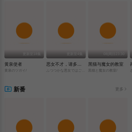
更新至18集
更新至4集
08|周日23:30
黄泉使者
恶女不才，请多关照 ～雏宫蝶鼠换身传～
黑猫与魔女的教室
黄泉のツガイ/
ふつつかな悪女ではございますが/～雛宮蝶鼠とりかえ伝～/
黒猫と魔女の教室/
新番
更多