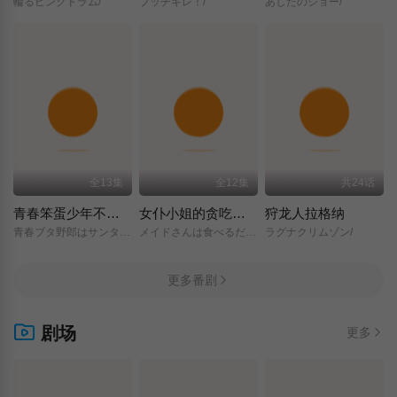
輪るピングドラム/
ブッチギレ！/
あしたのジョー/
全13集
全12集
共24话
青春笨蛋少年不做圣诞服女郎的梦
女仆小姐的贪吃日常
狩龙人拉格纳
青春ブタ野郎はサンタクロースの夢を見ない/
メイドさんは食べるだけ/
ラグナクリムゾン/
更多番剧
剧场
更多