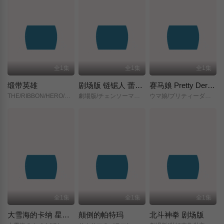
全1集
全1集
全1集
缎带英雄
剧场版 链锯人 蕾塞篇(正式版)
赛马娘 Pretty Derby 新时代之门
THE/RIBBON/HERO/リボンヒーロー/
劇場版/チェンソーマン/レゼ篇/
ウマ娘/プリティーダービー/新時代の扉/
全1集
全1集
全1集
大雪海的卡纳 星之贤者
颠倒的帕特玛
北斗神拳 剧场版