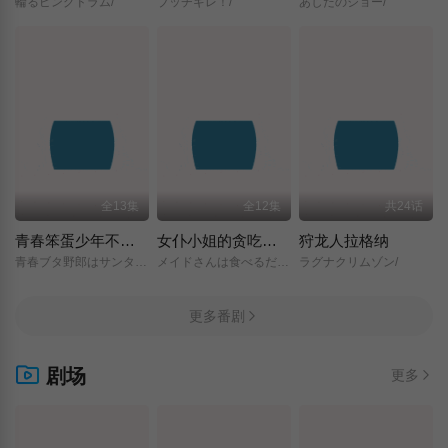
輪るピングドラム/
ブッチギレ！/
あしたのジョー/
全13集
全12集
共24话
青春笨蛋少年不做圣诞服女郎的梦
女仆小姐的贪吃日常
狩龙人拉格纳
青春ブタ野郎はサンタクロースの夢を見ない/
メイドさんは食べるだけ/
ラグナクリムゾン/
更多番剧
剧场
更多