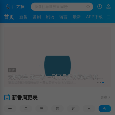
首页
新番
番剧
剧场
留言
最新
APP下载
新番
无职转生 第三季 ～到了异世界就拿出真本事～
[更新至6集] 無職転生Ⅲ ～異世界行ったら本気だす～
新番周更表
更多
一
二
三
四
五
六
今