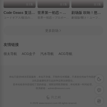
全1集
全1集
全1集
Code Geass 复活的鲁路修
世界第一初恋～求婚篇～
剧场版 吹响！悠风号～想要传达的旋律～
コードギアス/復活のルルーシュ/
世界一初恋～プロポーズ編～/
劇場版/響け！ユーフォニアム～届けたいメロディ～/
更多剧场
友情链接
很太导航
ACG盒子
汽水导航
ACG导航
本站只提供WEB页面服务，本站不存储、不制作任何视频，不承担任何由于内容的合
深色模
法性及健康性所引起的争议和法律责任。
若本站收录内容侵犯了您的权益，请附说明联系邮箱，本站将第一时间处理。
联系邮箱：admin@moonci.com
留言反
APP下
© 2026 www.moonci.com All rights reservd.