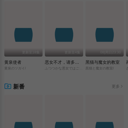
更新至18集
更新至4集
08|周日23:30
黄泉使者
恶女不才，请多关照 ～雏宫蝶鼠换身传～
黑猫与魔女的教室
黄泉のツガイ/
ふつつかな悪女ではございますが/～雛宮蝶鼠とりかえ伝～/
黒猫と魔女の教室/
新番
更多