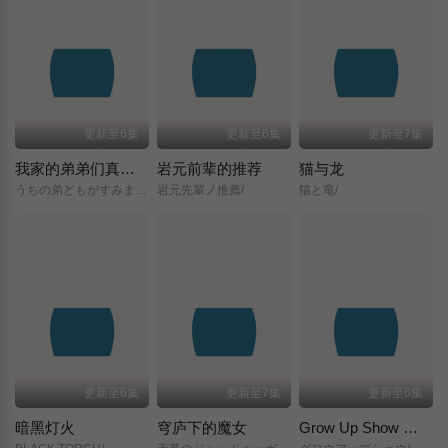
更新至6集
更新至6集
更新至7集
我家的弟弟们真是让您费心了
岩元前辈的推荐
猫与龙
うちの弟どもがすみません/
岩元先輩ノ推薦/
猫と竜/
更新至6集
更新至7集
更新至6集
暗黑灯火
穹庐下的魔女
Grow Up Show ～向日葵马戏团～