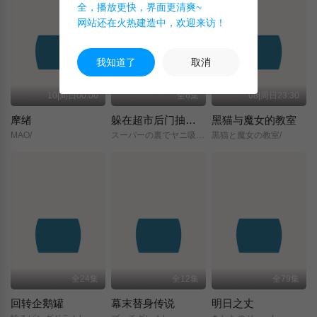
全，播放更快，界面更清爽~
网站还在火热建造中，欢迎来访！
我知道了
取消
10|周日00:00
全6集
08|周日23:30
摩绪
躲在超市后门抽烟的两人
黑猫与魔女的教室
MAO/
スーパーの裏でヤニ吸うふたり/
黒猫と魔女の教室/
全24集
全12集
全79集
回转企鹅罐
幕末替身传说
明日之丈