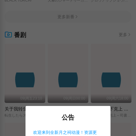
BLACK TORCH/
天幕のジャードゥーガル/
グロウアップショウ/～ひまわりのサーカス団～/
更多新番
番剧
更多
09|周五23:10
09|周日00:00
09|周六18:00
关于我转生变成史莱姆这档事 第四季
神之水滴
小书痴的下克上 〜为了成为图书管理员而不择手段〜 领主的养女
転生したらスライムだった件/第4期/
神の雫/
本好きの下剋上～司書になるためには手段を選んでいられません～/領主の養女/
公告
欢迎来到全新月之祠动漫！资源更