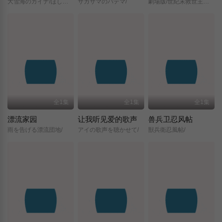
大雪海のカイナ/ほしのけんじゃ/
サカサマのパテマ/
劇場版/世紀末救世主伝説/北斗の拳/
全1集
全1集
全1集
漂流家园
让我听见爱的歌声
兽兵卫忍风帖
雨を告げる漂流団地/
アイの歌声を聴かせて/
獣兵衛忍風帖/