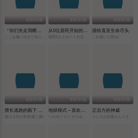
更新至6集
更新至6集
更新至6集
『你们先走我断后』，于是10年后我成为了传说
从0位居民开始的边境领主大人
描绘直至生命尽头
ここは俺に任せて先に行けと言ってから10年がたったら伝説になっていた。/
領民0人スタートの辺境領主様/
これ描いて死ね/
更新至4集
更新至6集
更新至6集
擅长逃跑的殿下 第二季
地狱模式～喜欢挑战特殊成就的玩家在废设定的异世界成为无双～第二季
正后方的神威
逃げ上手の若君/第二期/
ヘルモード/～やり込み好きのゲーマーは廃設定の異世界で無双する～/2nd/Season/
うしろの正面カムイさん/