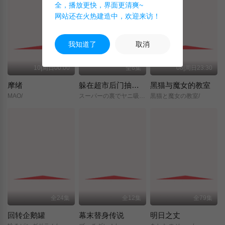
全，播放更快，界面更清爽~
网站还在火热建造中，欢迎来访！
我知道了
取消
10|周日00:00
全6集
08|周日23:30
摩绪
躲在超市后门抽烟的两人
黑猫与魔女的教室
MAO/
スーパーの裏でヤニ吸うふたり/
黒猫と魔女の教室/
全24集
全12集
全79集
回转企鹅罐
幕末替身传说
明日之丈