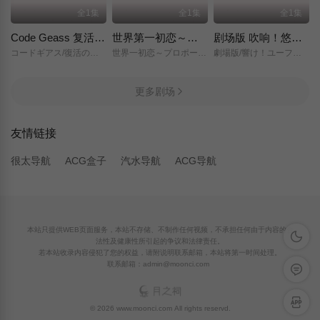
全1集
全1集
全1集
Code Geass 复活的鲁路修
世界第一初恋～求婚篇～
剧场版 吹响！悠风号～想要传达的旋律～
コードギアス/復活のルルーシュ/
世界一初恋～プロポーズ編～/
劇場版/響け！ユーフォニアム～届けたいメロディ～/
更多剧场
友情链接
很太导航
ACG盒子
汽水导航
ACG导航
本站只提供WEB页面服务，本站不存储、不制作任何视频，不承担任何由于内容的合
深色模
法性及健康性所引起的争议和法律责任。
若本站收录内容侵犯了您的权益，请附说明联系邮箱，本站将第一时间处理。
联系邮箱：admin@moonci.com
留言反
APP下
© 2026 www.moonci.com All rights reservd.