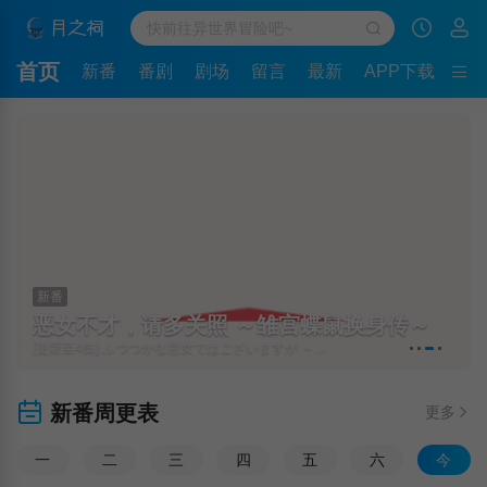
首页
新番
番剧
剧场
留言
最新
APP下载
新番
恶女不才，请多关照 ～雏宫蝶鼠换身传～
[更新至4集] ふつつかな悪女ではございますが ～雛宮蝶鼠とりかえ伝～
新番周更表
更多
一
二
三
四
五
六
今