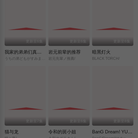
更新至6集
更新至6集
更新至6集
我家的弟弟们真是让您费心了
岩元前辈的推荐
暗黑灯火
うちの弟どもがすみません/
岩元先輩ノ推薦/
BLACK TORCH/
更新至7集
更新至6集
更新至8集
猫与龙
令和的斑小姐
BanG Dream! YUME∞MITA