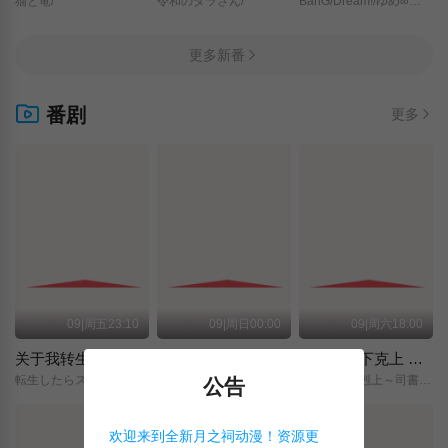
猫と竜/
令和のダラさん/
BanG/Dream!/ゆめ∞みた/
更多新番
番剧
更多
09|周五23:10
09|周日00:00
09|周六18:00
关于我转生变成史莱姆这档事 第四季
神之水滴
小书痴的下克上 〜为了成为图书管理员而不择手段〜 领主的养女
転生したらスライムだった件/第4期/
神の雫/
本好きの下剋上～司書になるためには手段を選んでいられません～/領主の養女/
公告
欢迎来到全新月之祠动漫！资源更