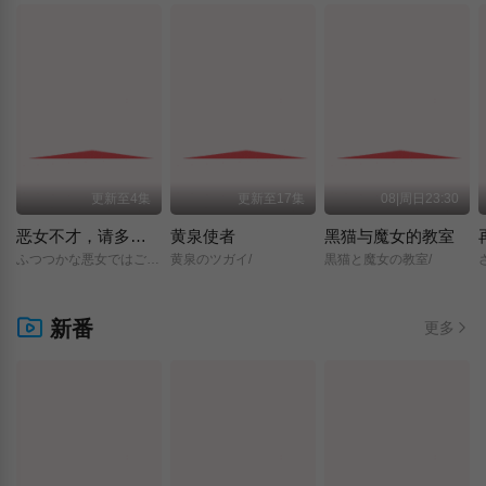
更新至4集
更新至17集
08|周日23:30
恶女不才，请多关照 ～雏宫蝶鼠换身传～
黄泉使者
黑猫与魔女的教室
ふつつかな悪女ではございますが/～雛宮蝶鼠とりかえ伝～/
黄泉のツガイ/
黒猫と魔女の教室/
新番
更多