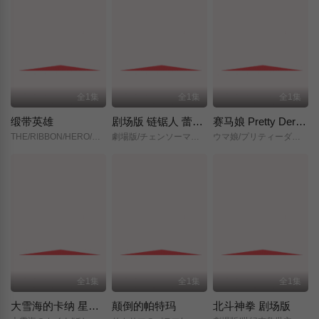
全1集
全1集
全1集
缎带英雄
剧场版 链锯人 蕾塞篇(正式版)
赛马娘 Pretty Derby 新时代之门
THE/RIBBON/HERO/リボンヒーロー/
劇場版/チェンソーマン/レゼ篇/
ウマ娘/プリティーダービー/新時代の扉/
全1集
全1集
全1集
大雪海的卡纳 星之贤者
颠倒的帕特玛
北斗神拳 剧场版