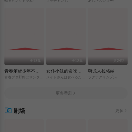
輪るピングドラム/
ブッチギレ！/
あしたのジョー/
全13集
全12集
共24话
青春笨蛋少年不做圣诞服女郎的梦
女仆小姐的贪吃日常
狩龙人拉格纳
青春ブタ野郎はサンタクロースの夢を見ない/
メイドさんは食べるだけ/
ラグナクリムゾン/
更多番剧
剧场
更多