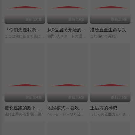
更新至6集
更新至6集
更新至6集
『你们先走我断后』，于是10年后我成为了传说
从0位居民开始的边境领主大人
描绘直至生命尽头
ここは俺に任せて先に行けと言ってから10年がたったら伝説になっていた。/
領民0人スタートの辺境領主様/
これ描いて死ね/
更新至4集
更新至6集
更新至6集
擅长逃跑的殿下 第二季
地狱模式～喜欢挑战特殊成就的玩家在废设定的异世界成为无双～第二季
正后方的神威
逃げ上手の若君/第二期/
ヘルモード/～やり込み好きのゲーマーは廃設定の異世界で無双する～/2nd/Season/
うしろの正面カムイさん/