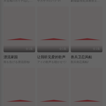
大雪海のカイナ/ほしのけんじゃ/
サカサマのパテマ/
劇場版/世紀末救世主伝説/北斗の拳/
全1集
全1集
全1集
漂流家园
让我听见爱的歌声
兽兵卫忍风帖
雨を告げる漂流団地/
アイの歌声を聴かせて/
獣兵衛忍風帖/