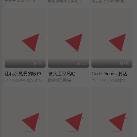
サカサマのパテマ/
劇場版/世紀末救世主伝説/北斗の拳/
雨を告げる漂流団地/
全1集
全1集
全1集
让我听见爱的歌声
兽兵卫忍风帖
Code Geass 复活的鲁路修
アイの歌声を聴かせて/
獣兵衛忍風帖/
コードギアス/復活のルルーシュ/