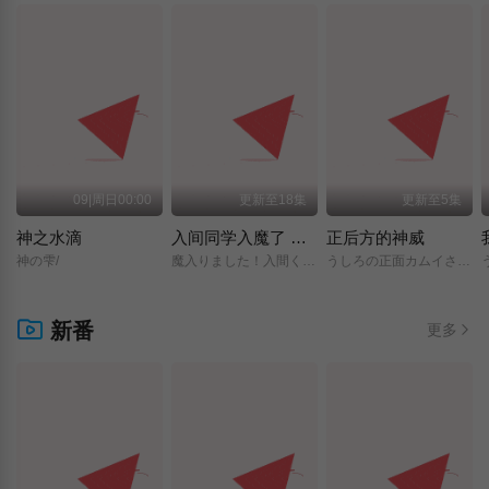
09|周日00:00
更新至18集
更新至5集
神之水滴
入间同学入魔了 第四季
正后方的神威
神の雫/
魔入りました！入間くん/第4シリーズ/
うしろの正面カムイさん/
新番
更多