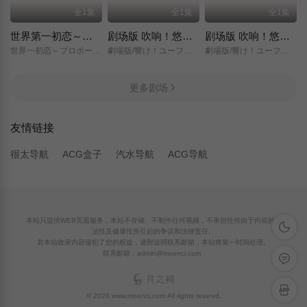
全1集
全1集
全1集
世界第一初恋～求婚篇～
剧场版 吹响！悠风号～想要传达的旋律～
剧场版 吹响！悠风号～誓言的终章～
世界一初恋～プロポーズ編～/
劇場版/響け！ユーフォニアム～届けたいメロディ～/
劇場版/響け！ユーフォニアム～誓いのフィナーレ～/
更多剧场
友情链接
很太导航
ACG盒子
汽水导航
ACG导航
本站只提供WEB页面服务，本站不存储、不制作任何视频，不承担任何由于内容的合
深色模
法性及健康性所引起的争议和法律责任。
若本站收录内容侵犯了您的权益，请附说明联系邮箱，本站将第一时间处理。
联系邮箱：admin@moonci.com
留言反
APP下
© 2026 www.moonci.com All rights reservd.