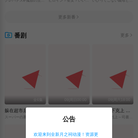
クレバテスⅡ-魔獣の王と偽りの勇者伝承-/
ヒロイン？聖女？いいえ、オールワークスメイドです（誇）！/
いびってこない義母と義姉/
更多新番
番剧
更多
全6集
09|周日00:00
09|周六18:00
躲在超市后门抽烟的两人
神之水滴
小书痴的下克上 〜为了成为图书管理员而不择手段〜 领主的养女
スーパーの裏でヤニ吸うふたり/
神の雫/
本好きの下剋上～司書になるためには手段を選んでいられません～/領主の養女/
公告
欢迎来到全新月之祠动漫！资源更