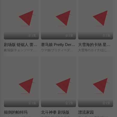
全1集
全1集
全1集
剧场版 链锯人 蕾塞篇(正式版)
赛马娘 Pretty Derby 新时代之门
大雪海的卡纳 星之贤者
劇場版/チェンソーマン/レゼ篇/
ウマ娘/プリティーダービー/新時代の扉/
大雪海のカイナ/ほしのけんじゃ/
全1集
全1集
全1集
颠倒的帕特玛
北斗神拳 剧场版
漂流家园