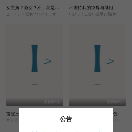
女主角？圣女？不，我是杂役女仆（自豪）！
不虐待我的继母与继姐
ヒロイン？聖女？いいえ、オールワークスメイドです（誇）！/
いびってこない義母と義姉/
更新至5集
更新至5集
雷霆三人行
恋爱游戏世界对路人角色很不友好 第二季
公告
サンダー3/
乙女ゲー世界はモブに厳しい世界です2/