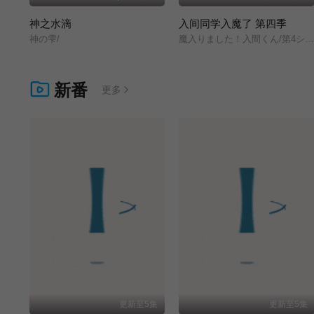
神之水滴
入间同学入魔了 第四季
神の雫/
魔入りました！入間くん/第4シリーズ
新番
更多
更新至5集
更新至5集