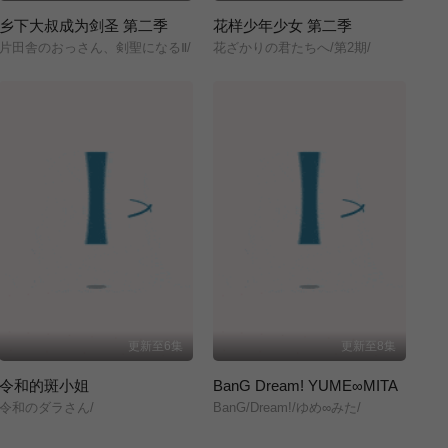
乡下大叔成为剑圣 第二季
花样少年少女 第二季
片田舎のおっさん、剣聖になるⅡ/
花ざかりの君たちへ/第2期/
更新至6集
更新至8集
令和的斑小姐
BanG Dream! YUME∞MITA
令和のダラさん/
BanG/Dream!/ゆめ∞みた/