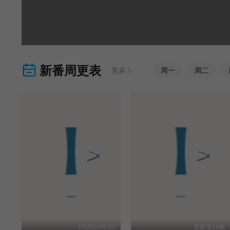
躲在超市后门抽烟的两人
[全6集] スーパーの裏でヤニ吸うふたり
新番周更表
更多
周
一
周
二
09|周日00:00
更新至18集