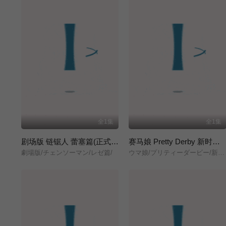
全1集
全1集
剧场版 链锯人 蕾塞篇(正式版)
赛马娘 Pretty Derby 新时代之门
劇場版/チェンソーマン/レゼ篇/
ウマ娘/プリティーダービー/新時代の扉/