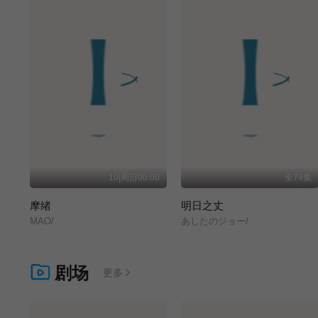
10|周日00:00
全79集
摩绪
明日之丈
MAO/
あしたのジョー/
剧场
更多