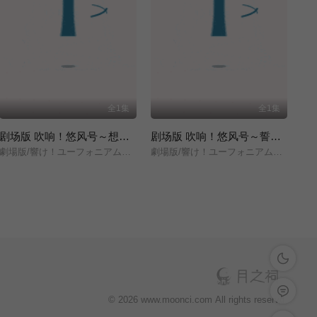
全1集
全1集
剧场版 吹响！悠风号～想要传达的旋律～
剧场版 吹响！悠风号～誓言的终章～
劇場版/響け！ユーフォニアム～届けたいメロディ～/
劇場版/響け！ユーフォニアム～誓いのフィナーレ～/
深色模式
留言反馈
© 2026 www.moonci.com All rights reservd.