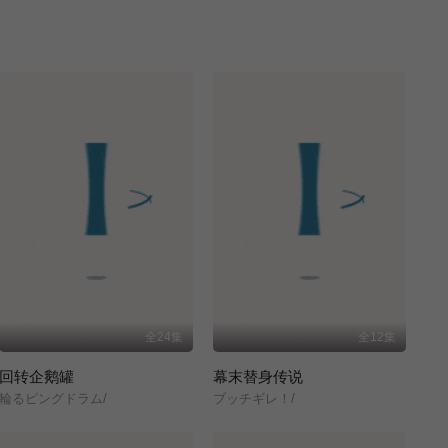
全24集
全12集
回转企鹅罐
幕末替身传说
輪るピングドラム/
ブッチギレ！/