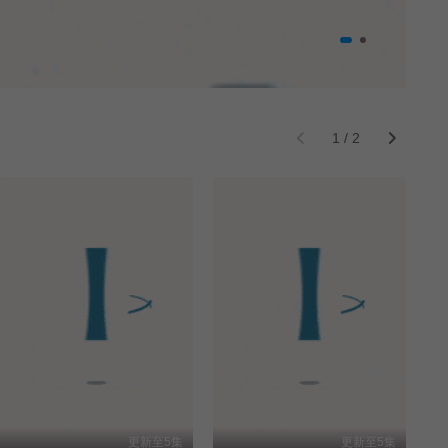
1
/
2
更新至5集
更新至5集