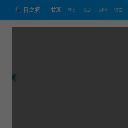
首页
新番
番剧
剧场
留言
番剧