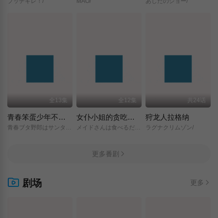
ブッチギレ！/
MAO/
あしたのジョー/
全13集
全12集
共24话
青春笨蛋少年不做圣诞服女郎的梦
女仆小姐的贪吃日常
狩龙人拉格纳
青春ブタ野郎はサンタクロースの夢を見ない/
メイドさんは食べるだけ/
ラグナクリムゾン/
更多番剧
剧场
更多