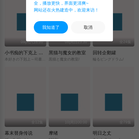
全，播放更快，界面更清爽~
网站还在火热建造中，欢迎来访！
我知道了
取消
09|周六18:00
08|周日23:30
全24集
小书痴的下克上 〜为了成为图书管理员而不择手段〜 领主的养女
黑猫与魔女的教室
回转企鹅罐
本好きの下剋上～司書になるためには手段を選んでいられません～/領主の養女/
黒猫と魔女の教室/
輪るピングドラム/
全12集
10|周日00:00
全79集
幕末替身传说
摩绪
明日之丈