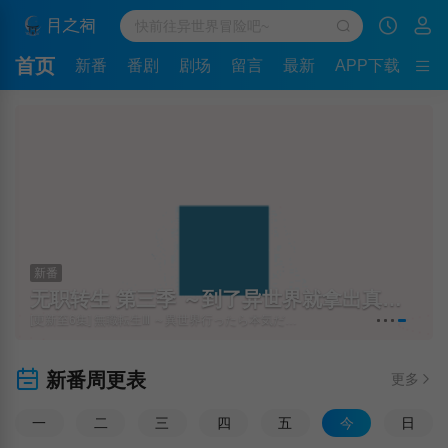
首页
新番
番剧
剧场
留言
最新
APP下载
新番
无职转生 第三季 ～到了异世界就拿出真本事～
[更新至6集] 無職転生Ⅲ ～異世界行ったら本気だす～
新番周更表
更多
一
二
三
四
五
今
日