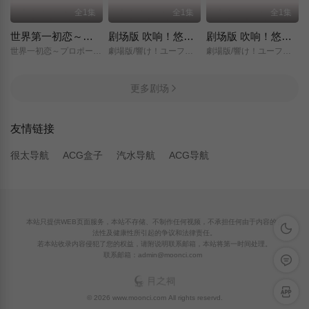
全1集
全1集
全1集
世界第一初恋～求婚篇～
剧场版 吹响！悠风号～想要传达的旋律～
剧场版 吹响！悠风号～誓言的终章～
世界一初恋～プロポーズ編～/
劇場版/響け！ユーフォニアム～届けたいメロディ～/
劇場版/響け！ユーフォニアム～誓いのフィナーレ～/
更多剧场
友情链接
很太导航
ACG盒子
汽水导航
ACG导航
本站只提供WEB页面服务，本站不存储、不制作任何视频，不承担任何由于内容的合
深色模
法性及健康性所引起的争议和法律责任。
若本站收录内容侵犯了您的权益，请附说明联系邮箱，本站将第一时间处理。
联系邮箱：admin@moonci.com
留言反
APP下
© 2026 www.moonci.com All rights reservd.