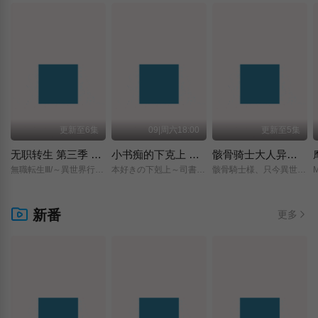
更新至6集
09|周六18:00
更新至5集
无职转生 第三季 ～到了异世界就拿出真本事～
小书痴的下克上 〜为了成为图书管理员而不择手段〜 领主的养女
骸骨骑士大人异世界冒险中 第二季
無職転生Ⅲ/～異世界行ったら本気だす～/
本好きの下剋上～司書になるためには手段を選んでいられません～/領主の養女/
骸骨騎士様、只今異世界へお出掛け中Ⅱ/
新番
更多