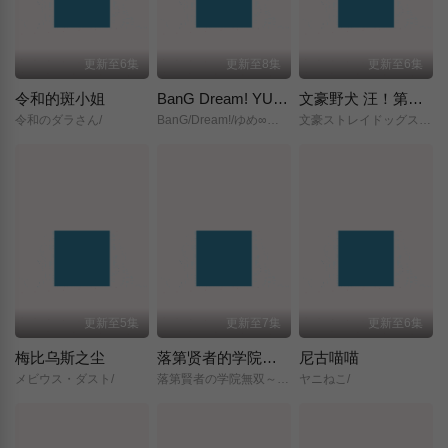
更新至6集
更新至8集
更新至6集
令和的斑小姐
BanG Dream! YUME∞MITA
文豪野犬 汪！第二季
令和のダラさん/
BanG/Dream!/ゆめ∞みた/
文豪ストレイドッグス/わん！２/
更新至5集
更新至7集
更新至6集
梅比乌斯之尘
落第贤者的学院无双～第二次转生的S级开外挂魔术师冒险录～
尼古喵喵
メビウス・ダスト/
落第賢者の学院無双～二度目の転生、Sランクチート魔術師冒険録～/
ヤニねこ/