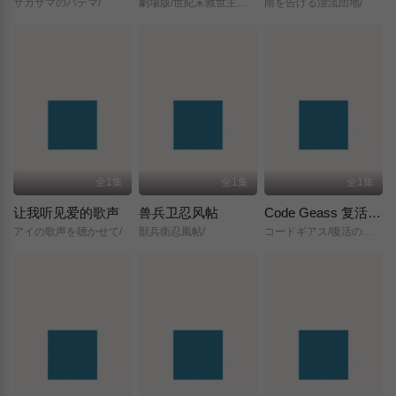
サカサマのパテマ/
劇場版/世紀末救世主伝説/北斗の拳/
雨を告げる漂流団地/
全1集
全1集
全1集
让我听见爱的歌声
兽兵卫忍风帖
Code Geass 复活的鲁路修
アイの歌声を聴かせて/
獣兵衛忍風帖/
コードギアス/復活のルルーシュ/