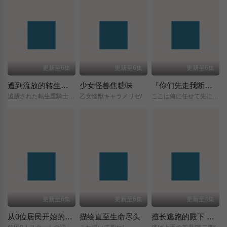
更新至6集
更新至6集
更新至6集
遭到流放的转生重骑士凭借游戏知识大开无双
少女怪兽焦糖味
『你们先走我断后』，于是10年后我成为了传说
追放された転生重騎士はゲーム知識で無双する/
乙女怪獣キャラメリゼ/
ここは俺に任せて先に行けと言ってから10年がたったら伝説になっていた。/
更新至6集
更新至6集
更新至4集
从0位居民开始的边境领主大人
描绘直至生命尽头
擅长逃跑的殿下 第二季