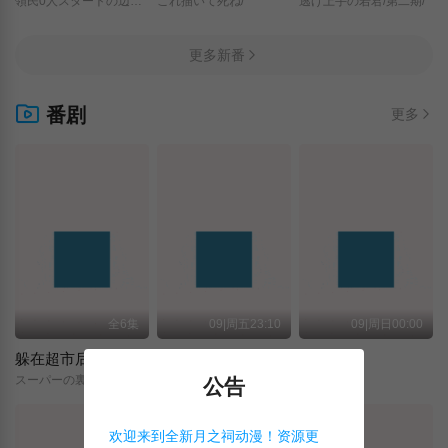
領民0人スタートの辺境領主様/
これ描いて死ね/
逃げ上手の若君/第二期/
更多新番
番剧
更多
全6集
09|周五23:10
09|周日00:00
躲在超市后门抽烟的两人
关于我转生变成史莱姆这档事 第四季
神之水滴
スーパーの裏でヤニ吸うふたり/
転生したらスライムだった件/第4期/
神の雫/
公告
欢迎来到全新月之祠动漫！资源更