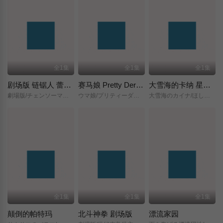
全1集
全1集
全1集
剧场版 链锯人 蕾塞篇(正式版)
赛马娘 Pretty Derby 新时代之门
大雪海的卡纳 星之贤者
劇場版/チェンソーマン/レゼ篇/
ウマ娘/プリティーダービー/新時代の扉/
大雪海のカイナ/ほしのけんじゃ/
全1集
全1集
全1集
颠倒的帕特玛
北斗神拳 剧场版
漂流家园