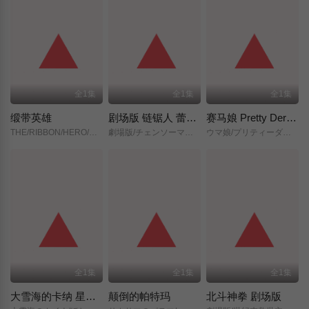
全1集
全1集
全1集
缎带英雄
剧场版 链锯人 蕾塞篇(正式版)
赛马娘 Pretty Derby 新时代之门
THE/RIBBON/HERO/リボンヒーロー/
劇場版/チェンソーマン/レゼ篇/
ウマ娘/プリティーダービー/新時代の扉/
全1集
全1集
全1集
大雪海的卡纳 星之贤者
颠倒的帕特玛
北斗神拳 剧场版