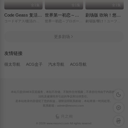
全1集
全1集
全1集
Code Geass 复活的鲁路修
世界第一初恋～求婚篇～
剧场版 吹响！悠风号～想要传达的旋律～
コードギアス/復活のルルーシュ/
世界一初恋～プロポーズ編～/
劇場版/響け！ユーフォニアム～届けたいメロディ～/
更多剧场
友情链接
很太导航
ACG盒子
汽水导航
ACG导航
本站只提供WEB页面服务，本站不存储、不制作任何视频，不承担任何由于内容的合
深色模
法性及健康性所引起的争议和法律责任。
若本站收录内容侵犯了您的权益，请附说明联系邮箱，本站将第一时间处理。
联系邮箱：admin@moonci.com
留言反
APP下
© 2026 www.moonci.com All rights reservd.