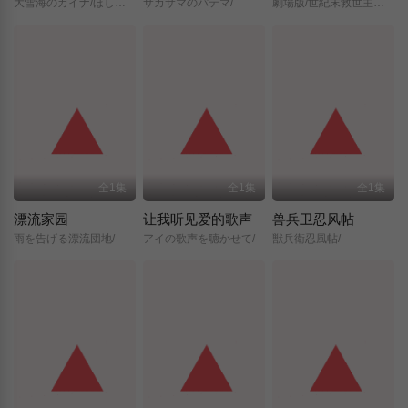
大雪海のカイナ/ほしのけんじゃ/
サカサマのパテマ/
劇場版/世紀末救世主伝説/北斗の拳/
全1集
全1集
全1集
漂流家园
让我听见爱的歌声
兽兵卫忍风帖
雨を告げる漂流団地/
アイの歌声を聴かせて/
獣兵衛忍風帖/