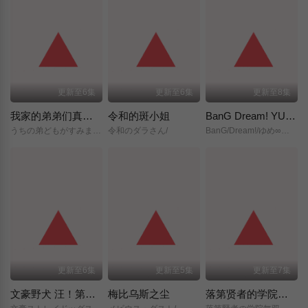
更新至6集
更新至6集
更新至8集
我家的弟弟们真是让您费心了
令和的斑小姐
BanG Dream! YUME∞MITA
うちの弟どもがすみません/
令和のダラさん/
BanG/Dream!/ゆめ∞みた/
更新至6集
更新至5集
更新至7集
文豪野犬 汪！第二季
梅比乌斯之尘
落第贤者的学院无双～第二次转生的S级开外挂魔术师冒险录～