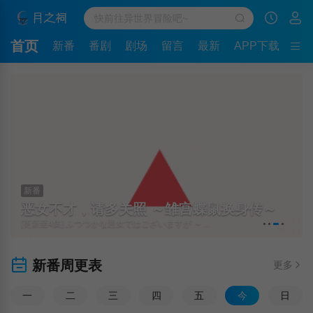
首页
新番
番剧
剧场
留言
最新
APP下载
新番
恶女不才，请多关照 ～雏宫蝶鼠换身传～
[更新至4集] ふつつかな悪女ではございますが ～雛宮蝶鼠とりかえ伝～
新番周更表
更多
一
二
三
四
五
今
日