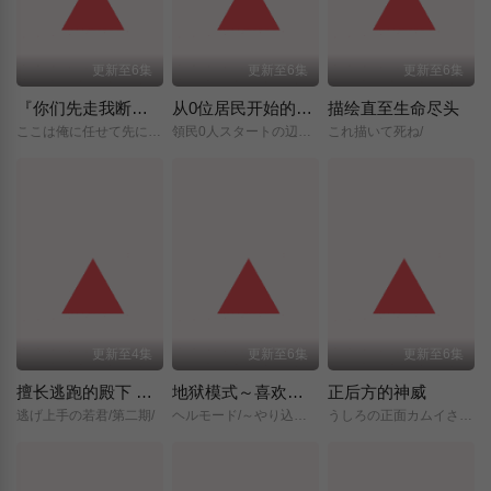
更新至6集
更新至6集
更新至6集
『你们先走我断后』，于是10年后我成为了传说
从0位居民开始的边境领主大人
描绘直至生命尽头
ここは俺に任せて先に行けと言ってから10年がたったら伝説になっていた。/
領民0人スタートの辺境領主様/
これ描いて死ね/
更新至4集
更新至6集
更新至6集
擅长逃跑的殿下 第二季
地狱模式～喜欢挑战特殊成就的玩家在废设定的异世界成为无双～第二季
正后方的神威
逃げ上手の若君/第二期/
ヘルモード/～やり込み好きのゲーマーは廃設定の異世界で無双する～/2nd/Season/
うしろの正面カムイさん/