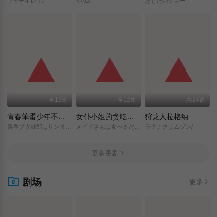
ブッチギレ！/
MAO/
あしたのジョー/
全13集
全12集
共24话
青春笨蛋少年不做圣诞服女郎的梦
女仆小姐的贪吃日常
狩龙人拉格纳
青春ブタ野郎はサンタクロースの夢を見ない/
メイドさんは食べるだけ/
ラグナクリムゾン/
更多番剧
剧场
更多