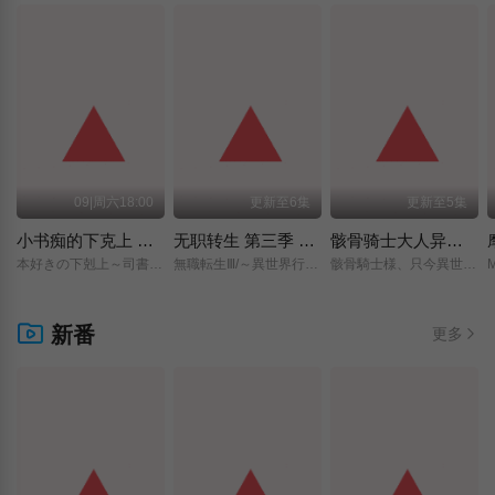
09|周六18:00
更新至6集
更新至5集
小书痴的下克上 〜为了成为图书管理员而不择手段〜 领主的养女
无职转生 第三季 ～到了异世界就拿出真本事～
骸骨骑士大人异世界冒险中 第二季
本好きの下剋上～司書になるためには手段を選んでいられません～/領主の養女/
無職転生Ⅲ/～異世界行ったら本気だす～/
骸骨騎士様、只今異世界へお出掛け中Ⅱ/
新番
更多