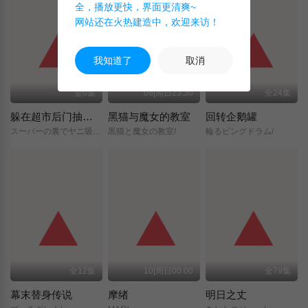
全，播放更快，界面更清爽~
网站还在火热建造中，欢迎来访！
我知道了
取消
全6集
08|周日23:30
全24集
躲在超市后门抽烟的两人
黑猫与魔女的教室
回转企鹅罐
スーパーの裏でヤニ吸うふたり/
黒猫と魔女の教室/
輪るピングドラム/
全12集
10|周日00:00
全79集
幕末替身传说
摩绪
明日之丈