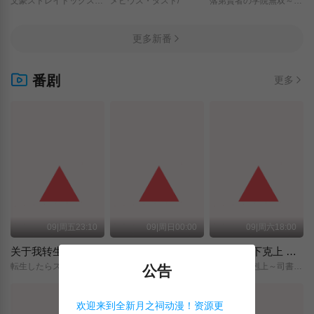
文豪ストレイドッグス/わん！２/
メビウス・ダスト/
落第賢者の学院無双～二度目の転生、Sランクチート魔術師冒険録～/
更多新番
番剧
更多
09|周五23:10
09|周日00:00
09|周六18:00
关于我转生变成史莱姆这档事 第四季
神之水滴
小书痴的下克上 〜为了成为图书管理员而不择手段〜 领主的养女
転生したらスライムだった件/第4期/
神の雫/
本好きの下剋上～司書になるためには手段を選んでいられません～/領主の養女/
公告
欢迎来到全新月之祠动漫！资源更