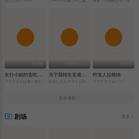
あしたのジョー/
スーパーの裏でヤニ吸うふたり/
青春ブタ野郎はサンタクロースの夢を見ない/
全12集
09|周五23:10
共24话
女仆小姐的贪吃日常
关于我转生变成史莱姆这档事 第四季
狩龙人拉格纳
メイドさんは食べるだけ/
転生したらスライムだった件/第4期/
ラグナクリムゾン/
更多番剧
剧场
更多