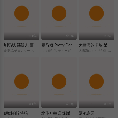
全1集
全1集
全1集
剧场版 链锯人 蕾塞篇(正式版)
赛马娘 Pretty Derby 新时代之门
大雪海的卡纳 星之贤者
劇場版/チェンソーマン/レゼ篇/
ウマ娘/プリティーダービー/新時代の扉/
大雪海のカイナ/ほしのけんじゃ/
全1集
全1集
全1集
颠倒的帕特玛
北斗神拳 剧场版
漂流家园