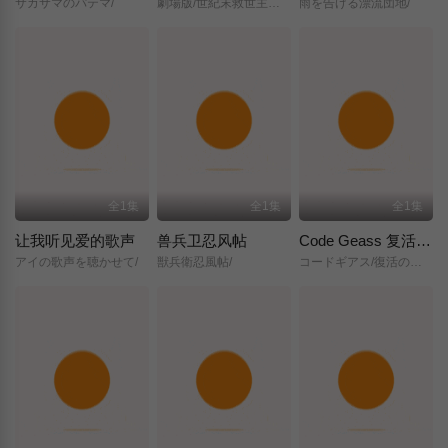
サカサマのパテマ/
劇場版/世紀末救世主伝説/北斗の拳/
雨を告げる漂流団地/
全1集
全1集
全1集
让我听见爱的歌声
兽兵卫忍风帖
Code Geass 复活的鲁路修
アイの歌声を聴かせて/
獣兵衛忍風帖/
コードギアス/復活のルルーシュ/