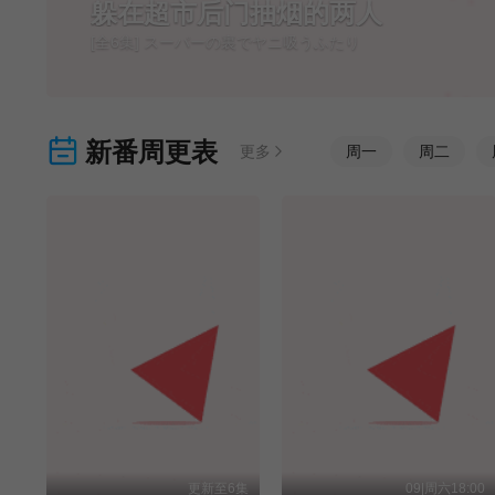
躲在超市后门抽烟的两人
[全6集] スーパーの裏でヤニ吸うふたり
新番周更表
更多
周
一
周
二
更新至6集
09|周六18:00