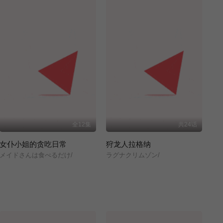
全12集
共24话
女仆小姐的贪吃日常
狩龙人拉格纳
メイドさんは食べるだけ/
ラグナクリムゾン/