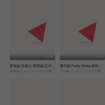
全1集
全1集
剧场版 链锯人 蕾塞篇(正式版)
赛马娘 Pretty Derby 新时代之门
劇場版/チェンソーマン/レゼ篇/
ウマ娘/プリティーダービー/新時代の扉/