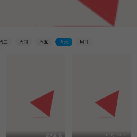
周
三
周
四
周
五
今
天
周
日
更新至5集
10|周日00:00