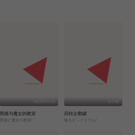
08|周日23:30
全24集
黑猫与魔女的教室
回转企鹅罐
黒猫と魔女の教室/
輪るピングドラム/