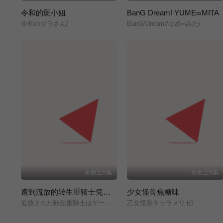
令和的斑小姐
BanG Dream! YUME∞MITA
令和のダラさん/
BanG/Dream!/ゆめ∞みた/
更新至6集
更新至6集
遭到流放的转生重骑士凭借游戏知识大开无双
少女怪兽焦糖味
追放された転生重騎士はゲーム知識で無双する/
乙女怪獣キャラメリゼ/