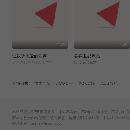
全1集
全1集
让我听见爱的歌声
兽兵卫忍风帖
アイの歌声を聴かせて/
獣兵衛忍風帖/
友情链接
很太导航
ACG盒子
汽水导航
ACG导航
本站只提供WEB页面服务，本站不存储、不制作任何视频，不承担任
若本站收录内容侵犯了您的权益，请附说明联系邮箱，本站将第一时间
联系邮箱：admin@moonci.com