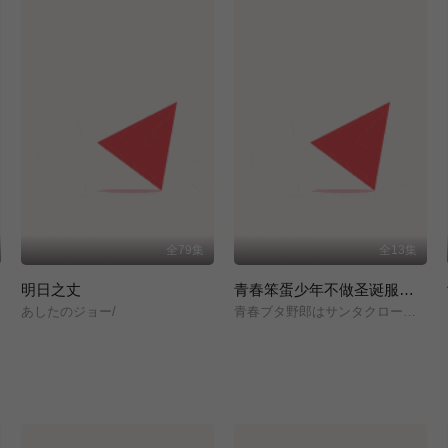
全79集
全13集
明日之丈
青春笨蛋少年不做圣诞服女郎的梦
あしたのジョー/
青春ブタ野郎はサンタクロースの夢を見ない/