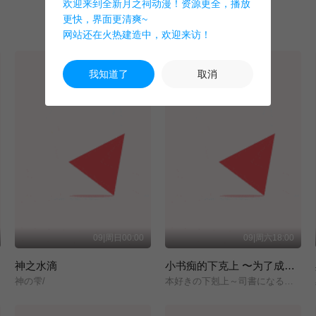
欢迎来到全新月之祠动漫！资源更全，播放
更快，界面更清爽~
网站还在火热建造中，欢迎来访！
我知道了
取消
09|周日00:00
09|周六18:00
神之水滴
小书痴的下克上 〜为了成为图书管理员而不择手段〜 领主的养女
神の雫/
本好きの下剋上～司書になるためには手段を選んでいられません～/領主の養女/