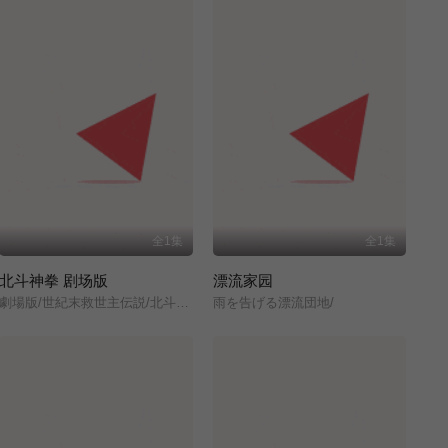
全1集
全1集
北斗神拳 剧场版
漂流家园
劇場版/世紀末救世主伝説/北斗の拳/
雨を告げる漂流団地/