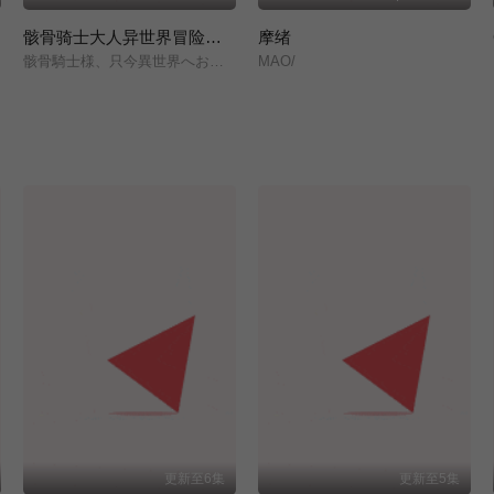
骸骨骑士大人异世界冒险中 第二季
摩绪
骸骨騎士様、只今異世界へお出掛け中Ⅱ/
MAO/
更新至6集
更新至5集