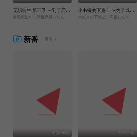
无职转生 第三季 ～到了异世界就拿出真本事～
小书痴的下克上 〜为了成为图书管理员而不择手段〜 领主的养女
無職転生Ⅲ/～異世界行ったら本気だす～/
本好きの下剋上～司書になるためには手段を選んでいられません～/領主の養女/
新番
更多
更新至6集
更新至8集