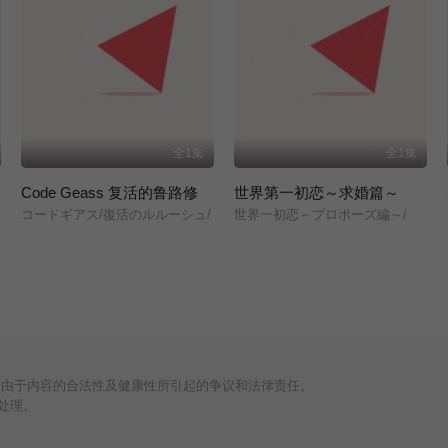
全1集
全1集
Code Geass 复活的鲁路修
世界第一初恋～求婚篇～
コードギアス/復活のルルーシュ/
世界一初恋～プロポーズ編～/
何由于内容的合法性及健康性所引起的争议和法律责任。
处理。