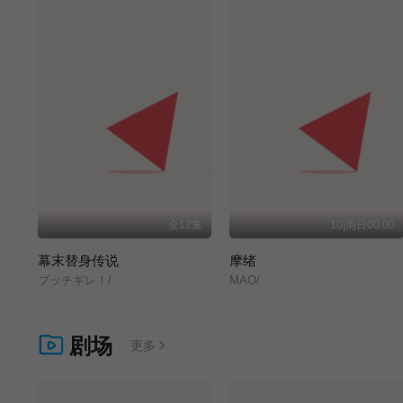
全12集
10|周日00:00
幕末替身传说
摩绪
ブッチギレ！/
MAO/
剧场
更多