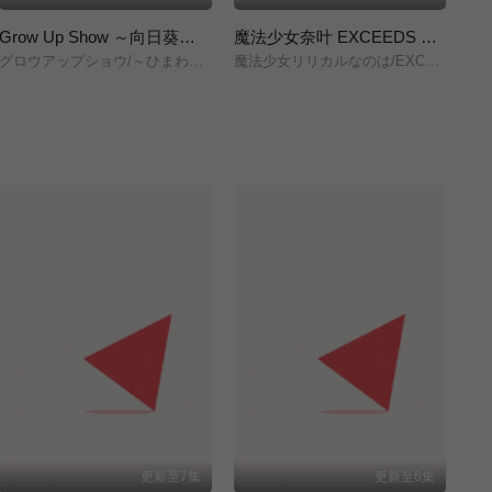
Grow Up Show ～向日葵马戏团～
魔法少女奈叶 EXCEEDS Gun Blaze Vengeance
グロウアップショウ/～ひまわりのサーカス団～/
魔法少女リリカルなのは/EXCEEDS/Gun/Blaze/Vengeance/
株
更新至7集
更新至6集