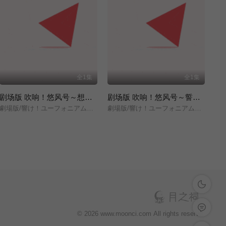
全1集
全1集
剧场版 吹响！悠风号～想要传达的旋律～
剧场版 吹响！悠风号～誓言的终章～
劇場版/響け！ユーフォニアム～届けたいメロディ～/
劇場版/響け！ユーフォニアム～誓いのフィナーレ～/
深色模式
留言反馈
© 2026 www.moonci.com All rights reservd.