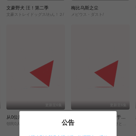
文豪野犬 汪！第二季
梅比乌斯之尘
文豪ストレイドッグス/わん！２/
メビウス・ダスト/
更新至6集
更新至6集
从0位居民开始的边境领主大人
『你们先走我断后』，于是10年后我成为了传说
公告
領民0人スタートの辺境領主様/
ここは俺に任せて先に行けと言ってから10年がたったら伝説になっていた。/