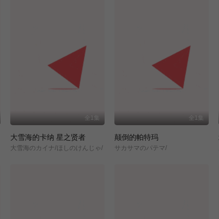
全1集
全1集
大雪海的卡纳 星之贤者
颠倒的帕特玛
大雪海のカイナ/ほしのけんじゃ/
サカサマのパテマ/