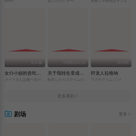
MAO/
あしたのジョー/
青春ブタ野郎はサンタクロースの夢を見ない/
全12集
09|周五23:10
共24话
女仆小姐的贪吃日常
关于我转生变成史莱姆这档事 第四季
狩龙人拉格纳
メイドさんは食べるだけ/
転生したらスライムだった件/第4期/
ラグナクリムゾン/
更多番剧
剧场
更多