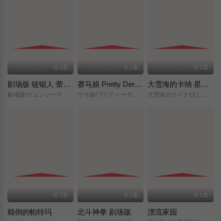
全1集
全1集
全1集
剧场版 链锯人 蕾塞篇(正式版)
赛马娘 Pretty Derby 新时代之门
大雪海的卡纳 星之贤者
劇場版/チェンソーマン/レゼ篇/
ウマ娘/プリティーダービー/新時代の扉/
大雪海のカイナ/ほしのけんじゃ/
全1集
全1集
全1集
颠倒的帕特玛
北斗神拳 剧场版
漂流家园