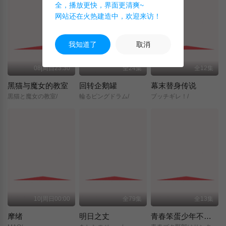
全，播放更快，界面更清爽~
网站还在火热建造中，欢迎来访！
我知道了
取消
08|周日23:30
全24集
全12集
黑猫与魔女的教室
回转企鹅罐
幕末替身传说
黒猫と魔女の教室/
輪るピングドラム/
ブッチギレ！/
10|周日00:00
全79集
全13集
摩绪
明日之丈
青春笨蛋少年不做圣诞服女郎的梦