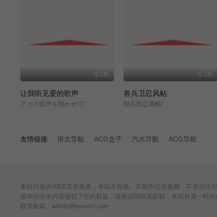
全1集
全1集
让我听见爱的歌声
兽兵卫忍风帖
アイの歌声を聴かせて/
獣兵衛忍風帖/
友情链接
很太导航
ACG盒子
汽水导航
ACG导航
本站只提供WEB页面服务，本站不存储、不制作任何视频，不承担任
若本站收录内容侵犯了您的权益，请附说明联系邮箱，本站将第一时间
联系邮箱：admin@moonci.com