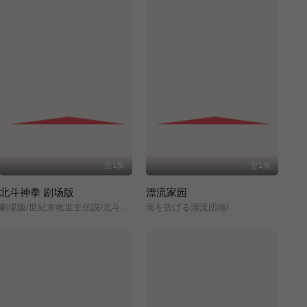
全1集
全1集
北斗神拳 剧场版
漂流家园
劇場版/世紀末救世主伝説/北斗の拳/
雨を告げる漂流団地/