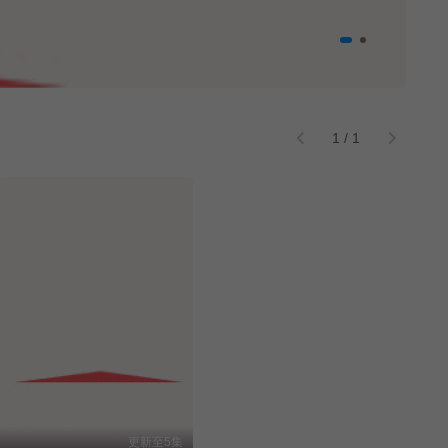
1
/
1
更新至5集