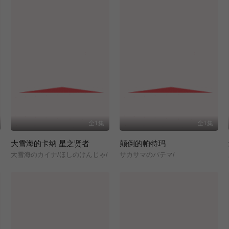
全1集
全1集
大雪海的卡纳 星之贤者
颠倒的帕特玛
大雪海のカイナ/ほしのけんじゃ/
サカサマのパテマ/