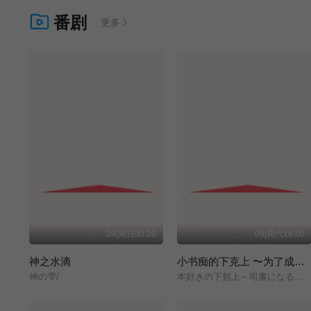
番剧
更多
09|周日00:00
09|周六18:00
神之水滴
小书痴的下克上 〜为了成为图书管理员而不择手段〜 领主的养女
神の雫/
本好きの下剋上～司書になるためには手段を選んでいられません～/領主の養女/