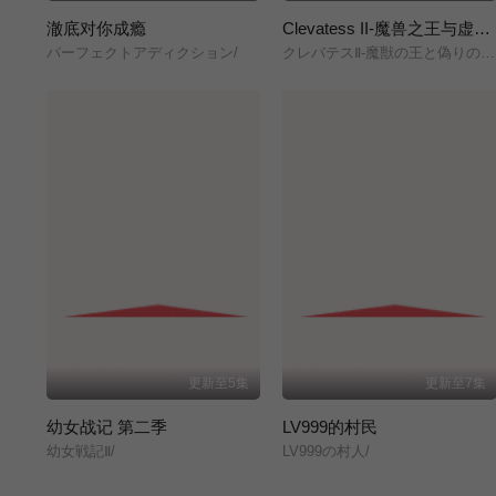
澈底对你成瘾
Clevatess II-魔兽之王与虚假的勇者传承-
パーフェクトアディクション/
クレバテスⅡ-魔獣の王と偽りの勇者伝承-/
更新至5集
更新至7集
幼女战记 第二季
LV999的村民
幼女戦記Ⅱ/
LV999の村人/