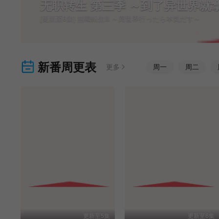
躲在超市
[全6集] スーパ
新番周更表
更多
周
一
周
二
更新至5集
更新至6集