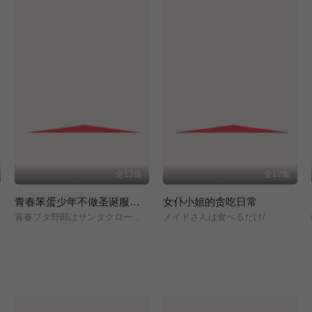
全13集
全12集
青春笨蛋少年不做圣诞服女郎的梦
女仆小姐的贪吃日常
青春ブタ野郎はサンタクロースの夢を見ない/
メイドさんは食べるだけ/