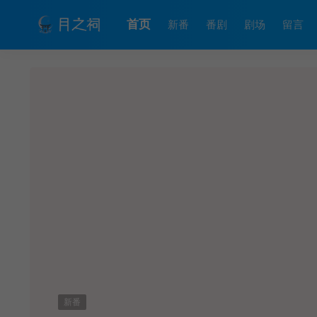
首页
新番
番剧
剧场
留言
番剧