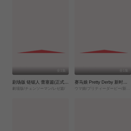
全1集
全1集
剧场版 链锯人 蕾塞篇(正式版)
赛马娘 Pretty Derby 新时代之门
劇場版/チェンソーマン/レゼ篇/
ウマ娘/プリティーダービー/新時代の扉/