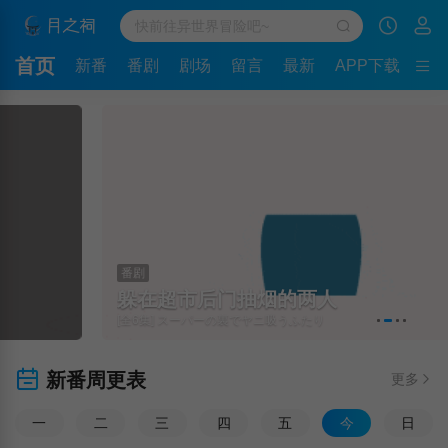
首页
新番
番剧
剧场
留言
最新
APP下载
番剧
躲在超市后门抽烟的两人
[全6集] スーパーの裏でヤニ吸うふたり
新番周更表
更多
一
二
三
四
五
今
日