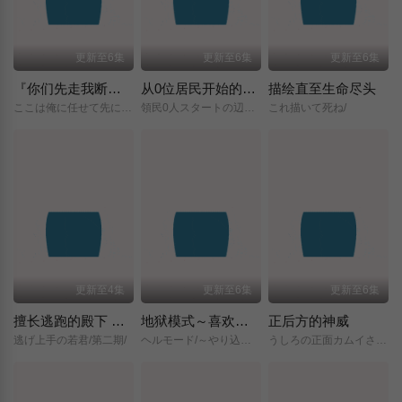
更新至6集
更新至6集
更新至6集
『你们先走我断后』，于是10年后我成为了传说
从0位居民开始的边境领主大人
描绘直至生命尽头
ここは俺に任せて先に行けと言ってから10年がたったら伝説になっていた。/
領民0人スタートの辺境領主様/
これ描いて死ね/
更新至4集
更新至6集
更新至6集
擅长逃跑的殿下 第二季
地狱模式～喜欢挑战特殊成就的玩家在废设定的异世界成为无双～第二季
正后方的神威
逃げ上手の若君/第二期/
ヘルモード/～やり込み好きのゲーマーは廃設定の異世界で無双する～/2nd/Season/
うしろの正面カムイさん/