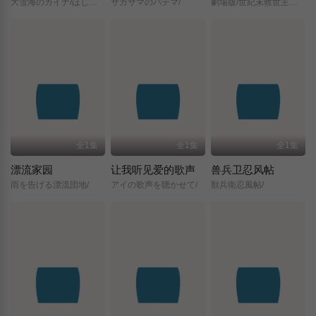
大雪海のカイナ/ほしのけんじゃ/
サカサマのパテマ/
劇場版/世紀末救世主伝説/北斗の拳/
全1集
全1集
全1集
漂流家园
让我听见爱的歌声
兽兵卫忍风帖
雨を告げる漂流団地/
アイの歌声を聴かせて/
獣兵衛忍風帖/