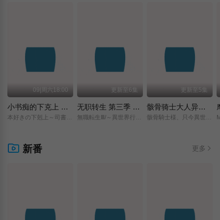
09|周六18:00
更新至6集
更新至5集
小书痴的下克上 〜为了成为图书管理员而不择手段〜 领主的养女
无职转生 第三季 ～到了异世界就拿出真本事～
骸骨骑士大人异世界冒险中 第二季
本好きの下剋上～司書になるためには手段を選んでいられません～/領主の養女/
無職転生Ⅲ/～異世界行ったら本気だす～/
骸骨騎士様、只今異世界へお出掛け中Ⅱ/
新番
更多