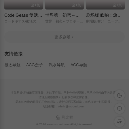
全1集
全1集
全1集
Code Geass 复活的鲁路修
世界第一初恋～求婚篇～
剧场版 吹响！悠风号～想要传达的旋律～
コードギアス/復活のルルーシュ/
世界一初恋～プロポーズ編～/
劇場版/響け！ユーフォニアム～届けたいメロディ～/
更多剧场
友情链接
很太导航
ACG盒子
汽水导航
ACG导航
本站只提供WEB页面服务，本站不存储、不制作任何视频，不承担任何由于内容的合
深色模
法性及健康性所引起的争议和法律责任。
若本站收录内容侵犯了您的权益，请附说明联系邮箱，本站将第一时间处理。
联系邮箱：admin@moonci.com
留言反
APP下
© 2026 www.moonci.com All rights reservd.