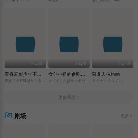
ブッチギレ！/
MAO/
あしたのジョー/
全13集
全12集
共24话
青春笨蛋少年不做圣诞服女郎的梦
女仆小姐的贪吃日常
狩龙人拉格纳
青春ブタ野郎はサンタクロースの夢を見ない/
メイドさんは食べるだけ/
ラグナクリムゾン/
更多番剧
剧场
更多