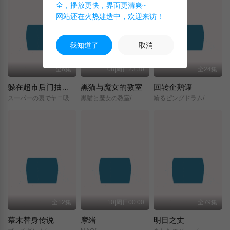
全，播放更快，界面更清爽~
网站还在火热建造中，欢迎来访！
我知道了
取消
全6集
08|周日23:30
全24集
躲在超市后门抽烟的两人
黑猫与魔女的教室
回转企鹅罐
スーパーの裏でヤニ吸うふたり/
黒猫と魔女の教室/
輪るピングドラム/
全12集
10|周日00:00
全79集
幕末替身传说
摩绪
明日之丈