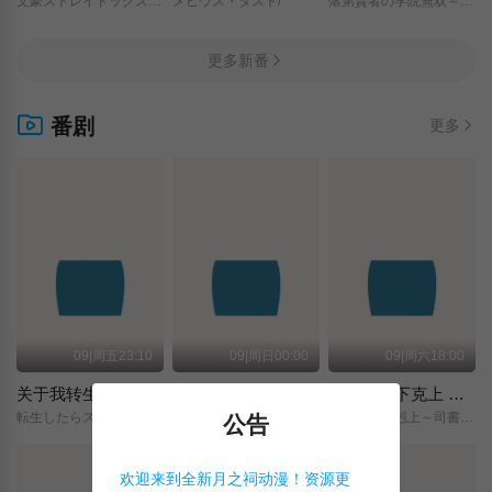
文豪ストレイドッグス/わん！２/
メビウス・ダスト/
落第賢者の学院無双～二度目の転生、Sランクチート魔術師冒険録～/
更多新番
番剧
更多
09|周五23:10
09|周日00:00
09|周六18:00
关于我转生变成史莱姆这档事 第四季
神之水滴
小书痴的下克上 〜为了成为图书管理员而不择手段〜 领主的养女
転生したらスライムだった件/第4期/
神の雫/
本好きの下剋上～司書になるためには手段を選んでいられません～/領主の養女/
公告
欢迎来到全新月之祠动漫！资源更