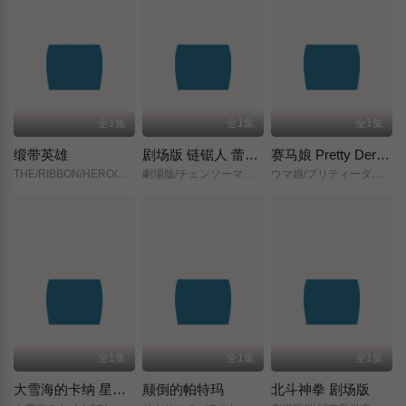
全1集
全1集
全1集
缎带英雄
剧场版 链锯人 蕾塞篇(正式版)
赛马娘 Pretty Derby 新时代之门
THE/RIBBON/HERO/リボンヒーロー/
劇場版/チェンソーマン/レゼ篇/
ウマ娘/プリティーダービー/新時代の扉/
全1集
全1集
全1集
大雪海的卡纳 星之贤者
颠倒的帕特玛
北斗神拳 剧场版