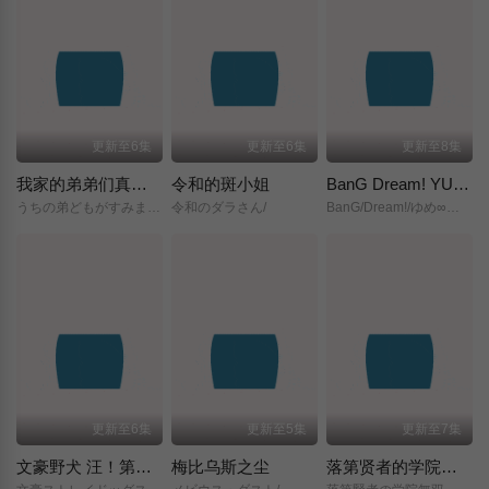
更新至6集
更新至6集
更新至8集
我家的弟弟们真是让您费心了
令和的斑小姐
BanG Dream! YUME∞MITA
うちの弟どもがすみません/
令和のダラさん/
BanG/Dream!/ゆめ∞みた/
更新至6集
更新至5集
更新至7集
文豪野犬 汪！第二季
梅比乌斯之尘
落第贤者的学院无双～第二次转生的S级开外挂魔术师冒险录～