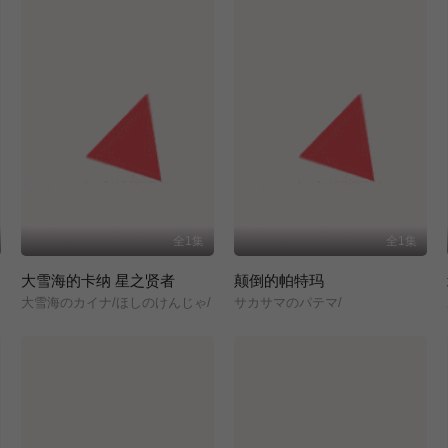
全1集
全1集
大雪海的卡纳 星之贤者
颠倒的帕特玛
大雪海のカイナ/ほしのけんじゃ/
サカサマのパテマ/