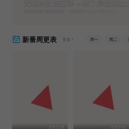
无职转生 第三季 ～到了异世界就
[更新至6集] 無職転生Ⅲ ～異世界行ったら本気だす～
新番周更表
更多
周
一
周
二
更新至5集
更新至6集