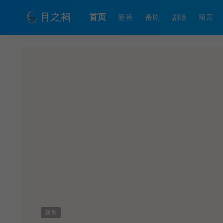
首页
新番
番剧
剧场
留言
新番