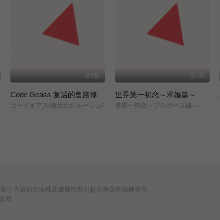
全1集
全1集
Code Geass 复活的鲁路修
世界第一初恋～求婚篇～
コードギアス/復活のルルーシュ/
世界一初恋～プロポーズ編～/
何由于内容的合法性及健康性所引起的争议和法律责任。
处理。