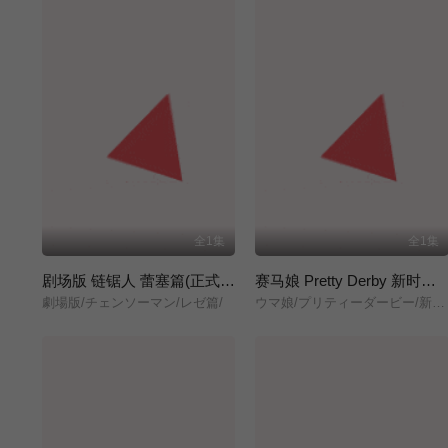
全1集
全1集
剧场版 链锯人 蕾塞篇(正式版)
赛马娘 Pretty Derby 新时代之门
劇場版/チェンソーマン/レゼ篇/
ウマ娘/プリティーダービー/新時代の扉/