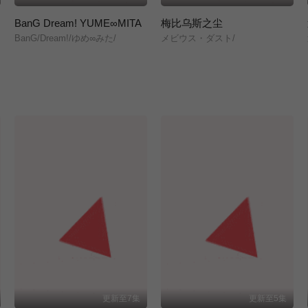
BanG Dream! YUME∞MITA
梅比乌斯之尘
BanG/Dream!/ゆめ∞みた/
メビウス・ダスト/
更新至7集
更新至5集