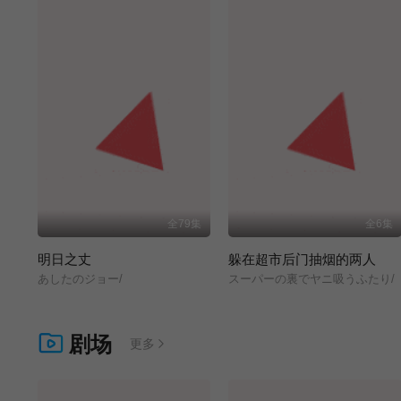
全79集
全6集
明日之丈
躲在超市后门抽烟的两人
あしたのジョー/
スーパーの裏でヤニ吸うふたり/
剧场
更多