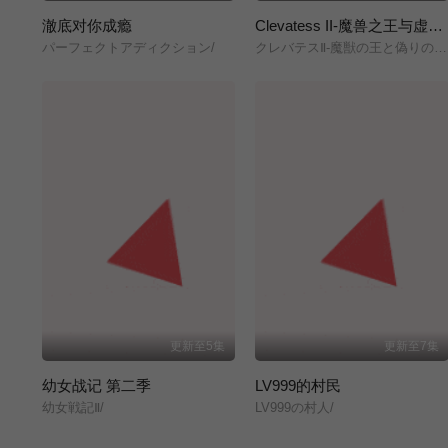
澈底对你成瘾
Clevatess II-魔兽之王与虚假的勇者传承-
パーフェクトアディクション/
クレバテスⅡ-魔獣の王と偽りの勇者伝承-/
更新至5集
更新至7集
幼女战记 第二季
LV999的村民
幼女戦記Ⅱ/
LV999の村人/