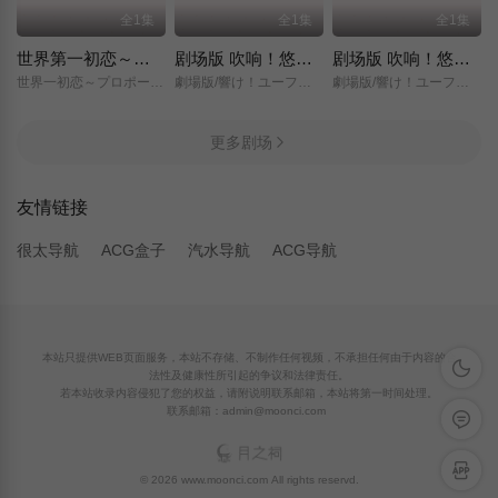
全1集
全1集
全1集
世界第一初恋～求婚篇～
剧场版 吹响！悠风号～想要传达的旋律～
剧场版 吹响！悠风号～誓言的终章～
世界一初恋～プロポーズ編～/
劇場版/響け！ユーフォニアム～届けたいメロディ～/
劇場版/響け！ユーフォニアム～誓いのフィナーレ～/
更多剧场
友情链接
很太导航
ACG盒子
汽水导航
ACG导航
本站只提供WEB页面服务，本站不存储、不制作任何视频，不承担任何由于内容的合
深色模
法性及健康性所引起的争议和法律责任。
若本站收录内容侵犯了您的权益，请附说明联系邮箱，本站将第一时间处理。
联系邮箱：admin@moonci.com
留言反
APP下
© 2026 www.moonci.com All rights reservd.