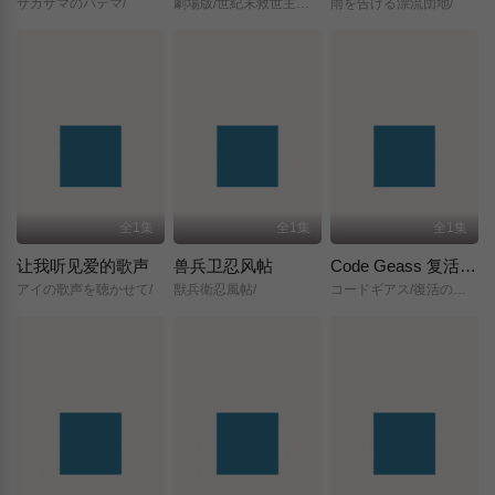
サカサマのパテマ/
劇場版/世紀末救世主伝説/北斗の拳/
雨を告げる漂流団地/
全1集
全1集
全1集
让我听见爱的歌声
兽兵卫忍风帖
Code Geass 复活的鲁路修
アイの歌声を聴かせて/
獣兵衛忍風帖/
コードギアス/復活のルルーシュ/