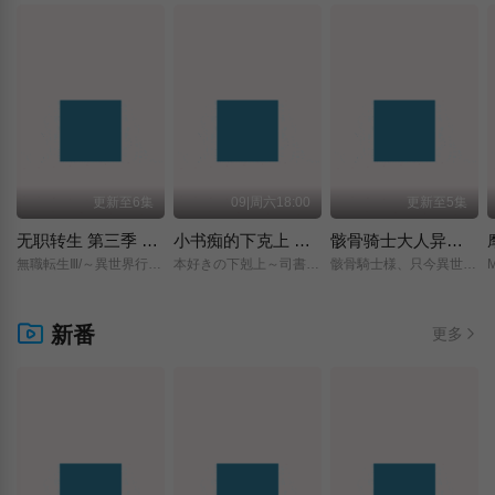
更新至6集
09|周六18:00
更新至5集
无职转生 第三季 ～到了异世界就拿出真本事～
小书痴的下克上 〜为了成为图书管理员而不择手段〜 领主的养女
骸骨骑士大人异世界冒险中 第二季
無職転生Ⅲ/～異世界行ったら本気だす～/
本好きの下剋上～司書になるためには手段を選んでいられません～/領主の養女/
骸骨騎士様、只今異世界へお出掛け中Ⅱ/
新番
更多