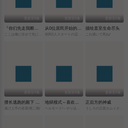
更新至6集
更新至6集
更新至6集
『你们先走我断后』，于是10年后我成为了传说
从0位居民开始的边境领主大人
描绘直至生命尽头
ここは俺に任せて先に行けと言ってから10年がたったら伝説になっていた。/
領民0人スタートの辺境領主様/
これ描いて死ね/
更新至4集
更新至6集
更新至6集
擅长逃跑的殿下 第二季
地狱模式～喜欢挑战特殊成就的玩家在废设定的异世界成为无双～第二季
正后方的神威
逃げ上手の若君/第二期/
ヘルモード/～やり込み好きのゲーマーは廃設定の異世界で無双する～/2nd/Season/
うしろの正面カムイさん/