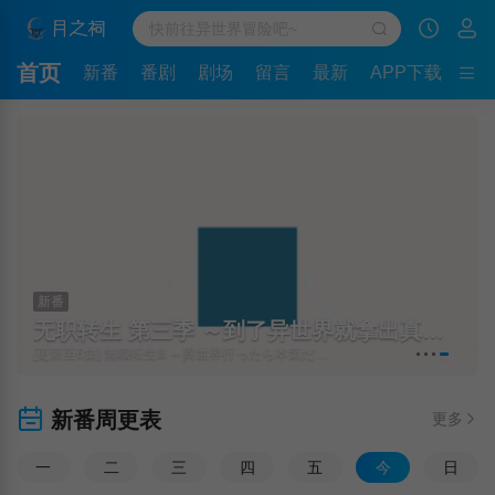
首页
新番
番剧
剧场
留言
最新
APP下载
新番
无职转生 第三季 ～到了异世界就拿出真本事～
[更新至6集] 無職転生Ⅲ ～異世界行ったら本気だす～
新番周更表
更多
一
二
三
四
五
今
日