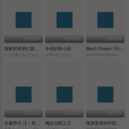
更新至6集
更新至6集
更新至8集
我家的弟弟们真是让您费心了
令和的斑小姐
BanG Dream! YUME∞MITA
うちの弟どもがすみません/
令和のダラさん/
BanG/Dream!/ゆめ∞みた/
更新至6集
更新至5集
更新至7集
文豪野犬 汪！第二季
梅比乌斯之尘
落第贤者的学院无双～第二次转生的S级开外挂魔术师冒险录～