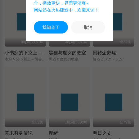
全，播放更快，界面更清爽~
网站还在火热建造中，欢迎来访！
我知道了
取消
09|周六18:00
08|周日23:30
全24集
小书痴的下克上 〜为了成为图书管理员而不择手段〜 领主的养女
黑猫与魔女的教室
回转企鹅罐
本好きの下剋上～司書になるためには手段を選んでいられません～/領主の養女/
黒猫と魔女の教室/
輪るピングドラム/
全12集
10|周日00:00
全79集
幕末替身传说
摩绪
明日之丈