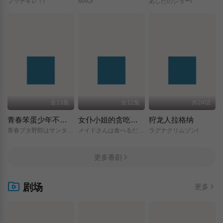
ブッチギレ！/
MAO/
あしたのジョー/
全13集
全12集
共24话
青春笨蛋少年不做圣诞服女郎的梦
女仆小姐的贪吃日常
狩龙人拉格纳
青春ブタ野郎はサンタクロースの夢を見ない/
メイドさんは食べるだけ/
ラグナクリムゾン/
更多番剧
剧场
更多