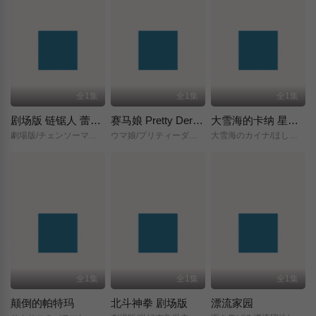
全1集
全1集
全1集
剧场版 链锯人 蕾塞篇(正式版)
赛马娘 Pretty Derby 新时代之门
大雪海的卡纳 星之贤者
劇場版/チェンソーマン/レゼ篇/
ウマ娘/プリティーダービー/新時代の扉/
大雪海のカイナ/ほしのけんじゃ/
全1集
全1集
全1集
颠倒的帕特玛
北斗神拳 剧场版
漂流家园