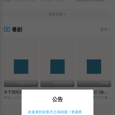
文豪ストレイドッグス/わん！２/
メビウス・ダスト/
落第賢者の学院無双～二度目の転生、Sランクチート魔術師冒険録～/
更多新番
番剧
更多
09|周五23:10
09|周日00:00
全6集
关于我转生变成史莱姆这档事 第四季
神之水滴
躲在超市后门抽烟的两人
転生したらスライムだった件/第4期/
神の雫/
スーパーの裏でヤニ吸うふたり/
公告
欢迎来到全新月之祠动漫！资源更