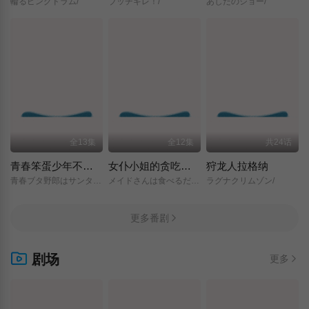
輪るピングドラム/
ブッチギレ！/
あしたのジョー/
全13集
全12集
共24话
青春笨蛋少年不做圣诞服女郎的梦
女仆小姐的贪吃日常
狩龙人拉格纳
青春ブタ野郎はサンタクロースの夢を見ない/
メイドさんは食べるだけ/
ラグナクリムゾン/
更多番剧
剧场
更多