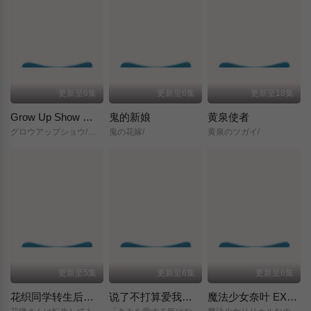
更新至6集
更新至6集
更新至18集
Grow Up Show ～向日葵马戏团～
鬼的新娘
黄泉使者
グロウアップショウ/～ひまわりのサーカス団～/
鬼の花嫁/
黄泉のツガイ/
更新至5集
更新至6集
更新至6集
花织同学转生后还是想干架
说了不打算爱我的公爵继承人，不知为何对我宠爱有加
魔法少女奈叶 EXCEEDS Gun Blaze Vengeance