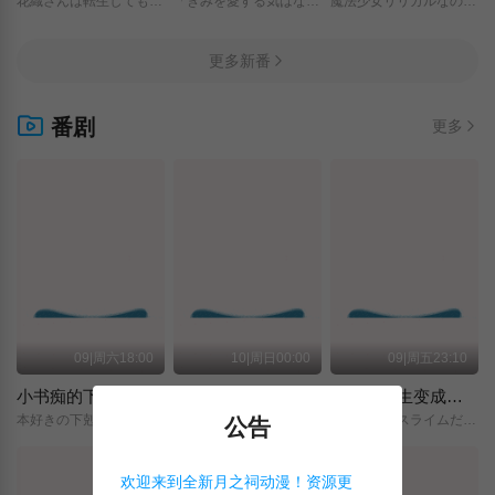
花織さんは転生しても喧嘩がしたい/
「きみを愛する気はない」と言った次期公爵様がなぜか溺愛してきます/
魔法少女リリカルなのは/EXCEEDS/Gun/Blaze/Vengeance/
更多新番
番剧
更多
09|周六18:00
10|周日00:00
09|周五23:10
小书痴的下克上 〜为了成为图书管理员而不择手段〜 领主的养女
摩绪
关于我转生变成史莱姆这档事 第四季
本好きの下剋上～司書になるためには手段を選んでいられません～/領主の養女/
MAO/
転生したらスライムだった件/第4期/
公告
欢迎来到全新月之祠动漫！资源更