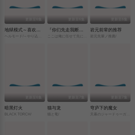
更新至6集
更新至6集
更新至6集
地狱模式～喜欢挑战特殊成就的玩家在废设定的异世界成为无双～第二季
『你们先走我断后』，于是10年后我成为了传说
岩元前辈的推荐
ヘルモード/～やり込み好きのゲーマーは廃設定の異世界で無双する～/2nd/Season/
ここは俺に任せて先に行けと言ってから10年がたったら伝説になっていた。/
岩元先輩ノ推薦/
更新至6集
更新至7集
更新至7集
暗黑灯火
猫与龙
穹庐下的魔女
BLACK TORCH/
猫と竜/
天幕のジャードゥーガル/