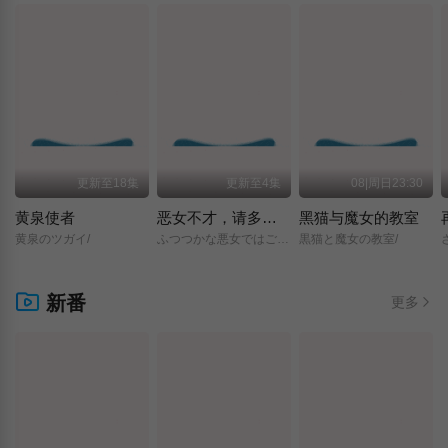
更新至18集
更新至4集
08|周日23:30
黄泉使者
恶女不才，请多关照 ～雏宫蝶鼠换身传～
黑猫与魔女的教室
黄泉のツガイ/
ふつつかな悪女ではございますが/～雛宮蝶鼠とりかえ伝～/
黒猫と魔女の教室/
新番
更多