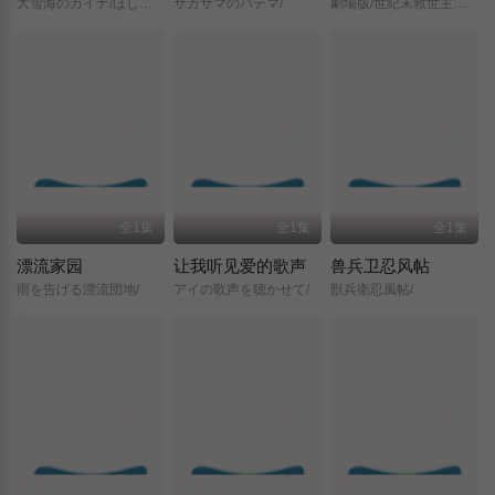
大雪海のカイナ/ほしのけんじゃ/
サカサマのパテマ/
劇場版/世紀末救世主伝説/北斗の拳/
全1集
全1集
全1集
漂流家园
让我听见爱的歌声
兽兵卫忍风帖
雨を告げる漂流団地/
アイの歌声を聴かせて/
獣兵衛忍風帖/