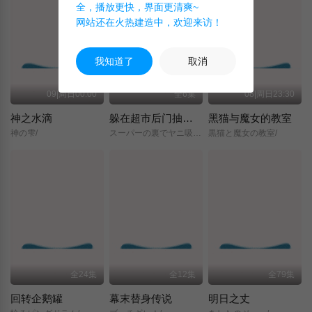
全，播放更快，界面更清爽~
网站还在火热建造中，欢迎来访！
我知道了
取消
09|周日00:00
全6集
08|周日23:30
神之水滴
躲在超市后门抽烟的两人
黑猫与魔女的教室
神の雫/
スーパーの裏でヤニ吸うふたり/
黒猫と魔女の教室/
全24集
全12集
全79集
回转企鹅罐
幕末替身传说
明日之丈