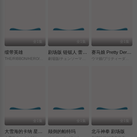
全1集
全1集
全1集
缎带英雄
剧场版 链锯人 蕾塞篇(正式版)
赛马娘 Pretty Derby 新时代之门
THE/RIBBON/HERO/リボンヒーロー/
劇場版/チェンソーマン/レゼ篇/
ウマ娘/プリティーダービー/新時代の扉/
全1集
全1集
全1集
大雪海的卡纳 星之贤者
颠倒的帕特玛
北斗神拳 剧场版