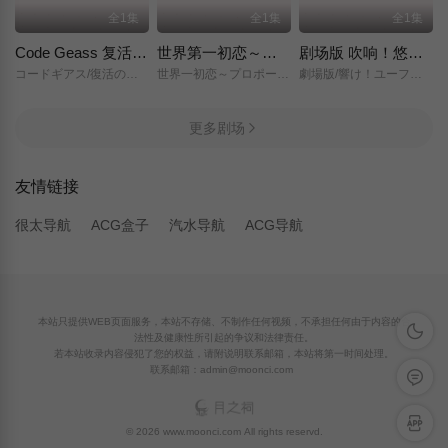
全1集
全1集
全1集
Code Geass 复活的鲁路修
世界第一初恋～求婚篇～
剧场版 吹响！悠风号～想要传达的旋律～
コードギアス/復活のルルーシュ/
世界一初恋～プロポーズ編～/
劇場版/響け！ユーフォニアム～届けたいメロディ～/
更多剧场
友情链接
很太导航
ACG盒子
汽水导航
ACG导航
本站只提供WEB页面服务，本站不存储、不制作任何视频，不承担任何由于内容的合
深色模
法性及健康性所引起的争议和法律责任。
若本站收录内容侵犯了您的权益，请附说明联系邮箱，本站将第一时间处理。
联系邮箱：admin@moonci.com
留言反
APP下
© 2026 www.moonci.com All rights reservd.