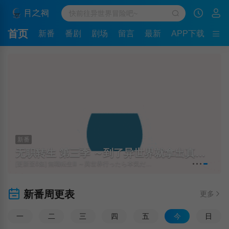
首页
新番
番剧
剧场
留言
最新
APP下载
新番
无职转生 第三季 ～到了异世界就拿出真本事～
[更新至6集] 無職転生Ⅲ ～異世界行ったら本気だす～
新番周更表
更多
一
二
三
四
五
今
日