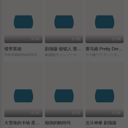
全1集
全1集
全1集
缎带英雄
剧场版 链锯人 蕾塞篇(正式版)
赛马娘 Pretty Derby 新时代之门
THE/RIBBON/HERO/リボンヒーロー/
劇場版/チェンソーマン/レゼ篇/
ウマ娘/プリティーダービー/新時代の扉/
全1集
全1集
全1集
大雪海的卡纳 星之贤者
颠倒的帕特玛
北斗神拳 剧场版