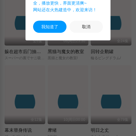
全，播放更快，界面更清爽~
网站还在火热建造中，欢迎来访！
我知道了
取消
全6集
08|周日23:30
全24集
躲在超市后门抽烟的两人
黑猫与魔女的教室
回转企鹅罐
スーパーの裏でヤニ吸うふたり/
黒猫と魔女の教室/
輪るピングドラム/
全12集
10|周日00:00
全79集
幕末替身传说
摩绪
明日之丈