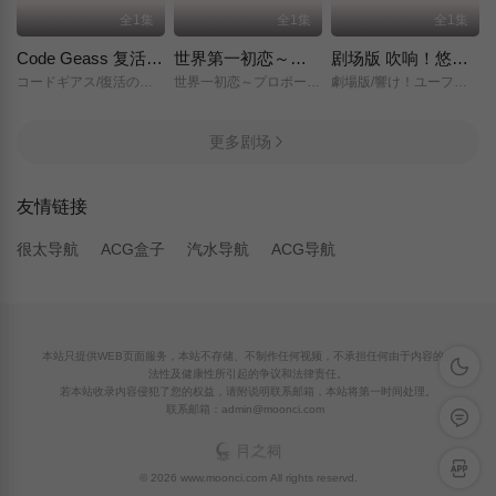
全1集
全1集
全1集
Code Geass 复活的鲁路修
世界第一初恋～求婚篇～
剧场版 吹响！悠风号～想要传达的旋律～
コードギアス/復活のルルーシュ/
世界一初恋～プロポーズ編～/
劇場版/響け！ユーフォニアム～届けたいメロディ～/
更多剧场
友情链接
很太导航
ACG盒子
汽水导航
ACG导航
本站只提供WEB页面服务，本站不存储、不制作任何视频，不承担任何由于内容的合
深色模
法性及健康性所引起的争议和法律责任。
若本站收录内容侵犯了您的权益，请附说明联系邮箱，本站将第一时间处理。
联系邮箱：admin@moonci.com
留言反
APP下
© 2026 www.moonci.com All rights reservd.