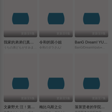
更新至6集
更新至6集
更新至8集
我家的弟弟们真是让您费心了
令和的斑小姐
BanG Dream! YUME∞MITA
うちの弟どもがすみません/
令和のダラさん/
BanG/Dream!/ゆめ∞みた/
更新至6集
更新至5集
更新至7集
文豪野犬 汪！第二季
梅比乌斯之尘
落第贤者的学院无双～第二次转生的S级开外挂魔术师冒险录～