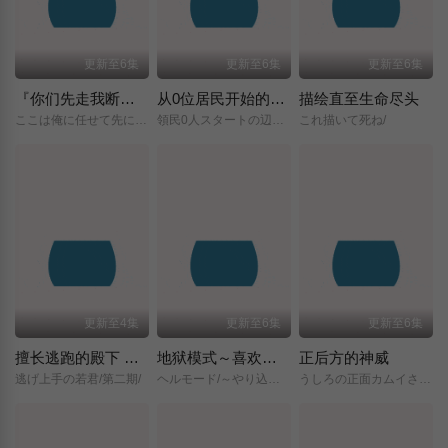
更新至6集
更新至6集
更新至6集
『你们先走我断后』，于是10年后我成为了传说
从0位居民开始的边境领主大人
描绘直至生命尽头
ここは俺に任せて先に行けと言ってから10年がたったら伝説になっていた。/
領民0人スタートの辺境領主様/
これ描いて死ね/
更新至4集
更新至6集
更新至6集
擅长逃跑的殿下 第二季
地狱模式～喜欢挑战特殊成就的玩家在废设定的异世界成为无双～第二季
正后方的神威
逃げ上手の若君/第二期/
ヘルモード/～やり込み好きのゲーマーは廃設定の異世界で無双する～/2nd/Season/
うしろの正面カムイさん/