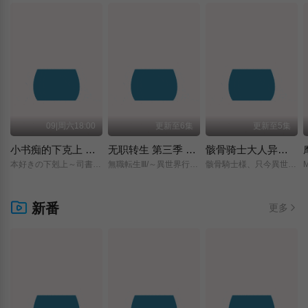
09|周六18:00
更新至6集
更新至5集
小书痴的下克上 〜为了成为图书管理员而不择手段〜 领主的养女
无职转生 第三季 ～到了异世界就拿出真本事～
骸骨骑士大人异世界冒险中 第二季
本好きの下剋上～司書になるためには手段を選んでいられません～/領主の養女/
無職転生Ⅲ/～異世界行ったら本気だす～/
骸骨騎士様、只今異世界へお出掛け中Ⅱ/
新番
更多