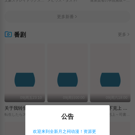
文豪ストレイドッグス/わん！２/
メビウス・ダスト/
落第賢者の学院無双～二度目の転生、Sランクチート魔術師冒険録～/
更多新番
番剧
更多
09|周五23:10
09|周日00:00
09|周六18:00
关于我转生变成史莱姆这档事 第四季
神之水滴
小书痴的下克上 〜为了成为图书管理员而不择手段〜 领主的养女
転生したらスライムだった件/第4期/
神の雫/
本好きの下剋上～司書になるためには手段を選んでいられません～/領主の養女/
公告
欢迎来到全新月之祠动漫！资源更