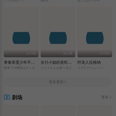
ブッチギレ！/
MAO/
あしたのジョー/
全13集
全12集
共24话
青春笨蛋少年不做圣诞服女郎的梦
女仆小姐的贪吃日常
狩龙人拉格纳
青春ブタ野郎はサンタクロースの夢を見ない/
メイドさんは食べるだけ/
ラグナクリムゾン/
更多番剧
剧场
更多