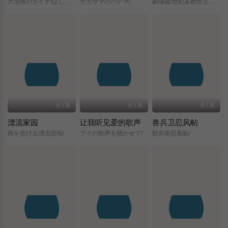
大雪海のカイナ/ほしのけんじゃ/
サカサマのパテマ/
劇場版/世紀末救世主伝説/北斗の拳/
全1集
全1集
全1集
漂流家园
让我听见爱的歌声
兽兵卫忍风帖
雨を告げる漂流団地/
アイの歌声を聴かせて/
獣兵衛忍風帖/