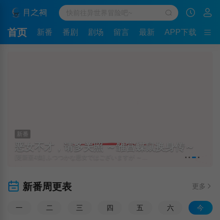
首页
新番
番剧
剧场
留言
最新
APP下载
新番
恶女不才，请多关照 ～雏宫蝶鼠换身传～
[更新至4集] ふつつかな悪女ではございますが ～雛宮蝶鼠とりかえ伝～
新番周更表
更多
一
二
三
四
五
六
今