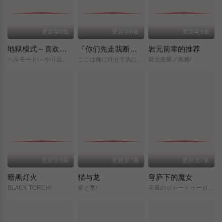
更新至6集
更新至6集
更新至6集
地狱模式～喜欢挑战特殊成就的玩家在废设定的异世界成为无双～第二季
『你们先走我断后』，于是10年后我成为了传说
岩元前辈的推荐
ヘルモード/～やり込み好きのゲーマーは廃設定の異世界で無双する～/2nd/Season/
ここは俺に任せて先に行けと言ってから10年がたったら伝説になっていた。/
岩元先輩ノ推薦/
更新至6集
更新至7集
更新至7集
暗黑灯火
猫与龙
穹庐下的魔女
BLACK TORCH/
猫と竜/
天幕のジャードゥーガル/