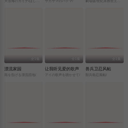
大雪海のカイナ/ほしのけんじゃ/
サカサマのパテマ/
劇場版/世紀末救世主伝説/北斗の拳/
全1集
全1集
全1集
漂流家园
让我听见爱的歌声
兽兵卫忍风帖
雨を告げる漂流団地/
アイの歌声を聴かせて/
獣兵衛忍風帖/