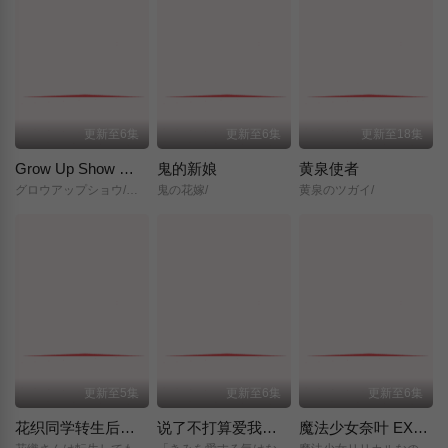
更新至6集
更新至6集
更新至18集
Grow Up Show ～向日葵马戏团～
鬼的新娘
黄泉使者
グロウアップショウ/～ひまわりのサーカス団～/
鬼の花嫁/
黄泉のツガイ/
更新至5集
更新至6集
更新至6集
花织同学转生后还是想干架
说了不打算爱我的公爵继承人，不知为何对我宠爱有加
魔法少女奈叶 EXCEEDS Gun Blaze Vengeance