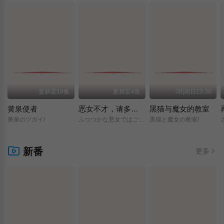
更新至18集
更新至4集
08|周日23:30
黄泉使者
恶女不才，请多关照 ～雏宫蝶鼠换身传～
黑猫与魔女的教室
黄泉のツガイ/
ふつつかな悪女ではございますが/～雛宮蝶鼠とりかえ伝～/
黒猫と魔女の教室/
新番
更多