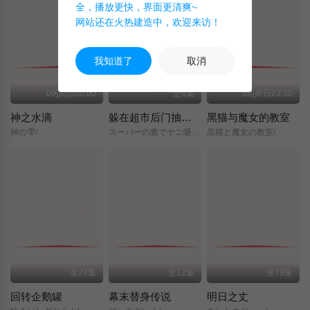
全，播放更快，界面更清爽~
网站还在火热建造中，欢迎来访！
我知道了
取消
09|周日00:00
全6集
08|周日23:30
神之水滴
躲在超市后门抽烟的两人
黑猫与魔女的教室
神の雫/
スーパーの裏でヤニ吸うふたり/
黒猫と魔女の教室/
全24集
全12集
全79集
回转企鹅罐
幕末替身传说
明日之丈