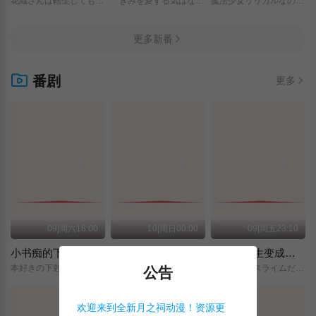
花織さんは転生しても喧嘩がしたい/
「きみを愛する気はない」と言った次期公爵様がなぜか溺愛してきます/
魔法少女リリカルなのは/EXCEEDS/Gun/Blaze/Vengeance/
更多新番
番剧
更多
09|周六18:00
10|周日00:00
09|周五23:10
小书痴的下克上 〜为了成为图书管理员而不择手段〜 领主的养女
摩绪
关于我转生变成史莱姆这档事 第四季
本好きの下剋上～司書になるためには手段を選んでいられません～/領主の養女/
MAO/
転生したらスライムだった件/第4期/
公告
欢迎来到全新月之祠动漫！资源更