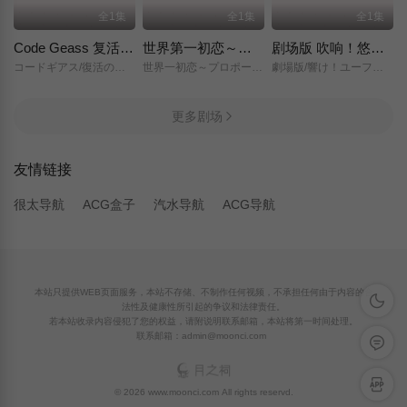
全1集
全1集
全1集
Code Geass 复活的鲁路修
世界第一初恋～求婚篇～
剧场版 吹响！悠风号～想要传达的旋律～
コードギアス/復活のルルーシュ/
世界一初恋～プロポーズ編～/
劇場版/響け！ユーフォニアム～届けたいメロディ～/
更多剧场
友情链接
很太导航
ACG盒子
汽水导航
ACG导航
本站只提供WEB页面服务，本站不存储、不制作任何视频，不承担任何由于内容的合
深色模
法性及健康性所引起的争议和法律责任。
若本站收录内容侵犯了您的权益，请附说明联系邮箱，本站将第一时间处理。
联系邮箱：admin@moonci.com
留言反
APP下
© 2026 www.moonci.com All rights reservd.