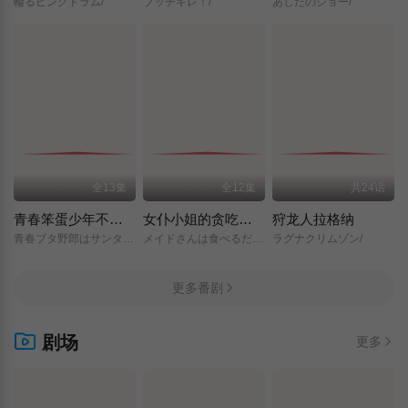
輪るピングドラム/
ブッチギレ！/
あしたのジョー/
全13集
全12集
共24话
青春笨蛋少年不做圣诞服女郎的梦
女仆小姐的贪吃日常
狩龙人拉格纳
青春ブタ野郎はサンタクロースの夢を見ない/
メイドさんは食べるだけ/
ラグナクリムゾン/
更多番剧
剧场
更多