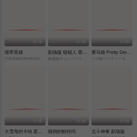
全1集
全1集
全1集
缎带英雄
剧场版 链锯人 蕾塞篇(正式版)
赛马娘 Pretty Derby 新时代之门
THE/RIBBON/HERO/リボンヒーロー/
劇場版/チェンソーマン/レゼ篇/
ウマ娘/プリティーダービー/新時代の扉/
全1集
全1集
全1集
大雪海的卡纳 星之贤者
颠倒的帕特玛
北斗神拳 剧场版