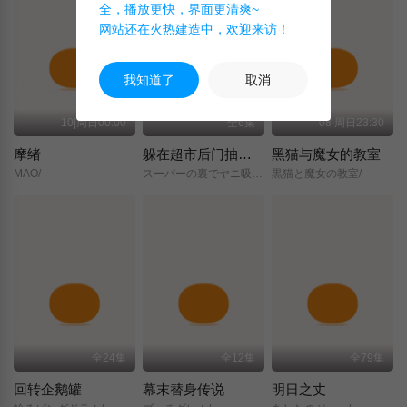
全，播放更快，界面更清爽~
网站还在火热建造中，欢迎来访！
我知道了
取消
10|周日00:00
全6集
08|周日23:30
摩绪
躲在超市后门抽烟的两人
黑猫与魔女的教室
MAO/
スーパーの裏でヤニ吸うふたり/
黒猫と魔女の教室/
全24集
全12集
全79集
回转企鹅罐
幕末替身传说
明日之丈