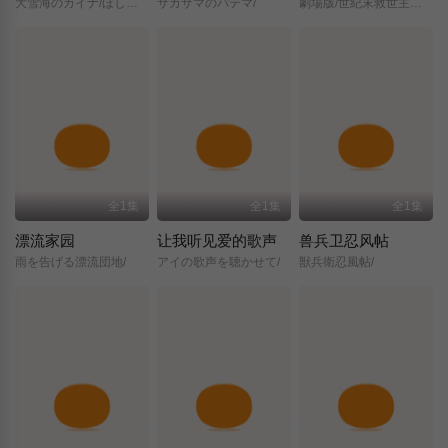
大雪海のカイナ/ほしのけんじゃ/
サカサマのパテマ/
劇場版/世紀末救世主伝説/北斗の拳/
全1集
全1集
全1集
漂流家园
让我听见爱的歌声
兽兵卫忍风帖
雨を告げる漂流団地/
アイの歌声を聴かせて/
獣兵衛忍風帖/