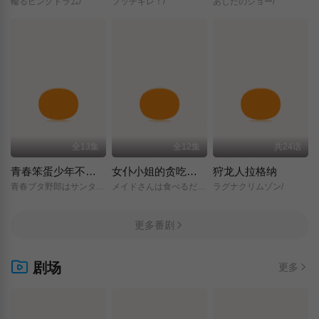
輪るピングドラム/
ブッチギレ！/
あしたのジョー/
全13集
全12集
共24话
青春笨蛋少年不做圣诞服女郎的梦
女仆小姐的贪吃日常
狩龙人拉格纳
青春ブタ野郎はサンタクロースの夢を見ない/
メイドさんは食べるだけ/
ラグナクリムゾン/
更多番剧
剧场
更多