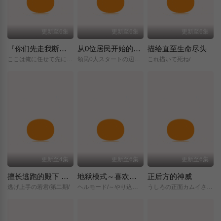
更新至6集
更新至6集
更新至6集
『你们先走我断后』，于是10年后我成为了传说
从0位居民开始的边境领主大人
描绘直至生命尽头
ここは俺に任せて先に行けと言ってから10年がたったら伝説になっていた。/
領民0人スタートの辺境領主様/
これ描いて死ね/
更新至4集
更新至6集
更新至6集
擅长逃跑的殿下 第二季
地狱模式～喜欢挑战特殊成就的玩家在废设定的异世界成为无双～第二季
正后方的神威
逃げ上手の若君/第二期/
ヘルモード/～やり込み好きのゲーマーは廃設定の異世界で無双する～/2nd/Season/
うしろの正面カムイさん/