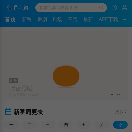
首页
新番
番剧
剧场
留言
最新
APP下载
新番
尼古喵喵
[更新至6集] ヤニねこ
新番周更表
更多
一
二
三
四
五
六
今