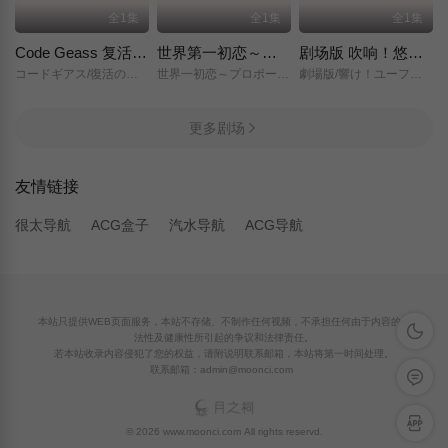
全1集
全1集
全1集
Code Geass 复活的鲁路修
世界第一初恋～求婚篇～
剧场版 吹响！悠风号～想要传达的旋律～
コードギアス/復活のルルーシュ/
世界一初恋～プロポーズ編～/
劇場版/響け！ユーフォニアム～届けたいメロディ～/
更多剧场
友情链接
很太导航
ACG盒子
汽水导航
ACG导航
本站只提供WEB页面服务，本站不存储、不制作任何视频，不承担任何由于内容的合
深色模
法性及健康性所引起的争议和法律责任。
若本站收录内容侵犯了您的权益，请附说明联系邮箱，本站将第一时间处理。
联系邮箱：admin@moonci.com
留言反
APP下
© 2026 www.moonci.com All rights reservd.