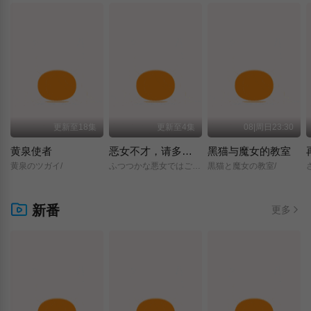
更新至18集
更新至4集
08|周日23:30
黄泉使者
恶女不才，请多关照 ～雏宫蝶鼠换身传～
黑猫与魔女的教室
黄泉のツガイ/
ふつつかな悪女ではございますが/～雛宮蝶鼠とりかえ伝～/
黒猫と魔女の教室/
新番
更多