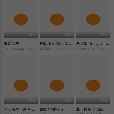
全1集
全1集
全1集
缎带英雄
剧场版 链锯人 蕾塞篇(正式版)
赛马娘 Pretty Derby 新时代之门
THE/RIBBON/HERO/リボンヒーロー/
劇場版/チェンソーマン/レゼ篇/
ウマ娘/プリティーダービー/新時代の扉/
全1集
全1集
全1集
大雪海的卡纳 星之贤者
颠倒的帕特玛
北斗神拳 剧场版