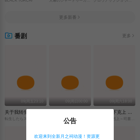
BLACK TORCH/
天幕のジャードゥーガル/
グロウアップショウ/～ひまわりのサーカス団～/
更多新番
番剧
更多
09|周五23:10
09|周日00:00
09|周六18:00
关于我转生变成史莱姆这档事 第四季
神之水滴
小书痴的下克上 〜为了成为图书管理员而不择手段〜 领主的养女
転生したらスライムだった件/第4期/
神の雫/
本好きの下剋上～司書になるためには手段を選んでいられません～/領主の養女/
公告
欢迎来到全新月之祠动漫！资源更