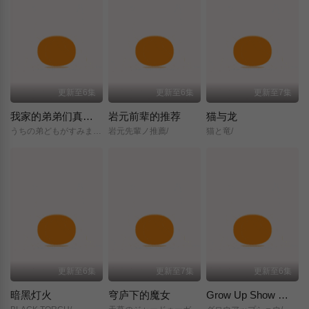
更新至6集
更新至6集
更新至7集
我家的弟弟们真是让您费心了
岩元前辈的推荐
猫与龙
うちの弟どもがすみません/
岩元先輩ノ推薦/
猫と竜/
更新至6集
更新至7集
更新至6集
暗黑灯火
穹庐下的魔女
Grow Up Show ～向日葵马戏团～