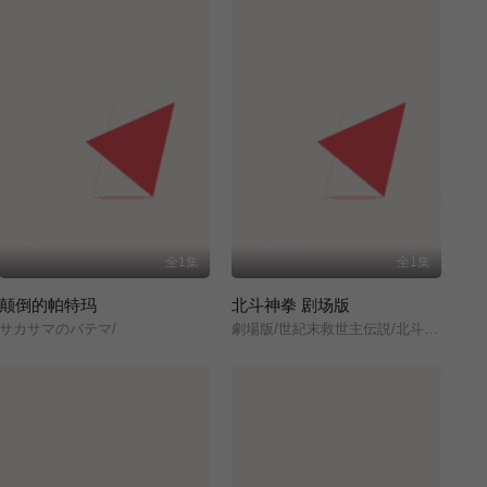
全1集
全1集
颠倒的帕特玛
北斗神拳 剧场版
サカサマのパテマ/
劇場版/世紀末救世主伝説/北斗の拳/