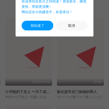
欢迎来到全新月之祠动漫！资源更全，播放
更快，界面更清爽~
网站还在火热建造中，欢迎来访！
我知道了
取消
09|周六18:00
全6集
小书痴的下克上 〜为了成为图书管理员而不择手段〜 领主的养女
躲在超市后门抽烟的两人
本好きの下剋上～司書になるためには手段を選んでいられません～/領主の養女/
スーパーの裏でヤニ吸うふたり/