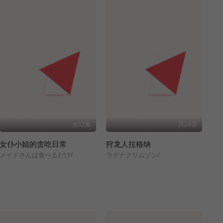
全12集
共24话
女仆小姐的贪吃日常
狩龙人拉格纳
メイドさんは食べるだけ/
ラグナクリムゾン/