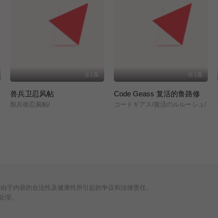
全1集
全1集
兽兵卫忍风帖
Code Geass 复活的鲁路修
獣兵衛忍風帖/
コードギアス/復活のルルーシュ/
何由于内容的合法性及健康性所引起的争议和法律责任。
处理。