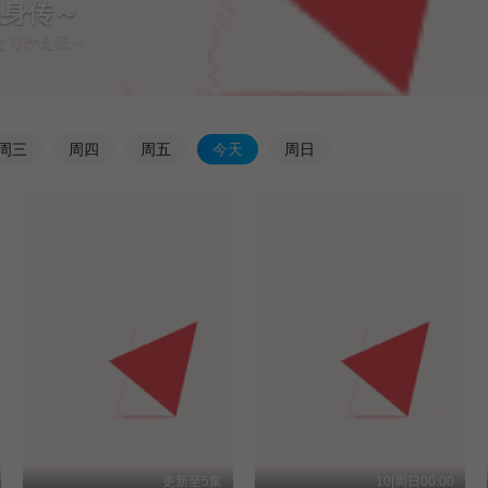
换身传～
鼠とりかえ伝～
周
三
周
四
周
五
今
天
周
日
更新至5集
10|周日00:00