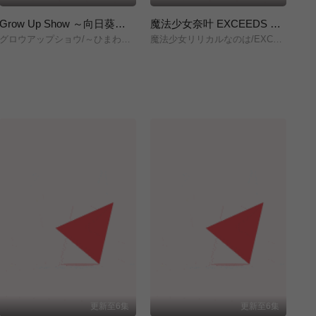
Grow Up Show ～向日葵马戏团～
魔法少女奈叶 EXCEEDS Gun Blaze Vengeance
グロウアップショウ/～ひまわりのサーカス団～/
魔法少女リリカルなのは/EXCEEDS/Gun/Blaze/Vengeance/
株
更新至6集
更新至6集