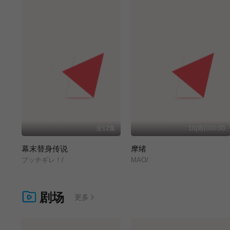
全12集
10|周日00:00
幕末替身传说
摩绪
ブッチギレ！/
MAO/
剧场
更多