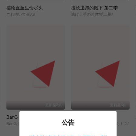
描绘直至生命尽头
擅长逃跑的殿下 第二季
これ描いて死ね/
逃げ上手の若君/第二期/
更新至8集
更新至6集
BanG Dream! YUME∞MITA
文豪野犬 汪！第二季
公告
BanG/Dream!/ゆめ∞みた/
文豪ストレイドッグス/わん！２/