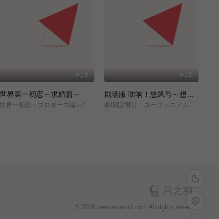
全1集
全1集
世界第一初恋～求婚篇～
剧场版 吹响！悠风号～想要传达的旋律～
世界一初恋～プロポーズ編～/
劇場版/響け！ユーフォニアム～届けたいメロディ～/
深色模式
留言反馈
© 2026 www.moonci.com All rights reservd.