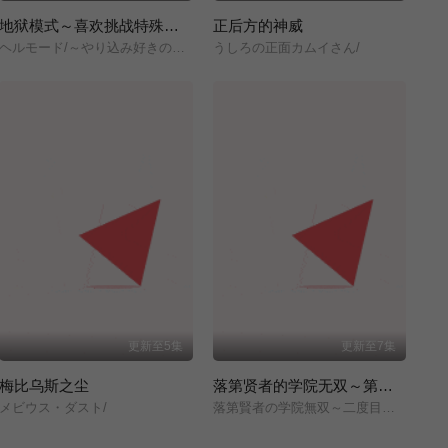
地狱模式～喜欢挑战特殊成就的玩家在废设定的异世界成为无双～第二季
正后方的神威
ヘルモード/～やり込み好きのゲーマーは廃設定の異世界で無双する～/2nd/Season/
うしろの正面カムイさん/
更新至5集
更新至7集
梅比乌斯之尘
落第贤者的学院无双～第二次转生的S级开外挂魔术师冒险录～
メビウス・ダスト/
落第賢者の学院無双～二度目の転生、Sランクチート魔術師冒険録～/