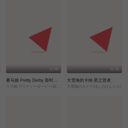
全1集
全1集
)
赛马娘 Pretty Derby 新时代之门
大雪海的卡纳 星之贤者
ウマ娘/プリティーダービー/新時代の扉/
大雪海のカイナ/ほしのけんじゃ/