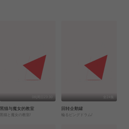
08|周日23:30
全24集
黑猫与魔女的教室
回转企鹅罐
黒猫と魔女の教室/
輪るピングドラム/