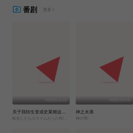
番剧
更多
09|周五23:10
09|周日00:00
关于我转生变成史莱姆这档事 第四季
神之水滴
転生したらスライムだった件/第4期/
神の雫/