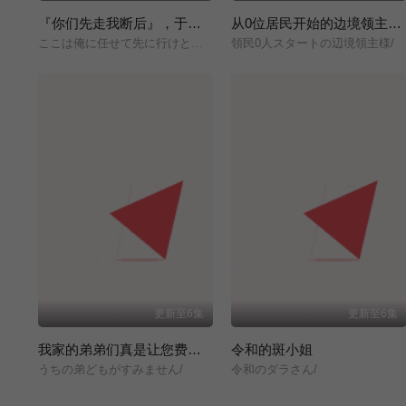
『你们先走我断后』，于是10年后我成为了传说
从0位居民开始的边境领主大人
ここは俺に任せて先に行けと言ってから10年がたったら伝説になっていた。/
領民0人スタートの辺境領主様/
更新至6集
更新至6集
我家的弟弟们真是让您费心了
令和的斑小姐
うちの弟どもがすみません/
令和のダラさん/