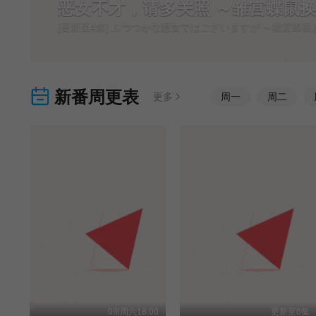
恶女不才，请多关照 ～雏宫蝶鼠
[更新至4集] ふつつかな悪女ではございますが ～雛宮蝶
新番周更表
更多
周
一
周
二
09|周六18:00
更新至6集