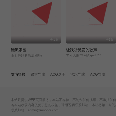
全1集
全1集
漂流家园
让我听见爱的歌声
雨を告げる漂流団地/
アイの歌声を聴かせて/
友情链接
很太导航
ACG盒子
汽水导航
ACG导航
本站只提供WEB页面服务，本站不存储、不制作任何视频，不承担任
若本站收录内容侵犯了您的权益，请附说明联系邮箱，本站将第一时间
联系邮箱：admin@moonci.com