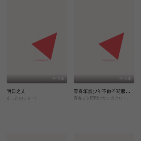
全79集
全13集
明日之丈
青春笨蛋少年不做圣诞服女郎的梦
あしたのジョー/
青春ブタ野郎はサンタクロースの夢を見ない/