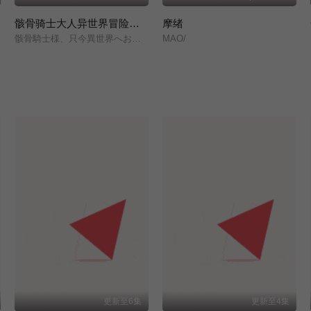
骸骨骑士大人异世界冒险中 第二季
摩绪
骸骨騎士様、只今異世界へお出掛け中Ⅱ/
MAO/
更新至6集
更新至4集