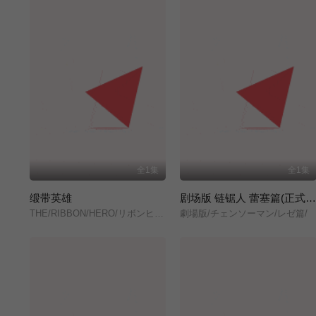
全1集
全1集
缎带英雄
剧场版 链锯人 蕾塞篇(正式版
THE/RIBBON/HERO/リボンヒーロー/
劇場版/チェンソーマン/レゼ篇/