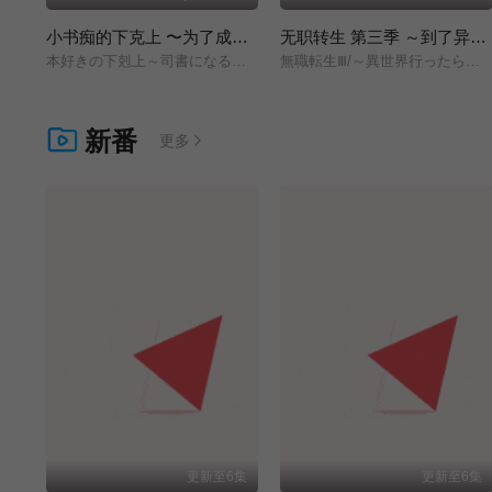
小书痴的下克上 〜为了成为图书管理员而不择手段〜 领主的养女
无职转生 第三季 ～到了异世界就拿出真本事～
本好きの下剋上～司書になるためには手段を選んでいられません～/領主の養女/
無職転生Ⅲ/～異世界行ったら本気だす～/
新番
更多
更新至6集
更新至6集