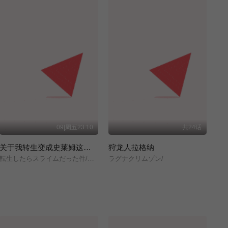
09|周五23:10
共24话
关于我转生变成史莱姆这档事 第四季
狩龙人拉格纳
転生したらスライムだった件/第4期/
ラグナクリムゾン/