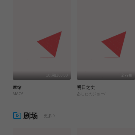
10|周日00:00
全79集
摩绪
明日之丈
MAO/
あしたのジョー/
剧场
更多