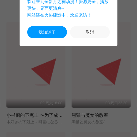
欢迎来到全新月之祠动漫！资源更全，播放
更快，界面更清爽~
网站还在火热建造中，欢迎来访！
我知道了
取消
09|周六18:00
08|周日23:30
小书痴的下克上 〜为了成为图书管理员而不择手段〜 领主的养女
黑猫与魔女的教室
本好きの下剋上～司書になるためには手段を選んでいられません～/領主の養女/
黒猫と魔女の教室/