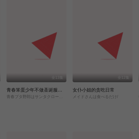
全13集
全12集
青春笨蛋少年不做圣诞服女郎的梦
女仆小姐的贪吃日常
青春ブタ野郎はサンタクロースの夢を見ない/
メイドさんは食べるだけ/