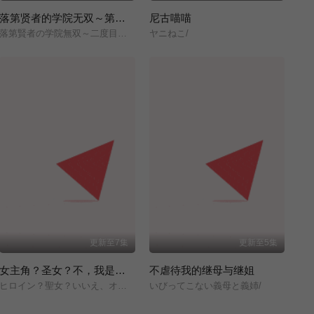
落第贤者的学院无双～第二次转生的S级开外挂魔术师冒险录～
尼古喵喵
落第賢者の学院無双～二度目の転生、Sランクチート魔術師冒険録～/
ヤニねこ/
更新至7集
更新至5集
女主角？圣女？不，我是杂役女仆（自豪）！
不虐待我的继母与继姐
ヒロイン？聖女？いいえ、オールワークスメイドです（誇）！/
いびってこない義母と義姉/