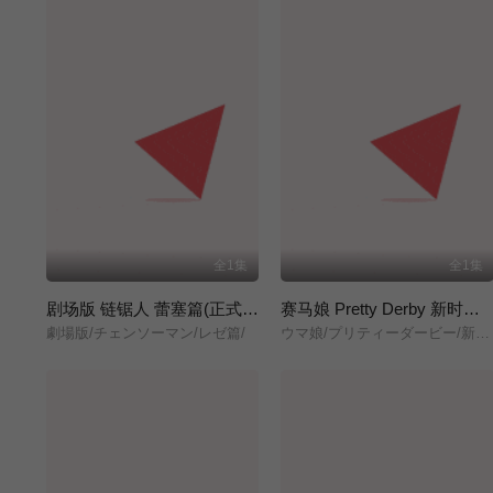
全1集
全1集
剧场版 链锯人 蕾塞篇(正式版)
赛马娘 Pretty Derby 新时代之门
劇場版/チェンソーマン/レゼ篇/
ウマ娘/プリティーダービー/新時代の扉/