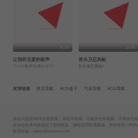
全1集
全1集
让我听见爱的歌声
兽兵卫忍风帖
アイの歌声を聴かせて/
獣兵衛忍風帖/
友情链接
很太导航
ACG盒子
汽水导航
ACG导航
本站只提供WEB页面服务，本站不存储、不制作任何视频，不承担任
若本站收录内容侵犯了您的权益，请附说明联系邮箱，本站将第一时间
联系邮箱：admin@moonci.com