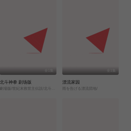
全1集
全1集
北斗神拳 剧场版
漂流家园
劇場版/世紀末救世主伝説/北斗の拳/
雨を告げる漂流団地/