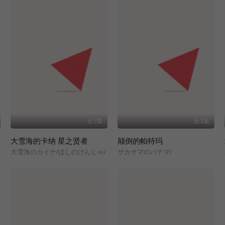
全1集
全1集
大雪海的卡纳 星之贤者
颠倒的帕特玛
大雪海のカイナ/ほしのけんじゃ/
サカサマのパテマ/