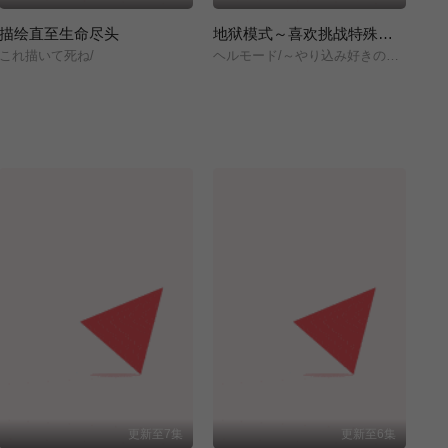
描绘直至生命尽头
地狱模式～喜欢挑战特殊成就的玩家在废设定的异世界成为无双～第二季
擅
これ描いて死ね/
ヘルモード/～やり込み好きのゲーマーは廃設定の異世界で無双する～/2nd/Season/
逃
更新至7集
更新至6集