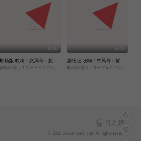
全1集
全1集
剧场版 吹响！悠风号～想要传达的旋律～
剧场版 吹响！悠风号～誓言的终章～
劇場版/響け！ユーフォニアム～届けたいメロディ～/
劇場版/響け！ユーフォニアム～誓いのフィナーレ～/
深色模式
留言反馈
© 2026 www.moonci.com All rights reservd.