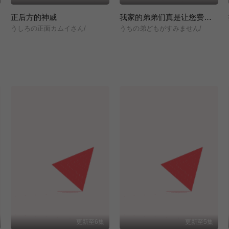
正后方的神威
我家的弟弟们真是让您费心了
/
うしろの正面カムイさん/
うちの弟どもがすみません/
更新至6集
更新至5集