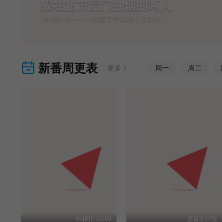
躲在超市后门抽烟的两人
[全6集] スーパーの裏でヤニ吸うふたり
新番周更表
更多
周
一
周
二
09|周日00:00
更新至18集