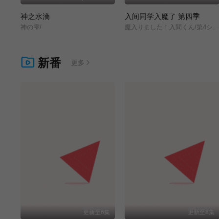
神之水滴
入间同学入魔了 第四季
神の雫/
魔入りました！入間くん/第4シリーズ
新番
更多
更新至6集
更新至8集