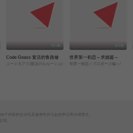
全1集
全1集
Code Geass 复活的鲁路修
世界第一初恋～求婚篇～
コードギアス/復活のルルーシュ/
世界一初恋～プロポーズ編～/
何由于内容的合法性及健康性所引起的争议和法律责任。
处理。