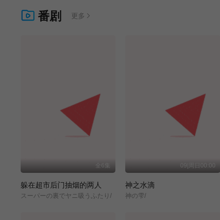
番剧
更多
全6集
09|周日00:00
躲在超市后门抽烟的两人
神之水滴
スーパーの裏でヤニ吸うふたり/
神の雫/