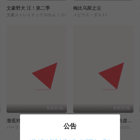
文豪野犬 汪！第二季
梅比乌斯之尘
文豪ストレイドッグス/わん！２/
メビウス・ダスト/
更新至5集
更新至5集
澈底对你成瘾
Clevatess II-魔兽之王与虚假的勇者传承-
公告
パーフェクトアディクション/
クレバテスⅡ-魔獣の王と偽りの勇者伝承-/