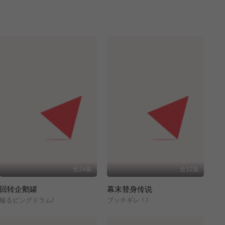
全24集
全12集
回转企鹅罐
幕末替身传说
輪るピングドラム/
ブッチギレ！/