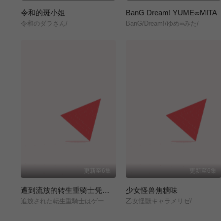
令和的斑小姐
BanG Dream! YUME∞MITA
令和のダラさん/
BanG/Dream!/ゆめ∞みた/
更新至6集
更新至6集
遭到流放的转生重骑士凭借游戏知识大开无双
少女怪兽焦糖味
追放された転生重騎士はゲーム知識で無双する/
乙女怪獣キャラメリゼ/