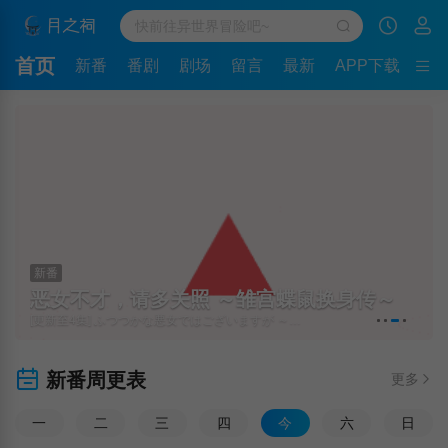
首页
新番
番剧
剧场
留言
最新
APP下载
新番
恶女不才，请多关照 ～雏宫蝶鼠换身传～
[更新至4集] ふつつかな悪女ではございますが ～雛宮蝶鼠とりかえ伝～
新番周更表
更多
一
二
三
四
今
六
日