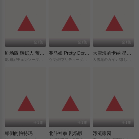
全1集
全1集
全1集
剧场版 链锯人 蕾塞篇(正式版)
赛马娘 Pretty Derby 新时代之门
大雪海的卡纳 星之贤者
劇場版/チェンソーマン/レゼ篇/
ウマ娘/プリティーダービー/新時代の扉/
大雪海のカイナ/ほしのけんじゃ/
全1集
全1集
全1集
颠倒的帕特玛
北斗神拳 剧场版
漂流家园