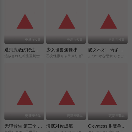
更新至6集
更新至6集
更新至4集
遭到流放的转生重骑士凭借游戏知识大开无双
少女怪兽焦糖味
恶女不才，请多关照 ～雏宫蝶鼠换身传～
追放された転生重騎士はゲーム知識で無双する/
乙女怪獣キャラメリゼ/
ふつつかな悪女ではございますが/～雛宮蝶鼠とりかえ伝～/
更新至6集
更新至5集
更新至5集
无职转生 第三季 ～到了异世界就拿出真本事～
澈底对你成瘾
Clevatess II-魔兽之王与虚假的勇者传承-