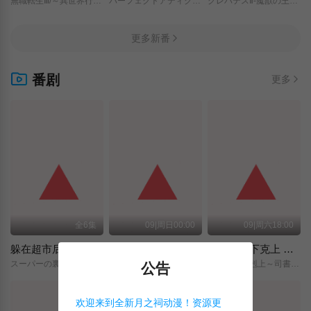
無職転生Ⅲ/～異世界行ったら本気だす～/
パーフェクトアディクション/
クレバテスⅡ-魔獣の王と偽りの勇者伝承-/
更多新番
番剧
更多
全6集
09|周日00:00
09|周六18:00
躲在超市后门抽烟的两人
神之水滴
小书痴的下克上 〜为了成为图书管理员而不择手段〜 领主的养女
スーパーの裏でヤニ吸うふたり/
神の雫/
本好きの下剋上～司書になるためには手段を選んでいられません～/領主の養女/
公告
欢迎来到全新月之祠动漫！资源更