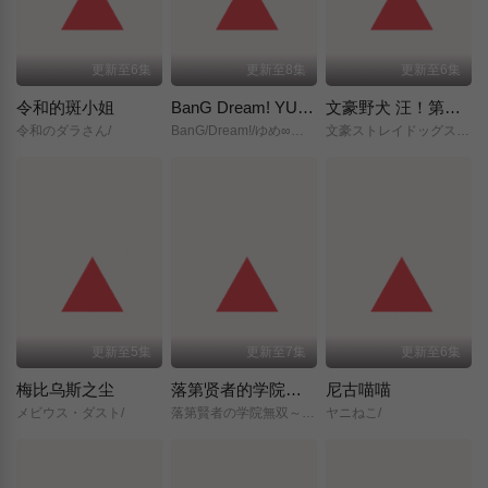
更新至6集
更新至8集
更新至6集
令和的斑小姐
BanG Dream! YUME∞MITA
文豪野犬 汪！第二季
令和のダラさん/
BanG/Dream!/ゆめ∞みた/
文豪ストレイドッグス/わん！２/
更新至5集
更新至7集
更新至6集
梅比乌斯之尘
落第贤者的学院无双～第二次转生的S级开外挂魔术师冒险录～
尼古喵喵
メビウス・ダスト/
落第賢者の学院無双～二度目の転生、Sランクチート魔術師冒険録～/
ヤニねこ/