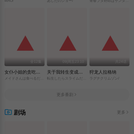
MAO/
あしたのジョー/
青春ブタ野郎はサンタクロースの夢を見ない/
全12集
09|周五23:10
共24话
女仆小姐的贪吃日常
关于我转生变成史莱姆这档事 第四季
狩龙人拉格纳
メイドさんは食べるだけ/
転生したらスライムだった件/第4期/
ラグナクリムゾン/
更多番剧
剧场
更多