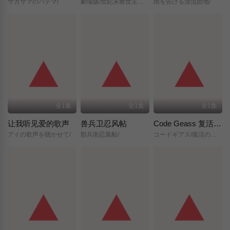
サカサマのパテマ/
劇場版/世紀末救世主伝説/北斗の拳/
雨を告げる漂流団地/
全1集
全1集
全1集
让我听见爱的歌声
兽兵卫忍风帖
Code Geass 复活的鲁路修
アイの歌声を聴かせて/
獣兵衛忍風帖/
コードギアス/復活のルルーシュ/