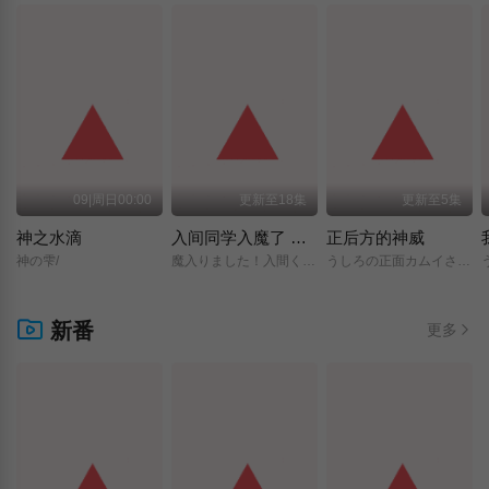
09|周日00:00
更新至18集
更新至5集
神之水滴
入间同学入魔了 第四季
正后方的神威
神の雫/
魔入りました！入間くん/第4シリーズ/
うしろの正面カムイさん/
新番
更多