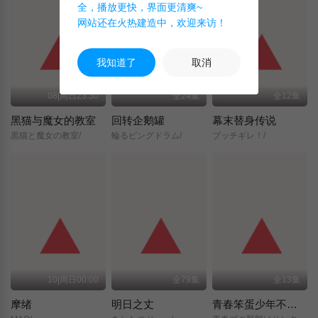
全，播放更快，界面更清爽~
网站还在火热建造中，欢迎来访！
我知道了
取消
08|周日23:30
全24集
全12集
黑猫与魔女的教室
回转企鹅罐
幕末替身传说
黒猫と魔女の教室/
輪るピングドラム/
ブッチギレ！/
10|周日00:00
全79集
全13集
摩绪
明日之丈
青春笨蛋少年不做圣诞服女郎的梦