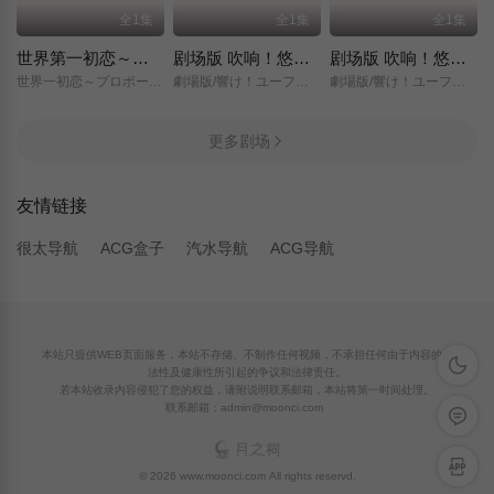
全1集
全1集
全1集
世界第一初恋～求婚篇～
剧场版 吹响！悠风号～想要传达的旋律～
剧场版 吹响！悠风号～誓言的终章～
世界一初恋～プロポーズ編～/
劇場版/響け！ユーフォニアム～届けたいメロディ～/
劇場版/響け！ユーフォニアム～誓いのフィナーレ～/
更多剧场
友情链接
很太导航
ACG盒子
汽水导航
ACG导航
本站只提供WEB页面服务，本站不存储、不制作任何视频，不承担任何由于内容的合
深色模
法性及健康性所引起的争议和法律责任。
若本站收录内容侵犯了您的权益，请附说明联系邮箱，本站将第一时间处理。
联系邮箱：admin@moonci.com
留言反
APP下
© 2026 www.moonci.com All rights reservd.