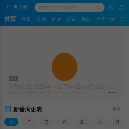
首页
新番
番剧
剧场
留言
最新
APP下载
新番
无职转生 第三季 ～到了异世界就拿出真本事～
[更新至7集] 無職転生Ⅲ ～異世界行ったら本気だす～
新番周更表
更多
今
二
三
四
五
六
日