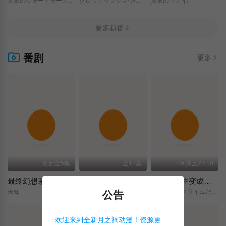
天幕のジャードゥーガル/
グロウアップショウ/～ひまわりのサーカス団～/
黄泉のツガイ/
更多新番
番剧
更多
更新至5集
全12集
09|周五23:10
最终幻想系列
学战都市 六芒星 第二季
关于我转生变成史莱姆这档事 第四季
未知
学戦都市アスタリスク/2nd/SEASON/
転生したらスライムだった件/第4期/
公告
欢迎来到全新月之祠动漫！资源更