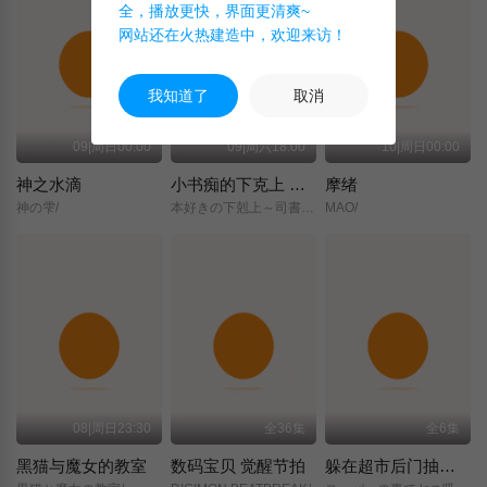
全，播放更快，界面更清爽~
网站还在火热建造中，欢迎来访！
我知道了
取消
09|周日00:00
09|周六18:00
10|周日00:00
神之水滴
小书痴的下克上 〜为了成为图书管理员而不择手段〜 领主的养女
摩绪
神の雫/
本好きの下剋上～司書になるためには手段を選んでいられません～/領主の養女/
MAO/
08|周日23:30
全36集
全6集
黑猫与魔女的教室
数码宝贝 觉醒节拍
躲在超市后门抽烟的两人