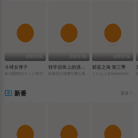
更新至5集
更新至5集
更新至5集
斗球女弹子
转学后班上的清纯可爱美少女，竟是小时候玩在一起的哥儿们
碧蓝之海 第三季
炎の闘球女/ドッジ弾子/
転校先の清楚可憐な美少女が、昔男子と思って一緒に遊んだ幼馴染だった件/
ぐらんぶる/Season/3/
新番
更多