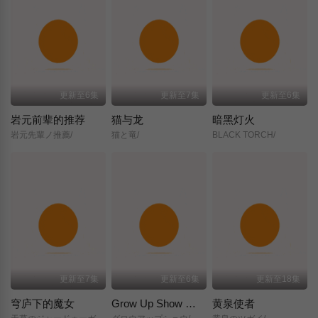
更新至6集
更新至7集
更新至6集
岩元前辈的推荐
猫与龙
暗黑灯火
岩元先輩ノ推薦/
猫と竜/
BLACK TORCH/
更新至7集
更新至6集
更新至18集
穹庐下的魔女
Grow Up Show ～向日葵马戏团～
黄泉使者