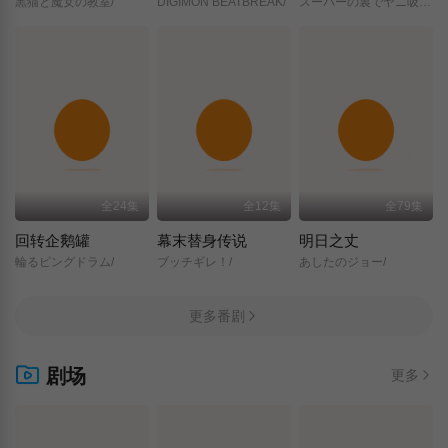
黒猫と魔女の教室/
DIGIMON BEATBREAK/
スーパーの裏でヤニ吸うふたり/
全24集
全12集
全79集
回转企鹅罐
幕末替身传说
明日之丈
輪るピングドラム/
ブッチギレ！/
あしたのジョー/
更多番剧
剧场
更多