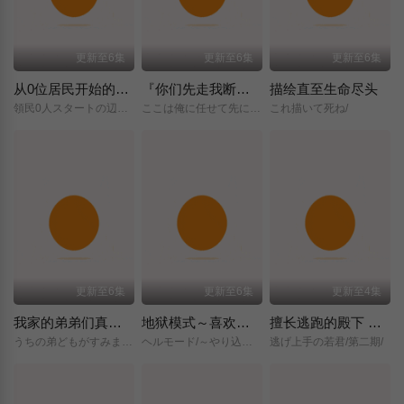
更新至6集
更新至6集
更新至6集
从0位居民开始的边境领主大人
『你们先走我断后』，于是10年后我成为了传说
描绘直至生命尽头
領民0人スタートの辺境領主様/
ここは俺に任せて先に行けと言ってから10年がたったら伝説になっていた。/
これ描いて死ね/
更新至6集
更新至6集
更新至4集
我家的弟弟们真是让您费心了
地狱模式～喜欢挑战特殊成就的玩家在废设定的异世界成为无双～第二季
擅长逃跑的殿下 第二季
うちの弟どもがすみません/
ヘルモード/～やり込み好きのゲーマーは廃設定の異世界で無双する～/2nd/Season/
逃げ上手の若君/第二期/