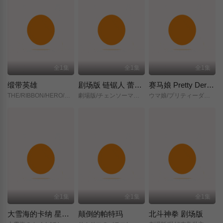
全1集
全1集
全1集
缎带英雄
剧场版 链锯人 蕾塞篇(正式版)
赛马娘 Pretty Derby 新时代之门
THE/RIBBON/HERO/リボンヒーロー/
劇場版/チェンソーマン/レゼ篇/
ウマ娘/プリティーダービー/新時代の扉/
全1集
全1集
全1集
大雪海的卡纳 星之贤者
颠倒的帕特玛
北斗神拳 剧场版