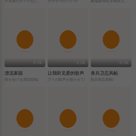
大雪海のカイナ/ほしのけんじゃ/
サカサマのパテマ/
劇場版/世紀末救世主伝説/北斗の拳/
全1集
全1集
全1集
漂流家园
让我听见爱的歌声
兽兵卫忍风帖
雨を告げる漂流団地/
アイの歌声を聴かせて/
獣兵衛忍風帖/