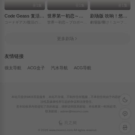
全1集
全1集
全1集
Code Geass 复活的鲁路修
世界第一初恋～求婚篇～
剧场版 吹响！悠风号～想要传达的旋律～
コードギアス/復活のルルーシュ/
世界一初恋～プロポーズ編～/
劇場版/響け！ユーフォニアム～届けたいメロディ～/
更多剧场
友情链接
很太导航
ACG盒子
汽水导航
ACG导航
本站只提供WEB页面服务，本站不存储、不制作任何视频，不承担任何由于内容的合
深色模
法性及健康性所引起的争议和法律责任。
若本站收录内容侵犯了您的权益，请附说明联系邮箱，本站将第一时间处理。
联系邮箱：admin@moonci.com
留言反
APP下
© 2026 www.moonci.com All rights reservd.