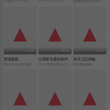
大雪海のカイナ/ほしのけんじゃ/
サカサマのパテマ/
劇場版/世紀末救世主伝説/北斗の拳/
全1集
全1集
全1集
漂流家园
让我听见爱的歌声
兽兵卫忍风帖
雨を告げる漂流団地/
アイの歌声を聴かせて/
獣兵衛忍風帖/