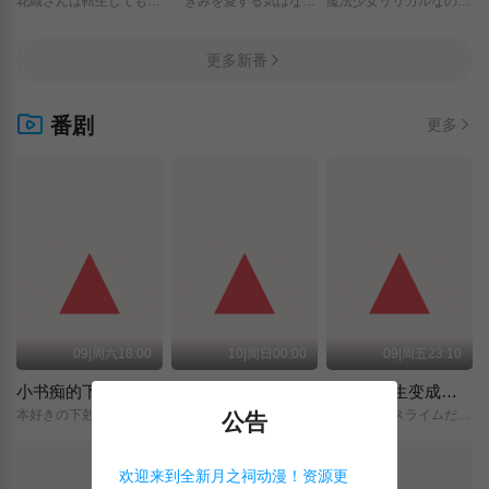
花織さんは転生しても喧嘩がしたい/
「きみを愛する気はない」と言った次期公爵様がなぜか溺愛してきます/
魔法少女リリカルなのは/EXCEEDS/Gun/Blaze/Vengeance/
更多新番
番剧
更多
09|周六18:00
10|周日00:00
09|周五23:10
小书痴的下克上 〜为了成为图书管理员而不择手段〜 领主的养女
摩绪
关于我转生变成史莱姆这档事 第四季
本好きの下剋上～司書になるためには手段を選んでいられません～/領主の養女/
MAO/
転生したらスライムだった件/第4期/
公告
欢迎来到全新月之祠动漫！资源更