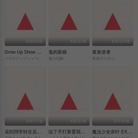
更新至6集
更新至6集
更新至18集
Grow Up Show ～向日葵马戏团～
鬼的新娘
黄泉使者
グロウアップショウ/～ひまわりのサーカス団～/
鬼の花嫁/
黄泉のツガイ/
更新至5集
更新至6集
更新至6集
花织同学转生后还是想干架
说了不打算爱我的公爵继承人，不知为何对我宠爱有加
魔法少女奈叶 EXCEEDS Gun Blaze Vengeance