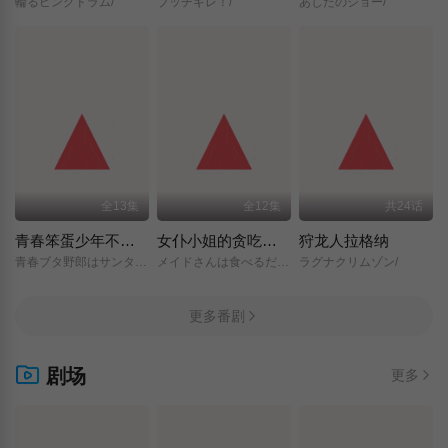
輪るピングドラム/
ブッチギレ！/
あしたのジョー/
全13集
全12集
共24话
青春笨蛋少年不做圣诞服女郎的梦
女仆小姐的贪吃日常
狩龙人拉格纳
青春ブタ野郎はサンタクロースの夢を見ない/
メイドさんは食べるだけ/
ラグナクリムゾン/
更多番剧
剧场
更多