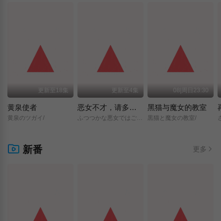
更新至18集
更新至4集
08|周日23:30
黄泉使者
恶女不才，请多关照 ～雏宫蝶鼠换身传～
黑猫与魔女的教室
黄泉のツガイ/
ふつつかな悪女ではございますが/～雛宮蝶鼠とりかえ伝～/
黒猫と魔女の教室/
新番
更多