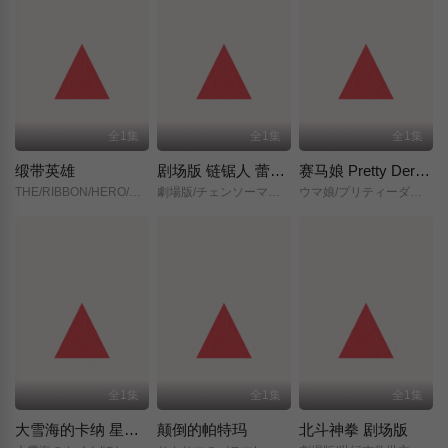
全1集
全1集
全1集
缎带英雄
剧场版 链锯人 蕾塞篇(正式版)
赛马娘 Pretty Derby 新时代之门
THE/RIBBON/HERO/リボンヒーロー/
劇場版/チェンソーマン/レゼ篇/
ウマ娘/プリティーダービー/新時代の扉/
全1集
全1集
全1集
大雪海的卡纳 星之贤者
颠倒的帕特玛
北斗神拳 剧场版