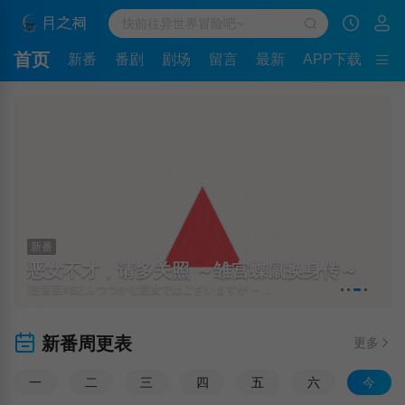
首页
新番
番剧
剧场
留言
最新
APP下载
新番
恶女不才，请多关照 ～雏宫蝶鼠换身传～
[更新至4集] ふつつかな悪女ではございますが ～雛宮蝶鼠とりかえ伝～
新番周更表
更多
一
二
三
四
五
六
今