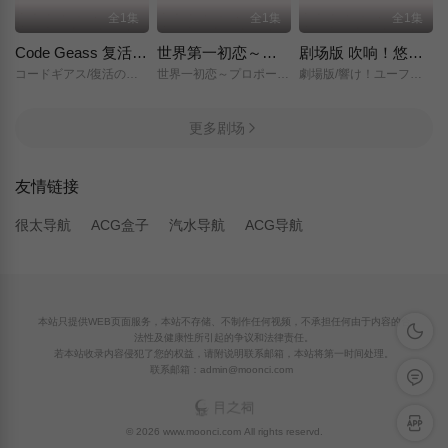
全1集
全1集
全1集
Code Geass 复活的鲁路修
世界第一初恋～求婚篇～
剧场版 吹响！悠风号～想要传达的旋律～
コードギアス/復活のルルーシュ/
世界一初恋～プロポーズ編～/
劇場版/響け！ユーフォニアム～届けたいメロディ～/
更多剧场
友情链接
很太导航
ACG盒子
汽水导航
ACG导航
本站只提供WEB页面服务，本站不存储、不制作任何视频，不承担任何由于内容的合
深色模
法性及健康性所引起的争议和法律责任。
若本站收录内容侵犯了您的权益，请附说明联系邮箱，本站将第一时间处理。
联系邮箱：admin@moonci.com
留言反
APP下
© 2026 www.moonci.com All rights reservd.