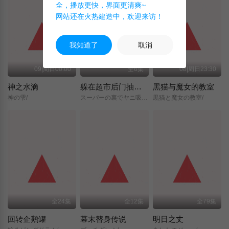
全，播放更快，界面更清爽~
网站还在火热建造中，欢迎来访！
我知道了
取消
09|周日00:00
全6集
08|周日23:30
神之水滴
躲在超市后门抽烟的两人
黑猫与魔女的教室
神の雫/
スーパーの裏でヤニ吸うふたり/
黒猫と魔女の教室/
全24集
全12集
全79集
回转企鹅罐
幕末替身传说
明日之丈