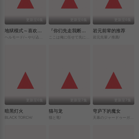
更新至6集
更新至6集
更新至6集
地狱模式～喜欢挑战特殊成就的玩家在废设定的异世界成为无双～第二季
『你们先走我断后』，于是10年后我成为了传说
岩元前辈的推荐
ヘルモード/～やり込み好きのゲーマーは廃設定の異世界で無双する～/2nd/Season/
ここは俺に任せて先に行けと言ってから10年がたったら伝説になっていた。/
岩元先輩ノ推薦/
更新至6集
更新至7集
更新至7集
暗黑灯火
猫与龙
穹庐下的魔女
BLACK TORCH/
猫と竜/
天幕のジャードゥーガル/