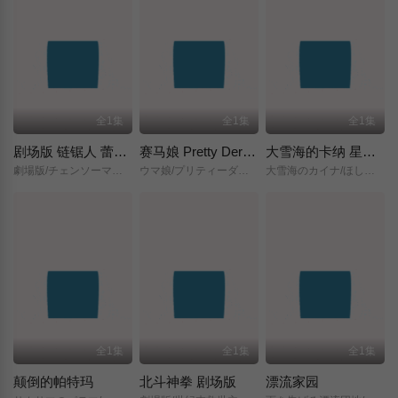
全1集
全1集
全1集
剧场版 链锯人 蕾塞篇(正式版)
赛马娘 Pretty Derby 新时代之门
大雪海的卡纳 星之贤者
劇場版/チェンソーマン/レゼ篇/
ウマ娘/プリティーダービー/新時代の扉/
大雪海のカイナ/ほしのけんじゃ/
全1集
全1集
全1集
颠倒的帕特玛
北斗神拳 剧场版
漂流家园