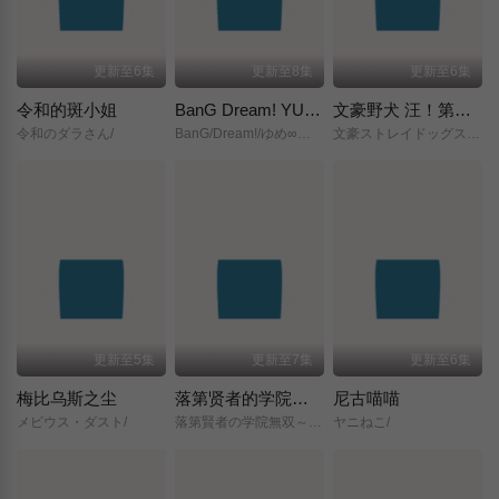
更新至6集
更新至8集
更新至6集
令和的斑小姐
BanG Dream! YUME∞MITA
文豪野犬 汪！第二季
令和のダラさん/
BanG/Dream!/ゆめ∞みた/
文豪ストレイドッグス/わん！２/
更新至5集
更新至7集
更新至6集
梅比乌斯之尘
落第贤者的学院无双～第二次转生的S级开外挂魔术师冒险录～
尼古喵喵
メビウス・ダスト/
落第賢者の学院無双～二度目の転生、Sランクチート魔術師冒険録～/
ヤニねこ/