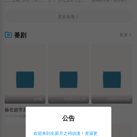
ここは俺に任せて先に行けと言ってから10年がたったら伝説になっていた。/
ふつつかな悪女ではございますが/～雛宮蝶鼠とりかえ伝～/
無職転生Ⅲ/～異世界行ったら本気だす～/
更多新番
番剧
更多
全6集
09|周五23:10
09|周日00:00
躲在超市后门抽烟的两人
关于我转生变成史莱姆这档事 第四季
神之水滴
スーパーの裏でヤニ吸うふたり/
転生したらスライムだった件/第4期/
神の雫/
公告
欢迎来到全新月之祠动漫！资源更