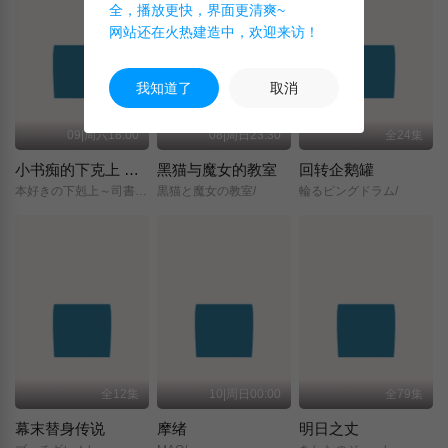
全，播放更快，界面更清爽~
网站还在火热建造中，欢迎来访！
我知道了
取消
09|周六18:00
08|周日23:30
全24集
小书痴的下克上 〜为了成为图书管理员而不择手段〜 领主的养女
黑猫与魔女的教室
回转企鹅罐
本好きの下剋上～司書になるためには手段を選んでいられません～/領主の養女/
黒猫と魔女の教室/
輪るピングドラム/
全12集
10|周日00:00
全79集
幕末替身传说
摩绪
明日之丈