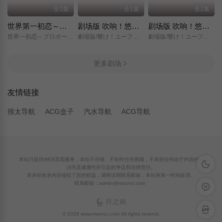
全1集
全1集
全1集
世界第一初恋～求婚篇～
剧场版 吹响！悠风号～想要传达的旋律～
剧场版 吹响！悠风号～誓言的终章～
世界一初恋～プロポーズ編～/
劇場版/響け！ユーフォニアム～届けたいメロディ～/
劇場版/響け！ユーフォニアム～誓いのフィナーレ～/
更多剧场
友情链接
很太导航
ACG盒子
汽水导航
ACG导航
本站只提供WEB页面服务，本站不存储、不制作任何视频，不承担任何由于内容的合
深色模
法性及健康性所引起的争议和法律责任。
若本站收录内容侵犯了您的权益，请附说明联系邮箱，本站将第一时间处理。
联系邮箱：admin@moonci.com
留言反
APP下
© 2026 www.moonci.com All rights reservd.