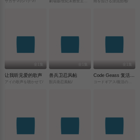
サカサマのパテマ/
劇場版/世紀末救世主伝説/北斗の拳/
雨を告げる漂流団地/
全1集
全1集
全1集
让我听见爱的歌声
兽兵卫忍风帖
Code Geass 复活的鲁路修
アイの歌声を聴かせて/
獣兵衛忍風帖/
コードギアス/復活のルルーシュ/