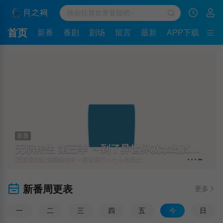
首页
新番
番剧
剧场
留言
最新
APP下载
新番
无职转生 第三季 ～到了异世界就拿出真本事～
[更新至6集] 無職転生Ⅲ ～異世界行ったら本気だす～
新番周更表
更多
一
二
三
四
五
今
日