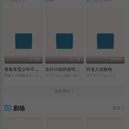
ブッチギレ！/
MAO/
あしたのジョー/
全13集
全12集
共24话
青春笨蛋少年不做圣诞服女郎的梦
女仆小姐的贪吃日常
狩龙人拉格纳
青春ブタ野郎はサンタクロースの夢を見ない/
メイドさんは食べるだけ/
ラグナクリムゾン/
更多番剧
剧场
更多