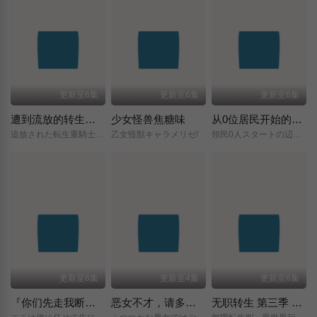
更新至6集
更新至6集
更新至6集
遭到流放的转生重骑士凭借游戏知识大开无双
少女怪兽焦糖味
从0位居民开始的边境领主大人
追放された転生重騎士はゲーム知識で無双する/
乙女怪獣キャラメリゼ/
領民0人スタートの辺境領主様/
更新至6集
更新至4集
更新至6集
『你们先走我断后』，于是10年后我成为了传说
恶女不才，请多关照 ～雏宫蝶鼠换身传～
无职转生 第三季 ～到了异世界就拿出真本事～