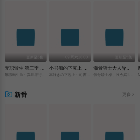
更新至6集
09|周六18:00
更新至5集
无职转生 第三季 ～到了异世界就拿出真本事～
小书痴的下克上 〜为了成为图书管理员而不择手段〜 领主的养女
骸骨骑士大人异世界冒险中 第二季
無職転生Ⅲ/～異世界行ったら本気だす～/
本好きの下剋上～司書になるためには手段を選んでいられません～/領主の養女/
骸骨騎士様、只今異世界へお出掛け中Ⅱ/
新番
更多