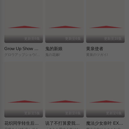
更新至6集
更新至6集
更新至18集
Grow Up Show ～向日葵马戏团～
鬼的新娘
黄泉使者
グロウアップショウ/～ひまわりのサーカス団～/
鬼の花嫁/
黄泉のツガイ/
更新至5集
更新至6集
更新至6集
花织同学转生后还是想干架
说了不打算爱我的公爵继承人，不知为何对我宠爱有加
魔法少女奈叶 EXCEEDS Gun Blaze Vengeance