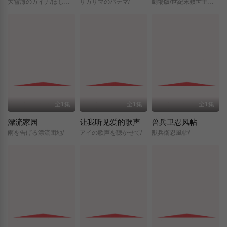
大雪海のカイナ/ほしのけんじゃ/
サカサマのパテマ/
劇場版/世紀末救世主伝説/北斗の拳/
全1集
全1集
全1集
漂流家园
让我听见爱的歌声
兽兵卫忍风帖
雨を告げる漂流団地/
アイの歌声を聴かせて/
獣兵衛忍風帖/