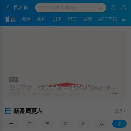
首页
新番
番剧
剧场
留言
最新
APP下载
新番
恶女不才，请多关照 ～雏宫蝶鼠换身传～
[更新至4集] ふつつかな悪女ではございますが ～雛宮蝶鼠とりかえ伝～
新番周更表
更多
一
二
三
四
五
六
今