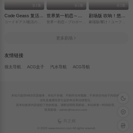
全1集
全1集
全1集
Code Geass 复活的鲁路修
世界第一初恋～求婚篇～
剧场版 吹响！悠风号～想要传达的旋律～
コードギアス/復活のルルーシュ/
世界一初恋～プロポーズ編～/
劇場版/響け！ユーフォニアム～届けたいメロディ～/
更多剧场
友情链接
很太导航
ACG盒子
汽水导航
ACG导航
本站只提供WEB页面服务，本站不存储、不制作任何视频，不承担任何由于内容的合
深色模
法性及健康性所引起的争议和法律责任。
若本站收录内容侵犯了您的权益，请附说明联系邮箱，本站将第一时间处理。
联系邮箱：admin@moonci.com
留言反
APP下
© 2026 www.moonci.com All rights reservd.