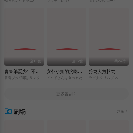
輪るピングドラム/
ブッチギレ！/
あしたのジョー/
全13集
全12集
共24话
青春笨蛋少年不做圣诞服女郎的梦
女仆小姐的贪吃日常
狩龙人拉格纳
青春ブタ野郎はサンタクロースの夢を見ない/
メイドさんは食べるだけ/
ラグナクリムゾン/
更多番剧
剧场
更多