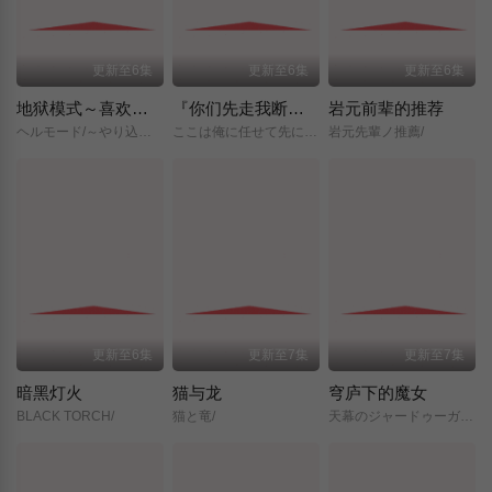
更新至6集
更新至6集
更新至6集
地狱模式～喜欢挑战特殊成就的玩家在废设定的异世界成为无双～第二季
『你们先走我断后』，于是10年后我成为了传说
岩元前辈的推荐
ヘルモード/～やり込み好きのゲーマーは廃設定の異世界で無双する～/2nd/Season/
ここは俺に任せて先に行けと言ってから10年がたったら伝説になっていた。/
岩元先輩ノ推薦/
更新至6集
更新至7集
更新至7集
暗黑灯火
猫与龙
穹庐下的魔女
BLACK TORCH/
猫と竜/
天幕のジャードゥーガル/