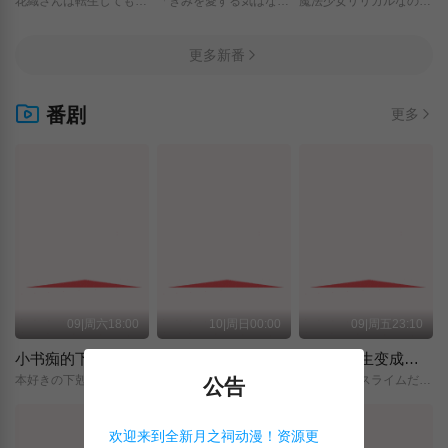
花織さんは転生しても喧嘩がしたい/
「きみを愛する気はない」と言った次期公爵様がなぜか溺愛してきます/
魔法少女リリカルなのは/EXCEEDS/Gun/Blaze/Vengeance/
更多新番
番剧
更多
09|周六18:00
10|周日00:00
09|周五23:10
小书痴的下克上 〜为了成为图书管理员而不择手段〜 领主的养女
摩绪
关于我转生变成史莱姆这档事 第四季
本好きの下剋上～司書になるためには手段を選んでいられません～/領主の養女/
MAO/
転生したらスライムだった件/第4期/
公告
欢迎来到全新月之祠动漫！资源更