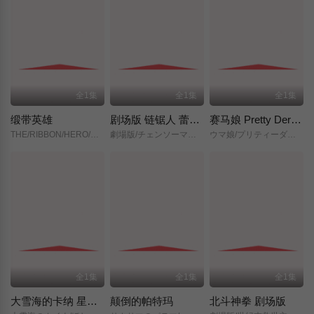
全1集
全1集
全1集
缎带英雄
剧场版 链锯人 蕾塞篇(正式版)
赛马娘 Pretty Derby 新时代之门
THE/RIBBON/HERO/リボンヒーロー/
劇場版/チェンソーマン/レゼ篇/
ウマ娘/プリティーダービー/新時代の扉/
全1集
全1集
全1集
大雪海的卡纳 星之贤者
颠倒的帕特玛
北斗神拳 剧场版