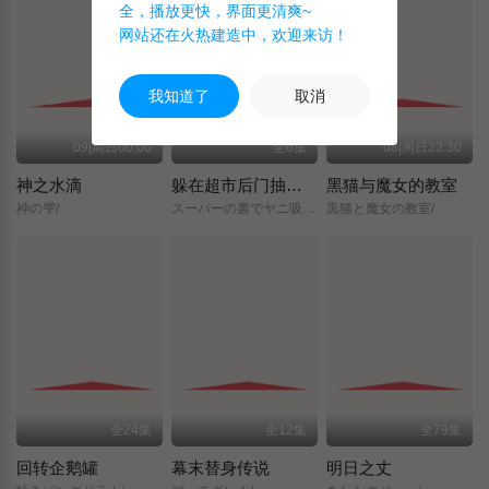
全，播放更快，界面更清爽~
网站还在火热建造中，欢迎来访！
我知道了
取消
09|周日00:00
全6集
08|周日23:30
神之水滴
躲在超市后门抽烟的两人
黑猫与魔女的教室
神の雫/
スーパーの裏でヤニ吸うふたり/
黒猫と魔女の教室/
全24集
全12集
全79集
回转企鹅罐
幕末替身传说
明日之丈