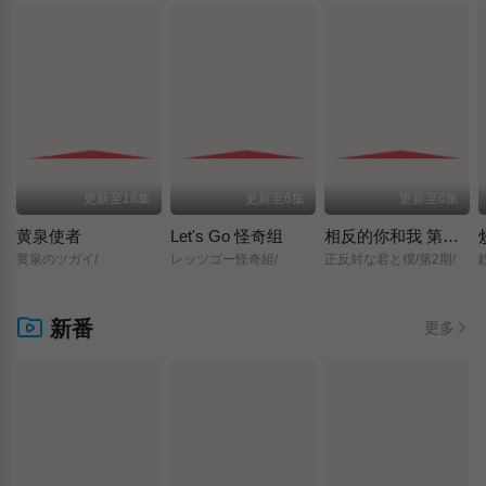
更新至18集
更新至6集
更新至6集
黄泉使者
Let's Go 怪奇组
相反的你和我 第二季
黄泉のツガイ/
レッツゴー怪奇組/
正反対な君と僕/第2期/
新番
更多