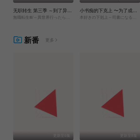
无职转生 第三季 ～到了异世界就拿出真本事～
小书痴的下克上 〜为了成为图书管理员而不择手段〜 领主的养女
無職転生Ⅲ/～異世界行ったら本気だす～/
本好きの下剋上～司書になるためには手段を選んでいられません～/領主の養女/
新番
更多
更新至6集
更新至8集