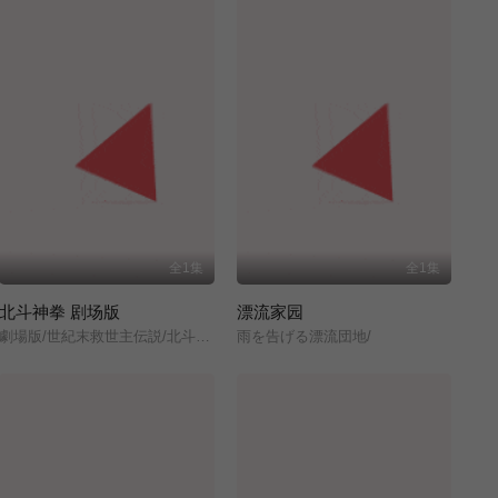
全1集
全1集
北斗神拳 剧场版
漂流家园
劇場版/世紀末救世主伝説/北斗の拳/
雨を告げる漂流団地/