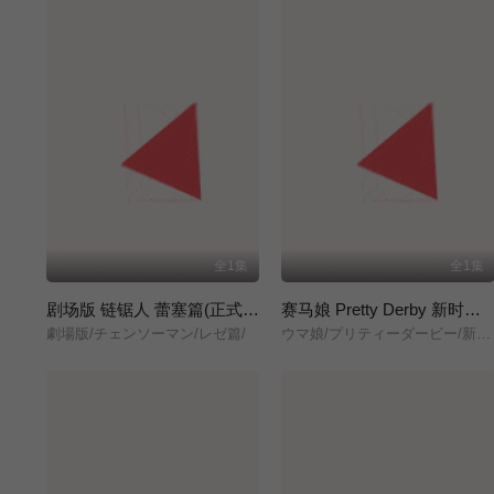
全1集
全1集
剧场版 链锯人 蕾塞篇(正式版)
赛马娘 Pretty Derby 新时代之门
劇場版/チェンソーマン/レゼ篇/
ウマ娘/プリティーダービー/新時代の扉/