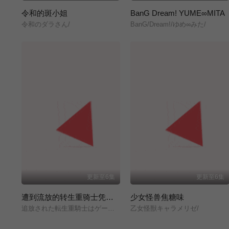
令和的斑小姐
BanG Dream! YUME∞MITA
令和のダラさん/
BanG/Dream!/ゆめ∞みた/
更新至6集
更新至6集
遭到流放的转生重骑士凭借游戏知识大开无双
少女怪兽焦糖味
追放された転生重騎士はゲーム知識で無双する/
乙女怪獣キャラメリゼ/