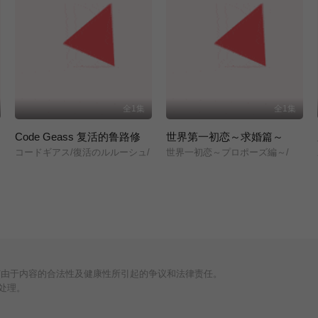
全1集
全1集
Code Geass 复活的鲁路修
世界第一初恋～求婚篇～
コードギアス/復活のルルーシュ/
世界一初恋～プロポーズ編～/
何由于内容的合法性及健康性所引起的争议和法律责任。
处理。