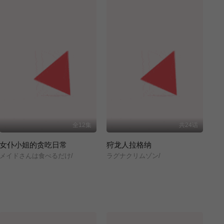
全12集
共24话
女仆小姐的贪吃日常
狩龙人拉格纳
メイドさんは食べるだけ/
ラグナクリムゾン/