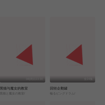
08|周日23:30
全24集
黑猫与魔女的教室
回转企鹅罐
黒猫と魔女の教室/
輪るピングドラム/