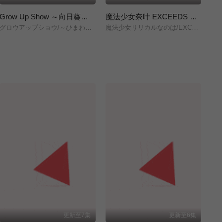
Grow Up Show ～向日葵马戏团～
魔法少女奈叶 EXCEEDS Gun Blaze Vengeance
グロウアップショウ/～ひまわりのサーカス団～/
魔法少女リリカルなのは/EXCEEDS/Gun/Blaze/Vengeance/
株
更新至7集
更新至6集