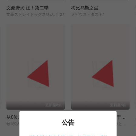
文豪野犬 汪！第二季
梅比乌斯之尘
文豪ストレイドッグス/わん！２/
メビウス・ダスト/
更新至6集
更新至6集
从0位居民开始的边境领主大人
『你们先走我断后』，于是10年后我成为了传说
公告
領民0人スタートの辺境領主様/
ここは俺に任せて先に行けと言ってから10年がたったら伝説になっていた。/