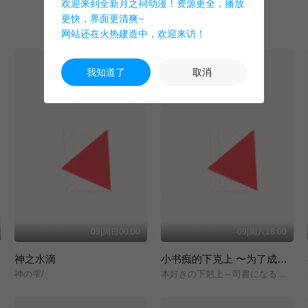
欢迎来到全新月之祠动漫！资源更全，播放
更快，界面更清爽~
网站还在火热建造中，欢迎来访！
我知道了
取消
09|周日00:00
09|周六18:00
神之水滴
小书痴的下克上 〜为了成为图书管理员而不择手段〜 领主的养女
神の雫/
本好きの下剋上～司書になるためには手段を選んでいられません～/領主の養女/