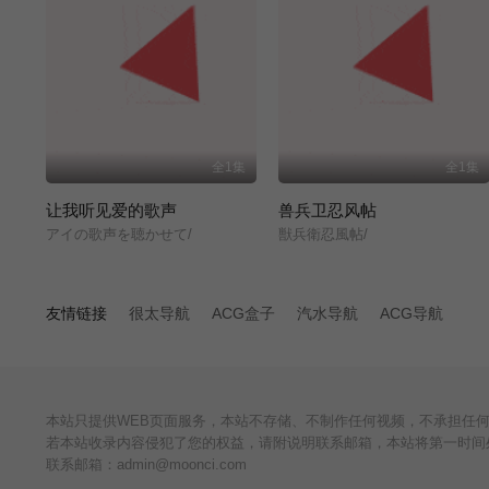
全1集
全1集
让我听见爱的歌声
兽兵卫忍风帖
アイの歌声を聴かせて/
獣兵衛忍風帖/
友情链接
很太导航
ACG盒子
汽水导航
ACG导航
本站只提供WEB页面服务，本站不存储、不制作任何视频，不承担任
若本站收录内容侵犯了您的权益，请附说明联系邮箱，本站将第一时间
联系邮箱：admin@moonci.com