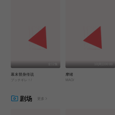
全12集
10|周日00:00
幕末替身传说
摩绪
ブッチギレ！/
MAO/
剧场
更多