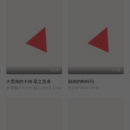
全1集
全1集
大雪海的卡纳 星之贤者
颠倒的帕特玛
大雪海のカイナ/ほしのけんじゃ/
サカサマのパテマ/