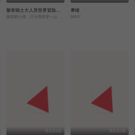
骸骨骑士大人异世界冒险中 第二季
摩绪
骸骨騎士様、只今異世界へお出掛け中Ⅱ/
MAO/
更新至6集
更新至5集