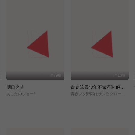
全79集
全13集
明日之丈
青春笨蛋少年不做圣诞服女郎的梦
あしたのジョー/
青春ブタ野郎はサンタクロースの夢を見ない/