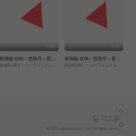
全1集
全1集
剧场版 吹响！悠风号～想要传达的旋律～
剧场版 吹响！悠风号～誓言的终章～
劇場版/響け！ユーフォニアム～届けたいメロディ～/
劇場版/響け！ユーフォニアム～誓いのフィナーレ～/
深色模式
留言反馈
© 2026 www.moonci.com All rights reservd.