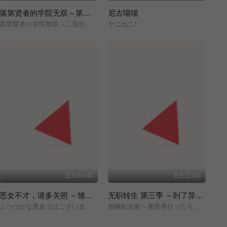
落第贤者的学院无双～第二次转生的S级开外挂魔术师冒险录～
尼古喵喵
落第賢者の学院無双～二度目の転生、Sランクチート魔術師冒険録～/
ヤニねこ/
更新至4集
更新至6集
恶女不才，请多关照 ～雏宫蝶鼠换身传～
无职转生 第三季 ～到了异世界就拿出真本事～
ふつつかな悪女ではございますが/～雛宮蝶鼠とりかえ伝～/
無職転生Ⅲ/～異世界行ったら本気だす～/