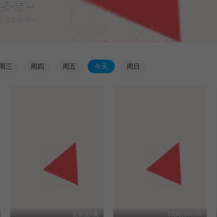
换身传～
鼠とりかえ伝～
周
三
周
四
周
五
今
天
周
日
更新至5集
10|周日00:00