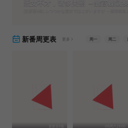
恶女不才，请多关照 ～雏宫蝶鼠
[更新至4集] ふつつかな悪女ではございますが ～雛宮蝶
新番周更表
更多
周
一
周
二
更新至6集
09|周六18:00