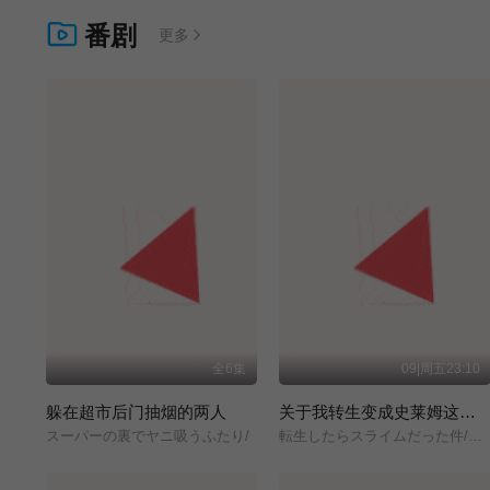
番剧
更多
全6集
09|周五23:10
躲在超市后门抽烟的两人
关于我转生变成史莱姆这档事 第四季
スーパーの裏でヤニ吸うふたり/
転生したらスライムだった件/第4期/