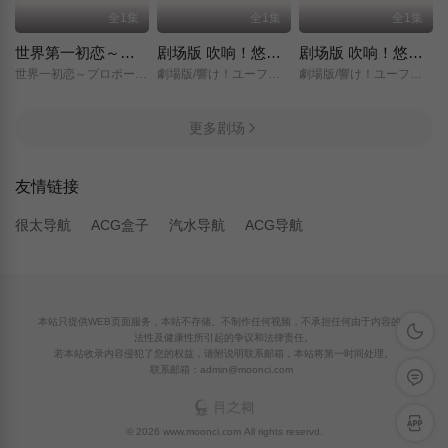
全1集
全1集
全1集
世界第一初恋～求婚篇～
剧场版 吹响！悠风号～想要传达的旋律～
剧场版 吹响！悠风号～誓言的终章～
世界一初恋～プロポーズ編～/
劇場版/響け！ユーフォニアム～届けたいメロディ～/
劇場版/響け！ユーフォニアム～誓いのフィナーレ～/
更多剧场
友情链接
很太导航
ACG盒子
汽水导航
ACG导航
本站只提供WEB页面服务，本站不存储、不制作任何视频，不承担任何由于内容的合
深色模
法性及健康性所引起的争议和法律责任。
若本站收录内容侵犯了您的权益，请附说明联系邮箱，本站将第一时间处理。
联系邮箱：admin@moonci.com
留言反
APP下
© 2026 www.moonci.com All rights reservd.