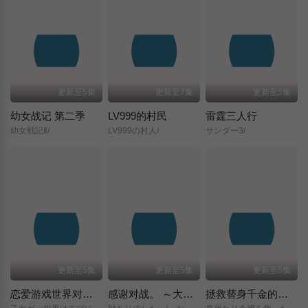
更新至5集
更新至7集
更新至5集
幼女战记 第二季
LV999的村民
雷霆三人行
幼女戦記Ⅱ/
LV999の村人/
サンダー3/
更新至5集
更新至5集
更新至5集
恋爱游戏世界对路人角色很不友好 第二季
感谢对战。 ～大小姐才不玩格斗游戏～
拯救替身千金的是冷酷无情冰之王子的爱