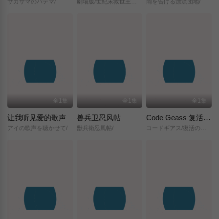
サカサマのパテマ/
劇場版/世紀末救世主伝説/北斗の拳/
雨を告げる漂流団地/
全1集
全1集
全1集
让我听见爱的歌声
兽兵卫忍风帖
Code Geass 复活的鲁路修
アイの歌声を聴かせて/
獣兵衛忍風帖/
コードギアス/復活のルルーシュ/