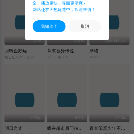
全，播放更快，界面更清爽~
网站还在火热建造中，欢迎来访！
我知道了
取消
全24集
全12集
10|周日00:00
回转企鹅罐
幕末替身传说
摩绪
輪るピングドラム/
ブッチギレ！/
MAO/
全79集
全6集
全13集
明日之丈
躲在超市后门抽烟的两人
青春笨蛋少年不做圣诞服女郎的梦