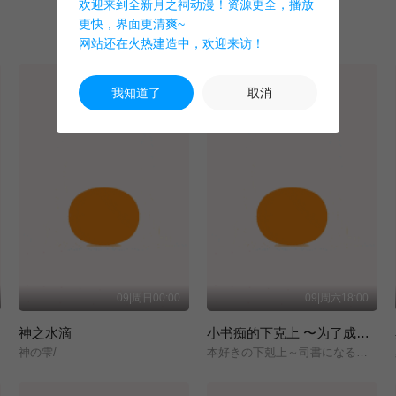
欢迎来到全新月之祠动漫！资源更全，播放
更快，界面更清爽~
网站还在火热建造中，欢迎来访！
我知道了
取消
09|周日00:00
09|周六18:00
神之水滴
小书痴的下克上 〜为了成为图书管理员而不择手段〜 领主的养女
神の雫/
本好きの下剋上～司書になるためには手段を選んでいられません～/領主の養女/