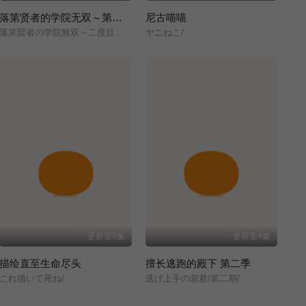
落第贤者的学院无双～第二次转生的S级开外挂魔术师冒险录～
尼古喵喵
落第賢者の学院無双～二度目の転生、Sランクチート魔術師冒険録～/
ヤニねこ/
更新至6集
更新至4集
描绘直至生命尽头
擅长逃跑的殿下 第二季
これ描いて死ね/
逃げ上手の若君/第二期/