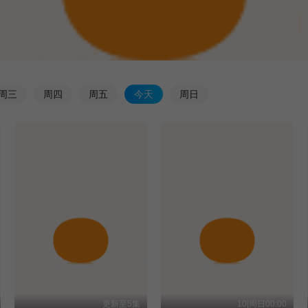
周
三
周
四
周
五
今
天
周
日
更新至5集
10|周日00:00