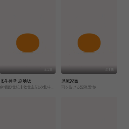
全1集
全1集
北斗神拳 剧场版
漂流家园
劇場版/世紀末救世主伝説/北斗の拳/
雨を告げる漂流団地/