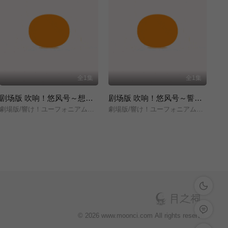
全1集
全1集
剧场版 吹响！悠风号～想要传达的旋律～
剧场版 吹响！悠风号～誓言的终章～
劇場版/響け！ユーフォニアム～届けたいメロディ～/
劇場版/響け！ユーフォニアム～誓いのフィナーレ～/
深色模式
留言反馈
© 2026 www.moonci.com All rights reservd.