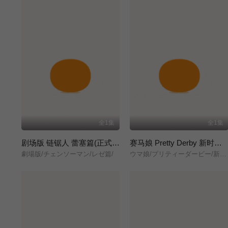
全1集
全1集
剧场版 链锯人 蕾塞篇(正式版)
赛马娘 Pretty Derby 新时代之门
劇場版/チェンソーマン/レゼ篇/
ウマ娘/プリティーダービー/新時代の扉/