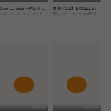
Grow Up Show ～向日葵马戏团～
魔法少女奈叶 EXCEEDS Gun Blaze Vengeance
グロウアップショウ/～ひまわりのサーカス団～/
魔法少女リリカルなのは/EXCEEDS/Gun/Blaze/Vengeance/
株
更新至7集
更新至6集