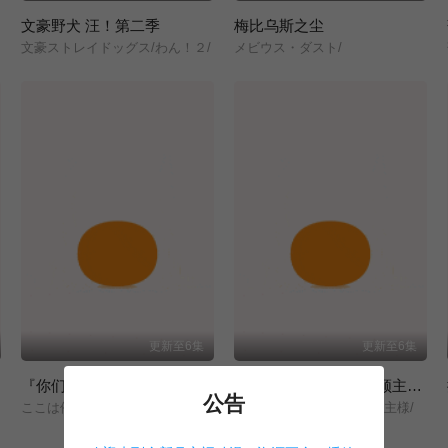
文豪野犬 汪！第二季
梅比乌斯之尘
文豪ストレイドッグス/わん！２/
メビウス・ダスト/
更新至6集
更新至6集
『你们先走我断后』，于是10年后我成为了传说
从0位居民开始的边境领主大人
公告
ここは俺に任せて先に行けと言ってから10年がたったら伝説になっていた。/
領民0人スタートの辺境領主様/