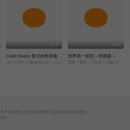
全1集
全1集
Code Geass 复活的鲁路修
世界第一初恋～求婚篇～
コードギアス/復活のルルーシュ/
世界一初恋～プロポーズ編～/
何由于内容的合法性及健康性所引起的争议和法律责任。
处理。