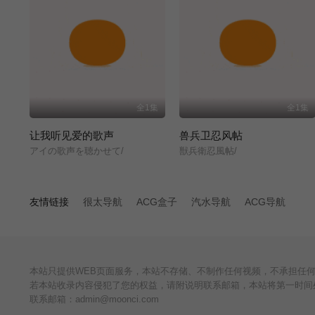
全1集
全1集
让我听见爱的歌声
兽兵卫忍风帖
アイの歌声を聴かせて/
獣兵衛忍風帖/
友情链接
很太导航
ACG盒子
汽水导航
ACG导航
本站只提供WEB页面服务，本站不存储、不制作任何视频，不承担任
若本站收录内容侵犯了您的权益，请附说明联系邮箱，本站将第一时间
联系邮箱：admin@moonci.com