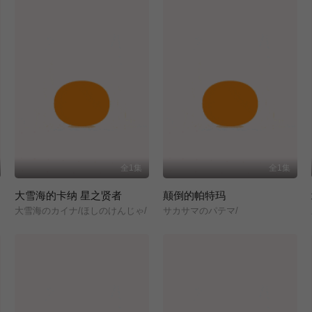
全1集
全1集
大雪海的卡纳 星之贤者
颠倒的帕特玛
大雪海のカイナ/ほしのけんじゃ/
サカサマのパテマ/