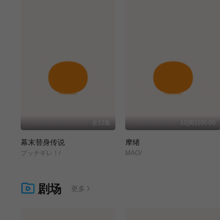
全12集
10|周日00:00
幕末替身传说
摩绪
ブッチギレ！/
MAO/
剧场
更多