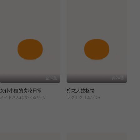
全12集
共24话
女仆小姐的贪吃日常
狩龙人拉格纳
メイドさんは食べるだけ/
ラグナクリムゾン/