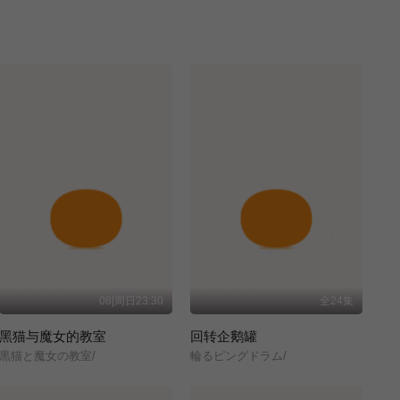
08|周日23:30
全24集
黑猫与魔女的教室
回转企鹅罐
黒猫と魔女の教室/
輪るピングドラム/