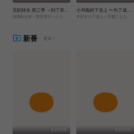
无职转生 第三季 ～到了异世界就拿出真本事～
小书痴的下克上 〜为了成为图书管理员而不择手段〜 领主的养女
無職転生Ⅲ/～異世界行ったら本気だす～/
本好きの下剋上～司書になるためには手段を選んでいられません～/領主の養女/
新番
更多
更新至6集
更新至8集