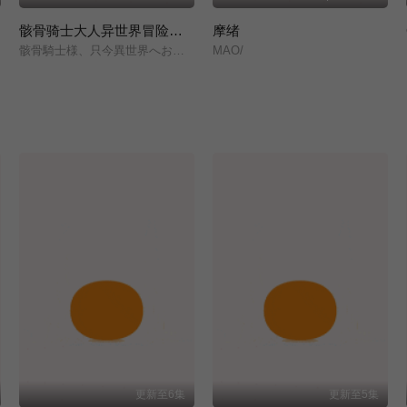
骸骨骑士大人异世界冒险中 第二季
摩绪
骸骨騎士様、只今異世界へお出掛け中Ⅱ/
MAO/
更新至6集
更新至5集