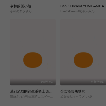
令和的斑小姐
BanG Dream! YUME∞MITA
令和のダラさん/
BanG/Dream!/ゆめ∞みた/
更新至6集
更新至6集
遭到流放的转生重骑士凭借游戏知识大开无双
少女怪兽焦糖味
追放された転生重騎士はゲーム知識で無双する/
乙女怪獣キャラメリゼ/