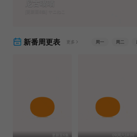
尼古喵喵
[更新至6集] ヤニねこ
新番周更表
更多
周
一
周
二
更新至6集
09|周六18:00