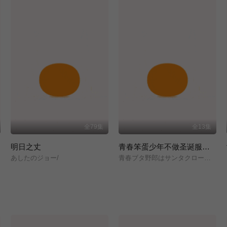
全79集
全13集
明日之丈
青春笨蛋少年不做圣诞服女郎的梦
あしたのジョー/
青春ブタ野郎はサンタクロースの夢を見ない/