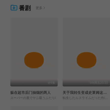
番剧
更多
全6集
09|周五23:10
躲在超市后门抽烟的两人
关于我转生变成史莱姆这档事 第四季
スーパーの裏でヤニ吸うふたり/
転生したらスライムだった件/第4期/