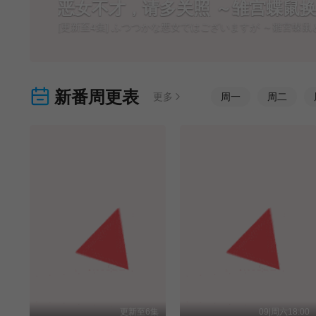
恶女不才，请多关照 ～雏宫蝶鼠
[更新至4集] ふつつかな悪女ではございますが ～雛宮蝶
新番周更表
更多
周
一
周
二
更新至6集
09|周六18:00