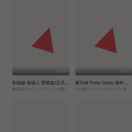
全1集
全1集
剧场版 链锯人 蕾塞篇(正式版)
赛马娘 Pretty Derby 新时代之门
劇場版/チェンソーマン/レゼ篇/
ウマ娘/プリティーダービー/新時代の扉/