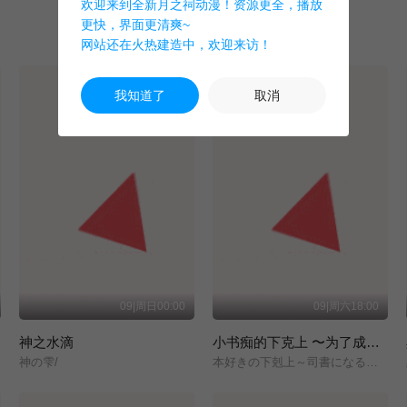
欢迎来到全新月之祠动漫！资源更全，播放
更快，界面更清爽~
网站还在火热建造中，欢迎来访！
我知道了
取消
09|周日00:00
09|周六18:00
神之水滴
小书痴的下克上 〜为了成为图书管理员而不择手段〜 领主的养女
神の雫/
本好きの下剋上～司書になるためには手段を選んでいられません～/領主の養女/