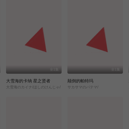
全1集
全1集
大雪海的卡纳 星之贤者
颠倒的帕特玛
大雪海のカイナ/ほしのけんじゃ/
サカサマのパテマ/