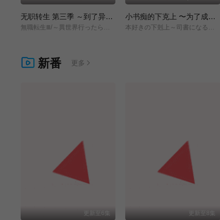
无职转生 第三季 ～到了异世界就拿出真本事～
小书痴的下克上 〜为了成为图书管理员而不择手段〜 领主的养女
無職転生Ⅲ/～異世界行ったら本気だす～/
本好きの下剋上～司書になるためには手段を選んでいられません～/領主の養女/
新番
更多
更新至6集
更新至8集