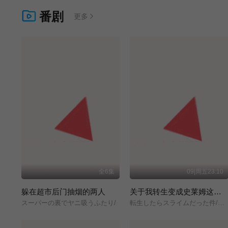
番剧
更多
全6集
09|周五23:10
躲在超市后门抽烟的两人
关于我转生变成史莱姆这档事 第四季
スーパーの裏でヤニ吸うふたり/
転生したらスライムだった件/第4期/