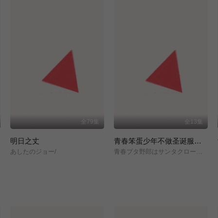
全79集
全13集
明日之丈
青春笨蛋少年不做圣诞服女郎的梦
あしたのジョー/
青春ブタ野郎はサンタクロースの夢を見ない/