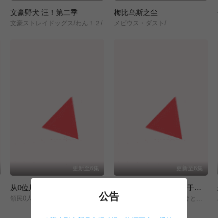
文豪野犬 汪！第二季
梅比乌斯之尘
文豪ストレイドッグス/わん！２/
メビウス・ダスト/
更新至6集
更新至6集
从0位居民开始的边境领主大人
『你们先走我断后』，于是10年后我成为了传说
公告
領民0人スタートの辺境領主様/
ここは俺に任せて先に行けと言ってから10年がたったら伝説になっていた。/