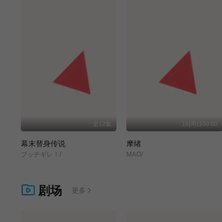
全12集
10|周日00:00
幕末替身传说
摩绪
ブッチギレ！/
MAO/
剧场
更多