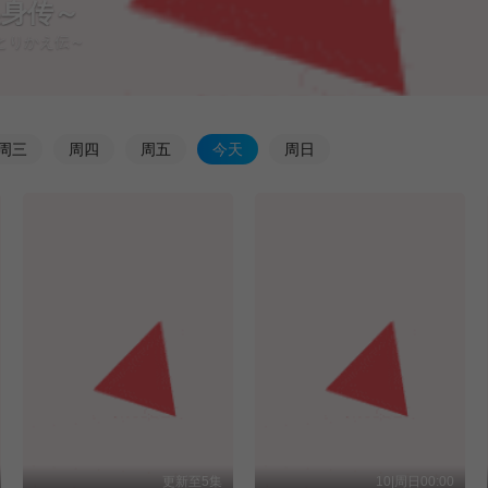
换身传～
鼠とりかえ伝～
周
三
周
四
周
五
今
天
周
日
更新至5集
10|周日00:00