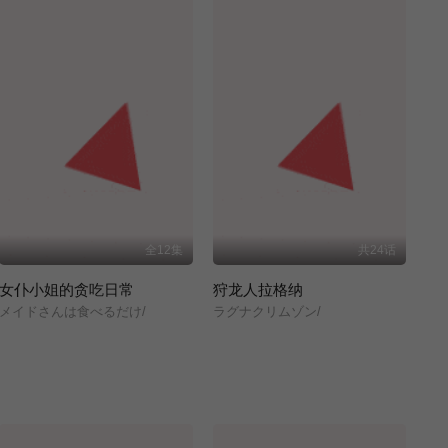
全12集
共24话
女仆小姐的贪吃日常
狩龙人拉格纳
メイドさんは食べるだけ/
ラグナクリムゾン/