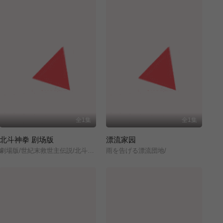
全1集
全1集
北斗神拳 剧场版
漂流家园
劇場版/世紀末救世主伝説/北斗の拳/
雨を告げる漂流団地/