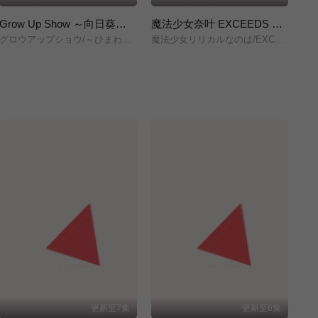
Grow Up Show ～向日葵马戏团～
魔法少女奈叶 EXCEEDS Gun Blaze Vengeance
グロウアップショウ/～ひまわりのサーカス団～/
魔法少女リリカルなのは/EXCEEDS/Gun/Blaze/Vengeance/
株
更新至7集
更新至6集