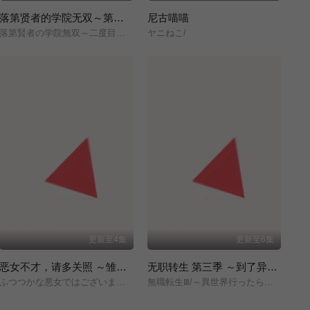
落第贤者的学院无双～第二次转生的S级开外挂魔术师冒险录～
尼古喵喵
落第賢者の学院無双～二度目の転生、Sランクチート魔術師冒険録～/
ヤニねこ/
更新至4集
更新至6集
恶女不才，请多关照 ～雏宫蝶鼠换身传～
无职转生 第三季 ～到了异世界就拿出真本事～
ふつつかな悪女ではございますが/～雛宮蝶鼠とりかえ伝～/
無職転生Ⅲ/～異世界行ったら本気だす～/