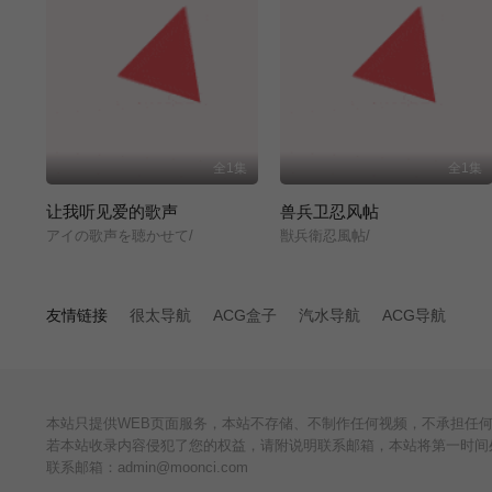
全1集
全1集
让我听见爱的歌声
兽兵卫忍风帖
アイの歌声を聴かせて/
獣兵衛忍風帖/
友情链接
很太导航
ACG盒子
汽水导航
ACG导航
本站只提供WEB页面服务，本站不存储、不制作任何视频，不承担任
若本站收录内容侵犯了您的权益，请附说明联系邮箱，本站将第一时间
联系邮箱：admin@moonci.com