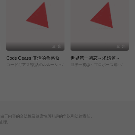
全1集
全1集
Code Geass 复活的鲁路修
世界第一初恋～求婚篇～
コードギアス/復活のルルーシュ/
世界一初恋～プロポーズ編～/
何由于内容的合法性及健康性所引起的争议和法律责任。
处理。