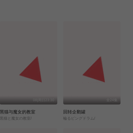
08|周日23:30
全24集
黑猫与魔女的教室
回转企鹅罐
黒猫と魔女の教室/
輪るピングドラム/