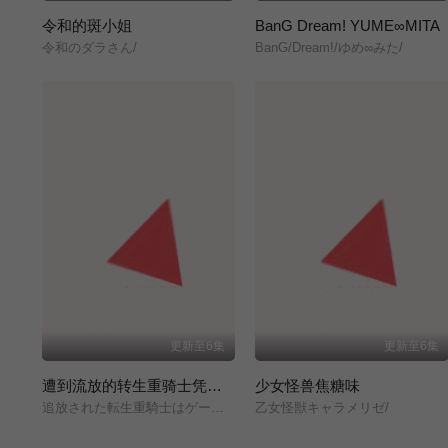
令和的斑小姐
BanG Dream! YUME∞MITA
令和のダラさん/
BanG/Dream!/ゆめ∞みた/
更新至6集
更新至6集
遭到流放的转生重骑士凭借游戏知识大开无双
少女怪兽焦糖味
追放された転生重騎士はゲーム知識で無双する/
乙女怪獣キャラメリゼ/