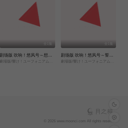
全1集
全1集
剧场版 吹响！悠风号～想要传达的旋律～
剧场版 吹响！悠风号～誓言的终章～
劇場版/響け！ユーフォニアム～届けたいメロディ～/
劇場版/響け！ユーフォニアム～誓いのフィナーレ～/
深色模式
留言反馈
© 2026 www.moonci.com All rights reservd.