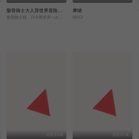
骸骨骑士大人异世界冒险中 第二季
摩绪
骸骨騎士様、只今異世界へお出掛け中Ⅱ/
MAO/
更新至6集
更新至5集