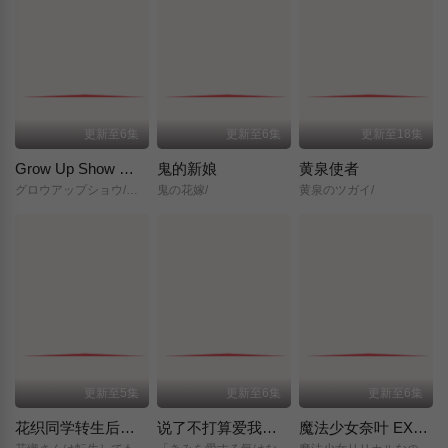
更新至6集
更新至6集
更新至18集
Grow Up Show ～向日葵马戏团～
鬼的新娘
黄泉使者
グロウアップショウ/～ひまわりのサーカス団～/
鬼の花嫁/
黄泉のツガイ/
更新至5集
更新至6集
更新至6集
花织同学转生后还是想干架
说了不打算爱我的公爵继承人，不知为何对我宠爱有加
魔法少女奈叶 EXCEEDS Gun Blaze Vengeance