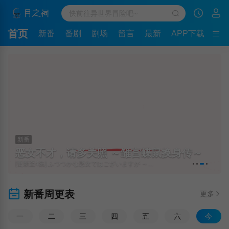
首页
新番
番剧
剧场
留言
最新
APP下载
新番
恶女不才，请多关照 ～雏宫蝶鼠换身传～
[更新至4集] ふつつかな悪女ではございますが ～雛宮蝶鼠とりかえ伝～
新番周更表
更多
一
二
三
四
五
六
今