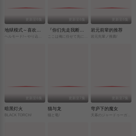
更新至6集
更新至6集
更新至6集
地狱模式～喜欢挑战特殊成就的玩家在废设定的异世界成为无双～第二季
『你们先走我断后』，于是10年后我成为了传说
岩元前辈的推荐
ヘルモード/～やり込み好きのゲーマーは廃設定の異世界で無双する～/2nd/Season/
ここは俺に任せて先に行けと言ってから10年がたったら伝説になっていた。/
岩元先輩ノ推薦/
更新至6集
更新至7集
更新至7集
暗黑灯火
猫与龙
穹庐下的魔女
BLACK TORCH/
猫と竜/
天幕のジャードゥーガル/