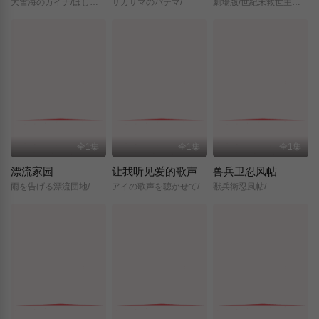
大雪海のカイナ/ほしのけんじゃ/
サカサマのパテマ/
劇場版/世紀末救世主伝説/北斗の拳/
全1集
全1集
全1集
漂流家园
让我听见爱的歌声
兽兵卫忍风帖
雨を告げる漂流団地/
アイの歌声を聴かせて/
獣兵衛忍風帖/