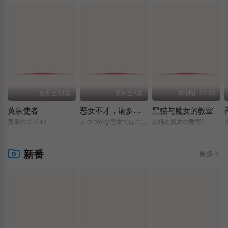
更新至18集
更新至4集
08|周日23:30
黄泉使者
恶女不才，请多关照 ～雏宫蝶鼠换身传～
黑猫与魔女的教室
黄泉のツガイ/
ふつつかな悪女ではございますが/～雛宮蝶鼠とりかえ伝～/
黒猫と魔女の教室/
新番
更多