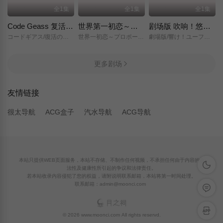
全1集
全1集
全1集
Code Geass 复活的鲁路修
世界第一初恋～求婚篇～
剧场版 吹响！悠风号～想要传达的旋律～
コードギアス/復活のルルーシュ/
世界一初恋～プロポーズ編～/
劇場版/響け！ユーフォニアム～届けたいメロディ～/
更多剧场
友情链接
很太导航
ACG盒子
汽水导航
ACG导航
本站只提供WEB页面服务，本站不存储、不制作任何视频，不承担任何由于内容的合
深色模
法性及健康性所引起的争议和法律责任。
若本站收录内容侵犯了您的权益，请附说明联系邮箱，本站将第一时间处理。
联系邮箱：admin@moonci.com
留言反
APP下
© 2026 www.moonci.com All rights reservd.