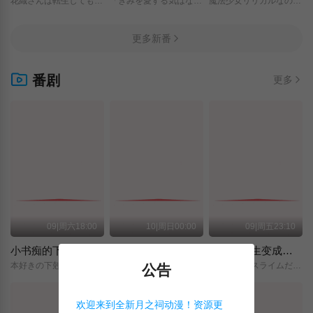
花織さんは転生しても喧嘩がしたい/
「きみを愛する気はない」と言った次期公爵様がなぜか溺愛してきます/
魔法少女リリカルなのは/EXCEEDS/Gun/Blaze/Vengeance/
更多新番
番剧
更多
09|周六18:00
10|周日00:00
09|周五23:10
小书痴的下克上 〜为了成为图书管理员而不择手段〜 领主的养女
摩绪
关于我转生变成史莱姆这档事 第四季
本好きの下剋上～司書になるためには手段を選んでいられません～/領主の養女/
MAO/
転生したらスライムだった件/第4期/
公告
欢迎来到全新月之祠动漫！资源更