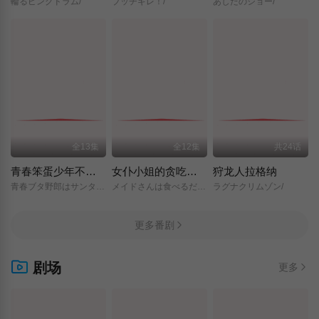
輪るピングドラム/
ブッチギレ！/
あしたのジョー/
全13集
全12集
共24话
青春笨蛋少年不做圣诞服女郎的梦
女仆小姐的贪吃日常
狩龙人拉格纳
青春ブタ野郎はサンタクロースの夢を見ない/
メイドさんは食べるだけ/
ラグナクリムゾン/
更多番剧
剧场
更多