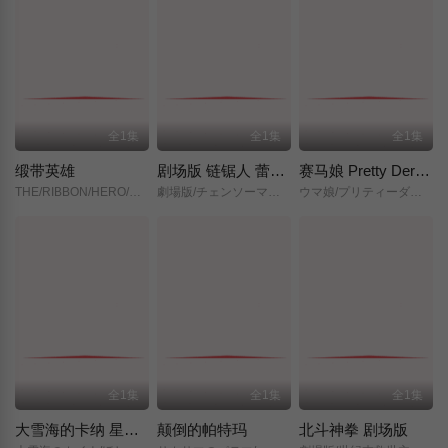
全1集
全1集
全1集
缎带英雄
剧场版 链锯人 蕾塞篇(正式版)
赛马娘 Pretty Derby 新时代之门
THE/RIBBON/HERO/リボンヒーロー/
劇場版/チェンソーマン/レゼ篇/
ウマ娘/プリティーダービー/新時代の扉/
全1集
全1集
全1集
大雪海的卡纳 星之贤者
颠倒的帕特玛
北斗神拳 剧场版