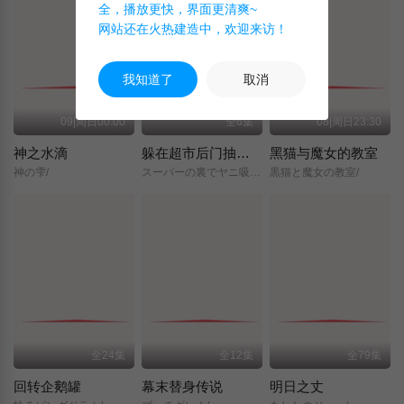
全，播放更快，界面更清爽~
网站还在火热建造中，欢迎来访！
我知道了
取消
09|周日00:00
全6集
08|周日23:30
神之水滴
躲在超市后门抽烟的两人
黑猫与魔女的教室
神の雫/
スーパーの裏でヤニ吸うふたり/
黒猫と魔女の教室/
全24集
全12集
全79集
回转企鹅罐
幕末替身传说
明日之丈