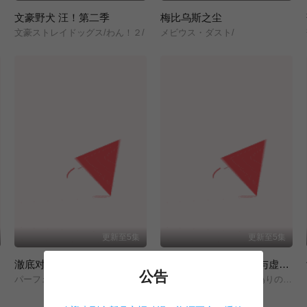
文豪野犬 汪！第二季
梅比乌斯之尘
文豪ストレイドッグス/わん！２/
メビウス・ダスト/
更新至5集
更新至5集
澈底对你成瘾
Clevatess II-魔兽之王与虚假的勇者传承-
公告
パーフェクトアディクション/
クレバテスⅡ-魔獣の王と偽りの勇者伝承-/