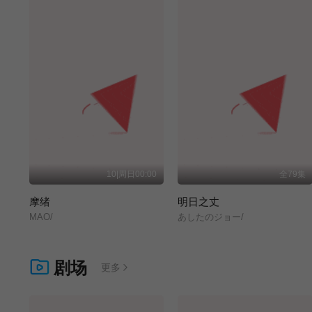
10|周日00:00
全79集
摩绪
明日之丈
MAO/
あしたのジョー/
剧场
更多