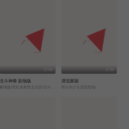
全1集
全1集
北斗神拳 剧场版
漂流家园
劇場版/世紀末救世主伝説/北斗の拳/
雨を告げる漂流団地/