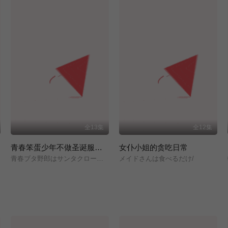
全13集
全12集
青春笨蛋少年不做圣诞服女郎的梦
女仆小姐的贪吃日常
青春ブタ野郎はサンタクロースの夢を見ない/
メイドさんは食べるだけ/