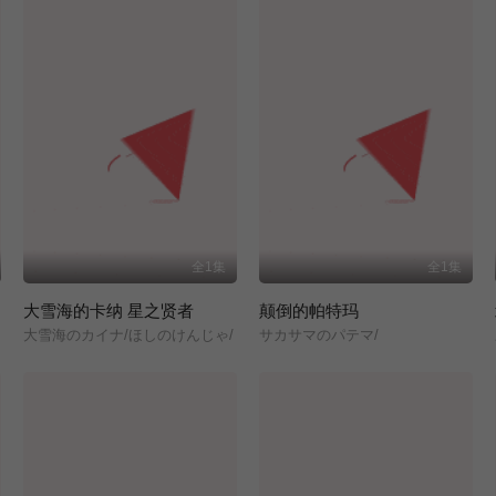
全1集
全1集
大雪海的卡纳 星之贤者
颠倒的帕特玛
大雪海のカイナ/ほしのけんじゃ/
サカサマのパテマ/