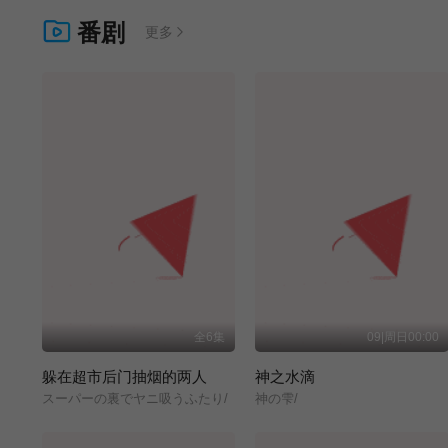
番剧
更多
全6集
09|周日00:00
躲在超市后门抽烟的两人
神之水滴
スーパーの裏でヤニ吸うふたり/
神の雫/