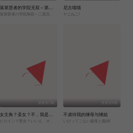
落第贤者的学院无双～第二次转生的S级开外挂魔术师冒险录～
尼古喵喵
落第賢者の学院無双～二度目の転生、Sランクチート魔術師冒険録～/
ヤニねこ/
更新至7集
更新至5集
女主角？圣女？不，我是杂役女仆（自豪）！
不虐待我的继母与继姐
ヒロイン？聖女？いいえ、オールワークスメイドです（誇）！/
いびってこない義母と義姉/