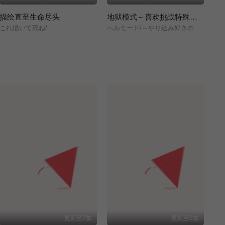
描绘直至生命尽头
地狱模式～喜欢挑战特殊成就的玩家在废设定的异世界成为无双～第二季
擅
これ描いて死ね/
ヘルモード/～やり込み好きのゲーマーは廃設定の異世界で無双する～/2nd/Season/
逃
更新至7集
更新至6集