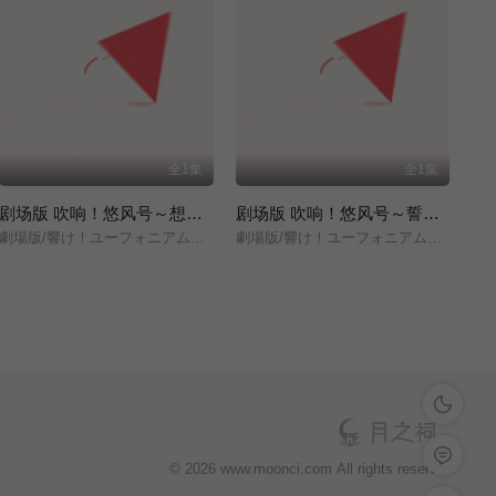
全1集
全1集
剧场版 吹响！悠风号～想要传达的旋律～
剧场版 吹响！悠风号～誓言的终章～
劇場版/響け！ユーフォニアム～届けたいメロディ～/
劇場版/響け！ユーフォニアム～誓いのフィナーレ～/
深色模式
留言反馈
© 2026 www.moonci.com All rights reservd.