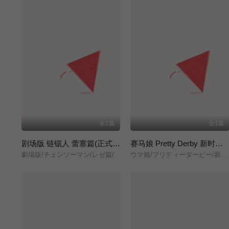
全1集
全1集
剧场版 链锯人 蕾塞篇(正式版)
赛马娘 Pretty Derby 新时代之门
劇場版/チェンソーマン/レゼ篇/
ウマ娘/プリティーダービー/新時代の扉/