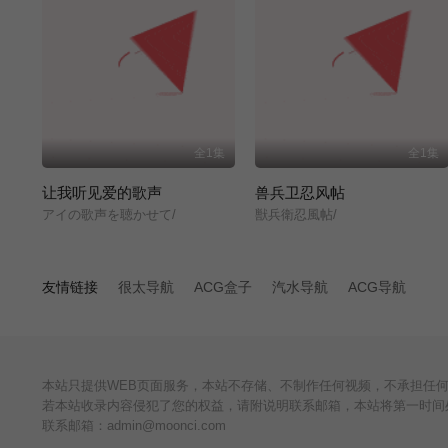
全1集
全1集
让我听见爱的歌声
兽兵卫忍风帖
アイの歌声を聴かせて/
獣兵衛忍風帖/
友情链接
很太导航
ACG盒子
汽水导航
ACG导航
本站只提供WEB页面服务，本站不存储、不制作任何视频，不承担任
若本站收录内容侵犯了您的权益，请附说明联系邮箱，本站将第一时间
联系邮箱：admin@moonci.com