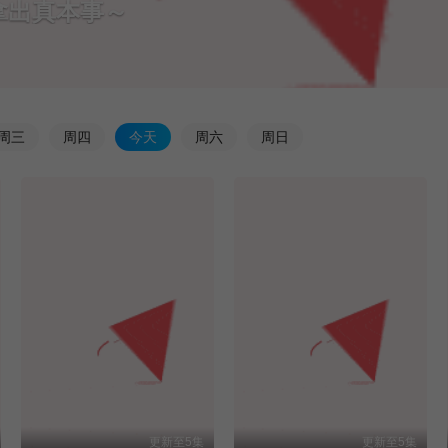
拿出真本事～
周
三
周
四
今
天
周
六
周
日
更新至5集
更新至5集