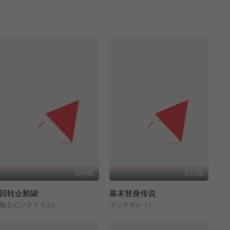
全24集
全12集
回转企鹅罐
幕末替身传说
輪るピングドラム/
ブッチギレ！/