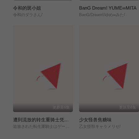
令和的斑小姐
BanG Dream! YUME∞MITA
令和のダラさん/
BanG/Dream!/ゆめ∞みた/
更新至6集
更新至6集
遭到流放的转生重骑士凭借游戏知识大开无双
少女怪兽焦糖味
追放された転生重騎士はゲーム知識で無双する/
乙女怪獣キャラメリゼ/