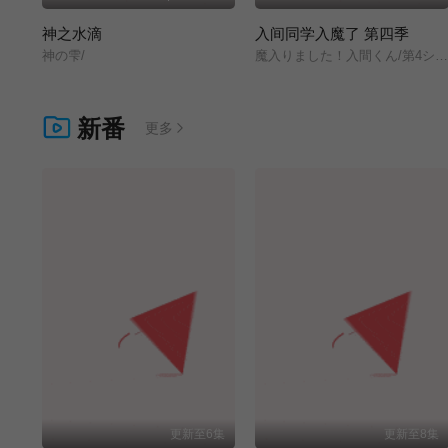
神之水滴
入间同学入魔了 第四季
神の雫/
魔入りました！入間くん/第4シリーズ
新番
更多
更新至6集
更新至8集