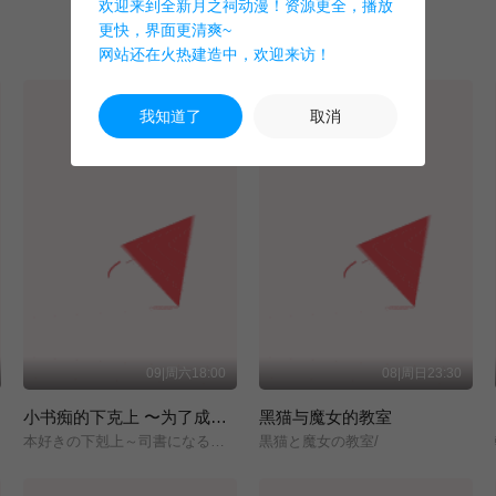
欢迎来到全新月之祠动漫！资源更全，播放
更快，界面更清爽~
网站还在火热建造中，欢迎来访！
我知道了
取消
09|周六18:00
08|周日23:30
小书痴的下克上 〜为了成为图书管理员而不择手段〜 领主的养女
黑猫与魔女的教室
本好きの下剋上～司書になるためには手段を選んでいられません～/領主の養女/
黒猫と魔女の教室/