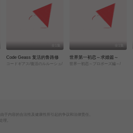
全1集
全1集
Code Geass 复活的鲁路修
世界第一初恋～求婚篇～
コードギアス/復活のルルーシュ/
世界一初恋～プロポーズ編～/
何由于内容的合法性及健康性所引起的争议和法律责任。
处理。