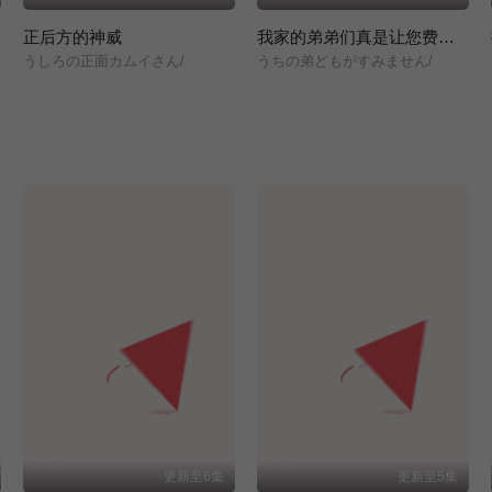
正后方的神威
我家的弟弟们真是让您费心了
/
うしろの正面カムイさん/
うちの弟どもがすみません/
更新至6集
更新至5集