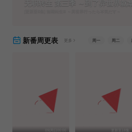
无职转生 第三季 ～到了异世界就
[更新至6集] 無職転生Ⅲ ～異世界行ったら本気だす～
新番周更表
更多
周
一
周
二
09|周日00:00
更新至18集