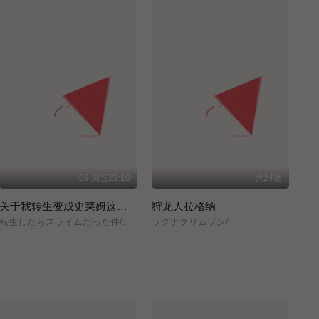
09|周五23:10
共24话
关于我转生变成史莱姆这档事 第四季
狩龙人拉格纳
転生したらスライムだった件/第4期/
ラグナクリムゾン/